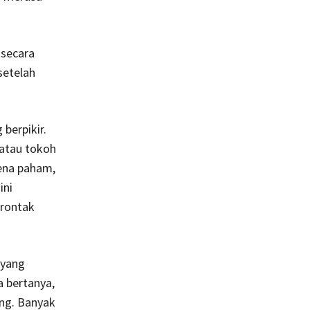
 secara
setelah
berpikir.
atau tokoh
rena paham,
ini
erontak
 yang
a bertanya,
ng. Banyak