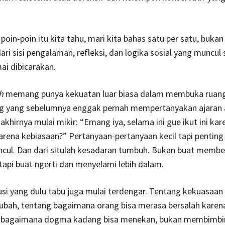
poin-poin itu kita tahu, mari kita bahas satu per satu, bukan
dari sisi pengalaman, refleksi, dan logika sosial yang muncul 
mai dibicarakan.
h
memang punya kekuatan luar biasa dalam membuka ruang 
g yang sebelumnya enggak pernah mempertanyakan ajaran 
khirnya mulai mikir: “Emang iya, selama ini gue ikut ini ka
rena kebiasaan?” Pertanyaan-pertanyaan kecil tapi penting 
ncul. Dan dari situlah kesadaran tumbuh. Bukan buat memb
, tapi buat ngerti dan menyelami lebih dalam.
usi yang dulu tabu juga mulai terdengar. Tentang kekuasaan
jubah, tentang bagaimana orang bisa merasa bersalah karen
 bagaimana dogma kadang bisa menekan, bukan membimbi