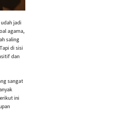
 udah jadi
soal agama,
ah saling
api di sisi
sitif dan
ang sangat
banyak
rikut ini
upan