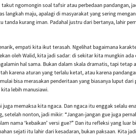
 takut ngomongin soal tafsir atau perbedaan pandangan, ja
jelas langkah maju, apalagi di masyarakat yang sering menga
tu tanda kurang iman. Padahal justru dari bertanya, lahir 
narik, empati kita ikut terasah. Ngelihat bagaimana karakter
tekan oleh Walid, kita jadi sadar: di sekitar kita mungkin ada
galamin hal sama. Bukan dalam skala dramatis, tapi tetap a
ah karena aturan yang terlalu ketat, atau karena pandanga
 mulai bisa merasakan penderitaan yang biasanya luput dari 
kita lebih manusiawi.
ini juga memaksa kita ngaca. Dan ngaca itu enggak selalu en
ng, setelah nonton, jadi mikir: “Jangan-jangan gue juga pern
alam nama ‘kebaikan’ versi gue?” Dan itu refleksi yang luar b
ahan sejati itu lahir dari kesadaran, bukan paksaan. Kita jad