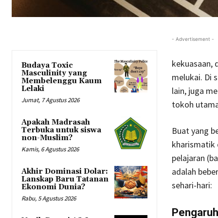
- Advertisement -
kekuasaan, d
Budaya Toxic
Masculinity yang
melukai. Di s
Membelenggu Kaum
Lelaki
lain, juga m
Jumat, 7 Agustus 2026
tokoh utama
Apakah Madrasah
Buat yang b
Terbuka untuk siswa
non-Muslim?
kharismatik d
Kamis, 6 Agustus 2026
pelajaran (b
adalah beber
Akhir Dominasi Dolar:
Lanskap Baru Tatanan
sehari-hari:
Ekonomi Dunia?
Rabu, 5 Agustus 2026
Pengaruh