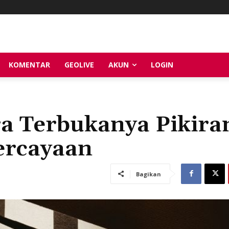
KOMENTAR
GEOLIVE
AKUN
LOGIN
a Terbukanya Pikira
ercayaan
Bagikan