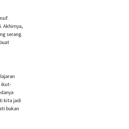
sif.
. Akhirnya,
ing serang.
buat
elajaran
 ikut-
bedanya
 kita jadi
ati bukan