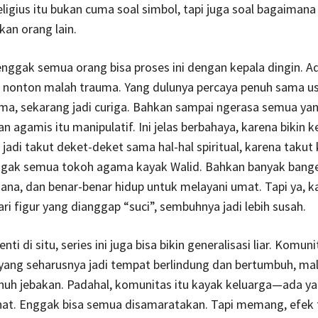
eligius itu bukan cuma soal simbol, tapi juga soal bagaimana 
an orang lain.
nggak semua orang bisa proses ini dengan kepala dingin. A
h nonton malah trauma. Yang dulunya percaya penuh sama us
a, sekarang jadi curiga. Bahkan sampai ngerasa semua ya
n agamis itu manipulatif. Ini jelas berbahaya, karena bikin 
 jadi takut deket-deket sama hal-hal spiritual, karena takut 
ggak semua tokoh agama kayak Walid. Bahkan banyak bang
hana, dan benar-benar hidup untuk melayani umat. Tapi ya, k
ari figur yang dianggap “suci”, sembuhnya jadi lebih susah.
ti di situ, series ini juga bisa bikin generalisasi liar. Komuni
ang seharusnya jadi tempat berlindung dan bertumbuh, ma
uh jebakan. Padahal, komunitas itu kayak keluarga—ada ya
hat. Enggak bisa semua disamaratakan. Tapi memang, efek