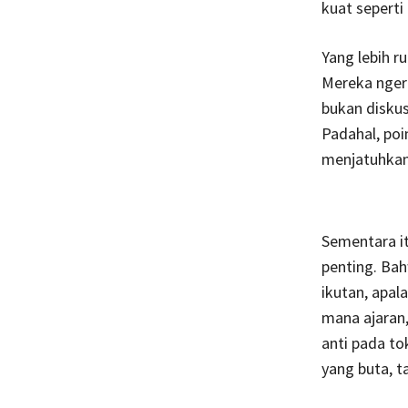
kuat seperti 
Yang lebih r
Mereka ngera
bukan diskusi
Padahal, poi
menjatuhkan 
Sementara itu
penting. Bah
ikutan, apala
mana ajaran,
anti pada to
yang buta, t