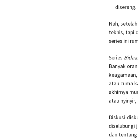
diserang.
Nah, setelah 
teknis, tapi 
series ini ra
Series
Bidaa
Banyak oran
keagamaan, a
atau cuma ka
akhirnya mu
atau nyinyir
Diskusi-disk
diselubungi 
dan tentang