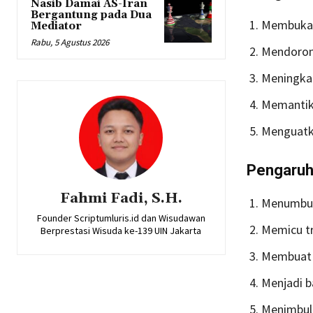
Nasib Damai AS-Iran
Bergantung pada Dua
Membuka k
Mediator
Rabu, 5 Agustus 2026
Mendorong
Meningkat
Memantik 
Menguatka
Pengaruh
Fahmi Fadi, S.H.
Menumbuh
Founder Scriptumluris.id dan Wisudawan
Memicu tr
Berprestasi Wisuda ke-139 UIN Jakarta
Membuat s
Menjadi b
Menimbulk