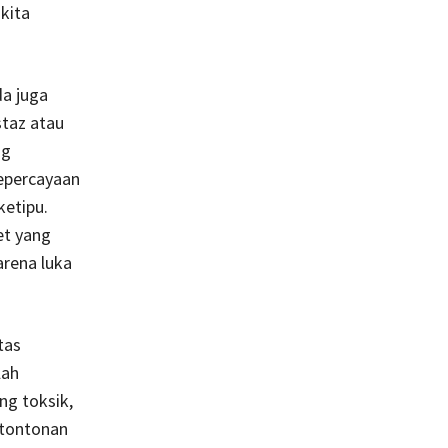
kita
da juga
taz atau
ng
kepercayaan
ketipu.
et yang
arena luka
tas
lah
ng toksik,
 tontonan