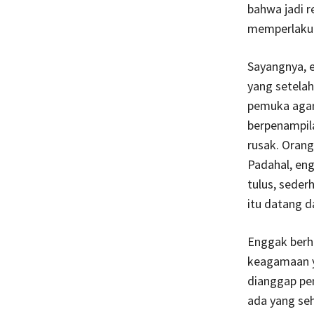
bahwa jadi r
memperlakuk
Sayangnya, e
yang setela
pemuka agam
berpenampila
rusak. Orang
Padahal, en
tulus, seder
itu datang d
Enggak berhen
keagamaan y
dianggap pen
ada yang se