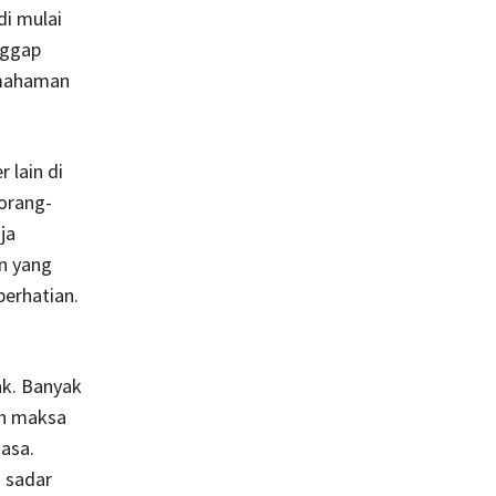
di mulai
nggap
pemahaman
 lain di
 orang-
ja
n yang
perhatian.
ak. Banyak
ah maksa
iasa.
i sadar