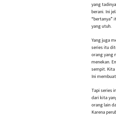
yang tadinya
berani. Ini 
“bertanya” i
yang utuh.
Yang juga me
series itu di
orang yang n
menekan. Ent
sempit. Kita
Ini membuat 
Tapi series 
dari kita ya
orang lain d
Karena perub