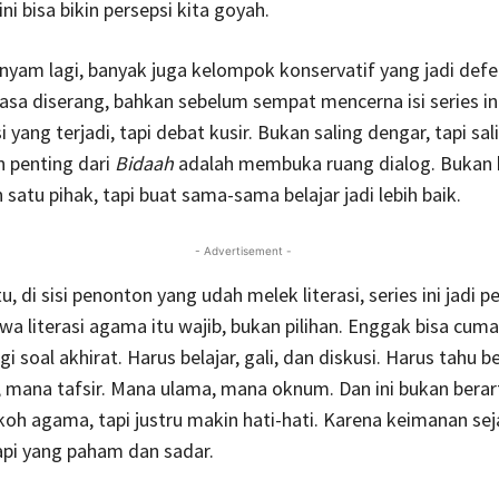
ini bisa bikin persepsi kita goyah.
unyam lagi, banyak juga kelompok konservatif yang jadi defen
sa diserang, bahkan sebelum sempat mencerna isi series ini
 yang terjadi, tapi debat kusir. Bukan saling dengar, tapi sal
n penting dari
Bidaah
adalah membuka ruang dialog. Bukan 
satu pihak, tapi buat sama-sama belajar jadi lebih baik.
- Advertisement -
, di sisi penonton yang udah melek literasi, series ini jadi p
wa literasi agama itu wajib, bukan pilihan. Enggak bisa cuma
gi soal akhirat. Harus belajar, gali, dan diskusi. Harus tahu 
 mana tafsir. Mana ulama, mana oknum. Dan ini bukan berarti
koh agama, tapi justru makin hati-hati. Karena keimanan sej
api yang paham dan sadar.