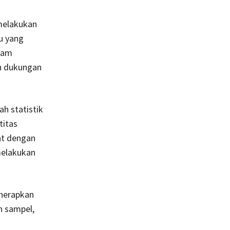
melakukan
u yang
alam
eh dukungan
h statistik
titas
at dengan
melakukan
enerapkan
n sampel,