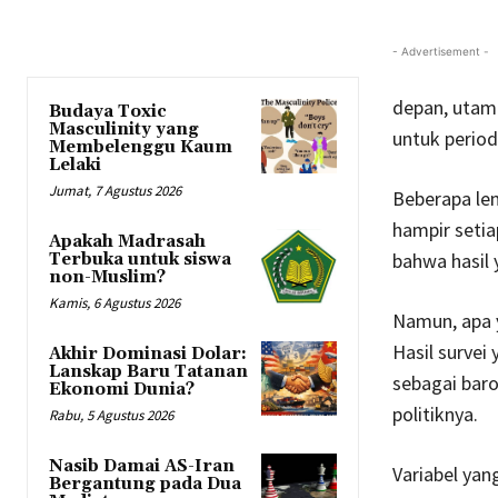
- Advertisement -
depan, utam
Budaya Toxic
Masculinity yang
untuk period
Membelenggu Kaum
Lelaki
Jumat, 7 Agustus 2026
Beberapa lem
hampir setia
Apakah Madrasah
bahwa hasil 
Terbuka untuk siswa
non-Muslim?
Kamis, 6 Agustus 2026
Namun, apa 
Hasil survei
Akhir Dominasi Dolar:
Lanskap Baru Tatanan
sebagai bar
Ekonomi Dunia?
politiknya.
Rabu, 5 Agustus 2026
Nasib Damai AS-Iran
Variabel yan
Bergantung pada Dua