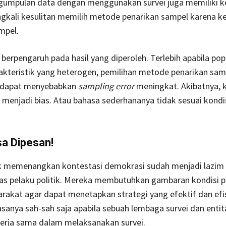
umpulan data dengan menggunakan survei juga memiliki k
ingkali kesulitan memilih metode penarikan sampel karena k
mpel.
t berpengaruh pada hasil yang diperoleh. Terlebih apabila pop
akteristik yang heterogen, pemilihan metode penarikan sam
i dapat menyebabkan
sampling error
meningkat. Akibatnya, 
 menjadi bias. Atau bahasa sederhananya tidak sesuai kondi
sa Dipesan!
k memenangkan kontestasi demokrasi sudah menjadi lazim
as pelaku politik. Mereka membutuhkan gambaran kondisi p
arakat agar dapat menetapkan strategi yang efektif dan efis
rasanya sah-sah saja apabila sebuah lembaga survei dan entita
erja sama dalam melaksanakan survei.