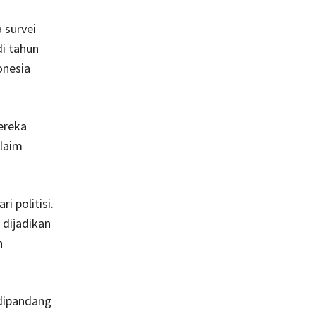
 survei
i tahun
onesia
ereka
klaim
 politisi.
 dijadikan
n
 dipandang