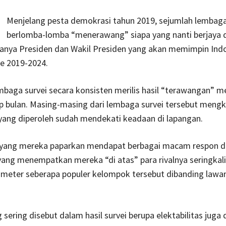
Menjelang pesta demokrasi tahun 2019, sejumlah lembaga
berlomba-lomba “menerawang” siapa yang nanti berjaya d
anya Presiden dan Wakil Presiden yang akan memimpin Ind
e 2019-2024.
baga survei secara konsisten merilis hasil “terawangan” m
p bulan. Masing-masing dari lembaga survei tersebut meng
yang diperoleh sudah mendekati keadaan di lapangan.
yang mereka paparkan mendapat berbagai macam respon dari
 yang menempatkan mereka “di atas” para rivalnya seringkali
ometer seberapa populer kelompok tersebut dibanding lawa
g sering disebut dalam hasil survei berupa elektabilitas juga