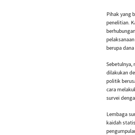
Pihak yang 
penelitian. 
berhubungan 
pelaksanaan
berupa dana 
Sebetulnya, 
dilakukan de
politik beru
cara melaku
survei denga
Lembaga sur
kaidah stati
pengumpulan 