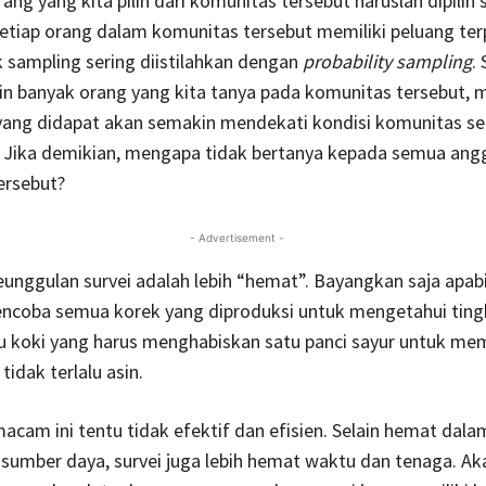
ang yang kita pilih dari komunitas tersebut haruslah dipilih 
etiap orang dalam komunitas tersebut memiliki peluang terp
 sampling sering diistilahkan dengan
probability sampling
.
in banyak orang yang kita tanya pada komunitas tersebut, 
yang didapat akan semakin mendekati kondisi komunitas se
. Jika demikian, mengapa tidak bertanya kepada semua ang
ersebut?
- Advertisement -
eunggulan survei adalah lebih “hemat”. Bayangkan saja apabi
encoba semua korek yang diproduksi untuk mengetahui ting
au koki yang harus menghabiskan satu panci sayur untuk me
idak terlalu asin.
acam ini tentu tidak efektif dan efisien. Selain hemat dala
umber daya, survei juga lebih hemat waktu dan tenaga. Aka