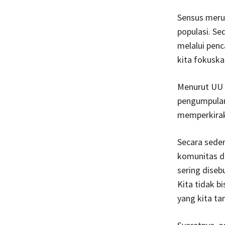
Sensus meru
populasi. S
melalui pen
kita fokuska
Menurut UU n
pengumpulan
memperkiraka
Secara sede
komunitas da
sering diseb
Kita tidak b
yang kita ta