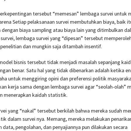
berkepentingan tersebut “memesan” lembaga survei untuk 
Karena Setiap pelaksanaan survei membutuhkan biaya, baik it
dengan biaya sampling atau biaya lain yang ditimbulkan d
 survei, lembaga survei yang “dipesan” tersebut memperol
penelitian dan mungkin saja ditambah insentif.
model bisnis tersebut tidak menjadi masalah sepanjang kaida
ngan benar. Satu hal yang tidak dibenarkan adalah ketika en
saha untuk menggiring opini dan preferensi politik masyarak
kan kerja sama dengan lembaga survei agar “seolah-olah” 
n menerapkan kaidah statistik.
vei yang “nakal” tersebut berkilah bahwa mereka sudah m
stik dalam survei nya. Memang, mereka melakukan penarika
data, pengolahan, dan penyajiannya pun dilakukan secara