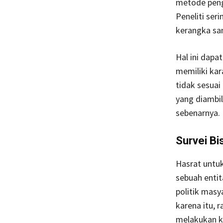
metode peng
Peneliti ser
kerangka sa
Hal ini dapa
memiliki kar
tidak sesua
yang diambil
sebenarnya.
Survei Bi
Hasrat untu
sebuah entit
politik masy
karena itu, 
melakukan k