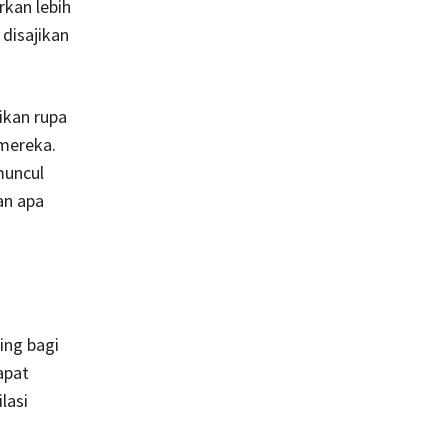
rkan lebih
disajikan
kan rupa
mereka.
muncul
an apa
ing bagi
apat
lasi