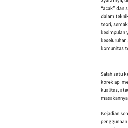
Syaratnya, or
“acak” dan s
dalam teknik
teori, semak
kesimpulan 
keseluruhan
komunitas t
Salah satu k
korek api m
kualitas, at
masakannya t
Kejadian sem
penggunaan s