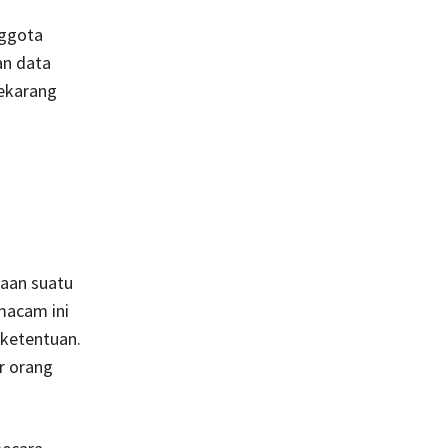
nggota
an data
Sekarang
kaan suatu
macam ini
 ketentuan.
ir orang