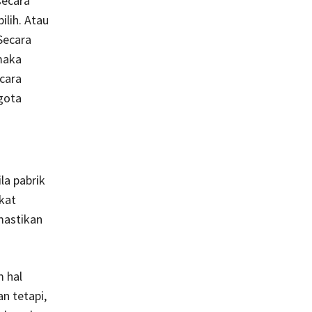
secara
ilih. Atau
 Secara
maka
cara
gota
la pabrik
kat
mastikan
m hal
n tetapi,