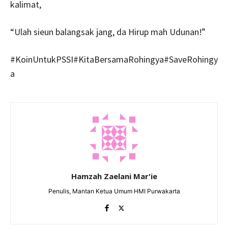
kalimat,
“Ulah sieun balangsak jang, da Hirup mah Udunan!”
#KoinUntukPSSI#KitaBersamaRohingya#SaveRohingy
a
Hamzah Zaelani Mar'ie
Penulis, Mantan Ketua Umum HMI Purwakarta