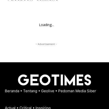
Loading...
- Advertisement -
Beranda
•
Tentang
•
Geolive
•
Pedoman Media Siber
Actual • Critical • Inspiring