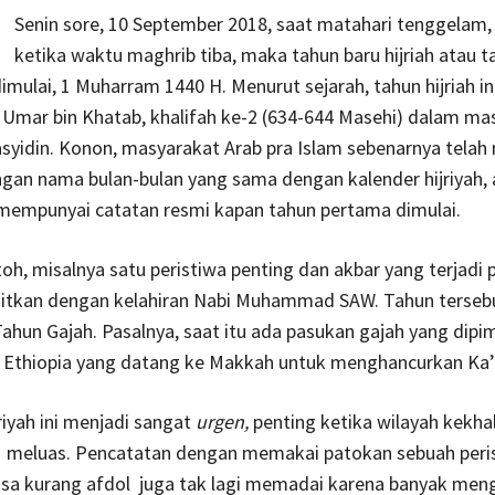
Senin sore, 10 September 2018, saat matahari tenggelam,
ketika waktu maghrib tiba, maka tahun baru hijriah atau t
dimulai, 1 Muharram 1440 H. Menurut sejarah, tahun hijriah in
Umar bin Khatab, khalifah ke-2 (634-644 Masehi) dalam ma
syidin. Konon, masyarakat Arab pra Islam sebenarnya tela
gan nama bulan-bulan yang sama dengan kalender hijriyah, 
mempunyai catatan resmi kapan tahun pertama dimulai.
oh, misalnya satu peristiwa penting dan akbar yang terjadi 
kaitkan dengan kelahiran Nabi Muhammad SAW. Tahun terseb
hun Gajah. Pasalnya, saat itu ada pasukan gajah yang dipi
i Ethiopia yang datang ke Makkah untuk menghancurkan Ka’
riyah ini menjadi sangat
urgen,
penting ketika wilayah kekha
 meluas. Pencatatan dengan memakai patokan sebuah peri
rasa kurang afdol juga tak lagi memadai karena banyak me