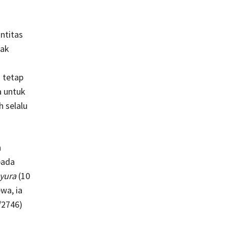
ntitas
dak
 tetap
a untuk
 selalu
n
pada
yura
(10
wa, ia
/2746)