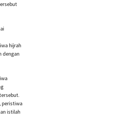
tersebut
ai
wa hijrah
h dengan
tiwa
ng
tersebut.
 peristiwa
n istilah