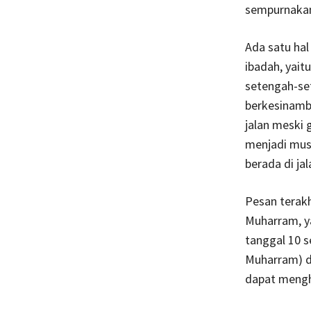
sempurnakan
Ada satu hal
ibadah, yait
setengah-se
berkesinambu
jalan meski 
menjadi mus
berada di jal
Pesan terakh
Muharram, y
tanggal 10 s
Muharram) 
dapat mengh