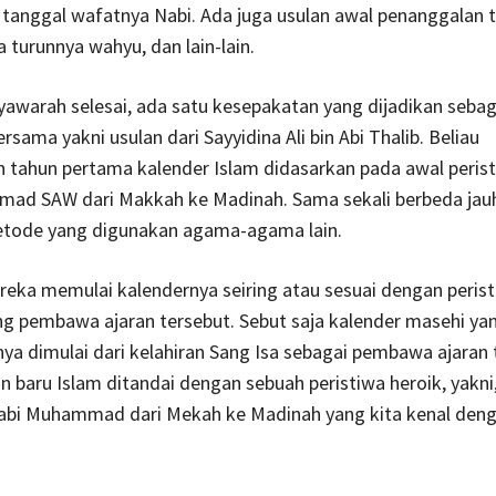
tanggal wafatnya Nabi. Ada juga usulan awal penanggalan 
 turunnya wahyu, dan lain-lain.
awarah selesai, ada satu kesepakatan yang dijadikan sebag
sama yakni usulan dari Sayyidina Ali bin Abi Thalib. Beliau
tahun pertama kalender Islam didasarkan pada awal peristi
ad SAW dari Makkah ke Madinah. Sama sekali berbeda jau
etode yang digunakan agama-agama lain.
eka memulai kalendernya seiring atau sesuai dengan peris
ng pembawa ajaran tersebut. Sebut saja kalender masehi ya
ya dimulai dari kelahiran Sang Isa sebagai pembawa ajaran 
 baru Islam ditandai dengan sebuah peristiwa heroik, yakni,
abi Muhammad dari Mekah ke Madinah yang kita kenal denga