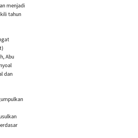
dan menjadi
ili tahun
ngat
t)
h, Abu
nyoal
al dan
ngumpulkan
usulkan
berdasar