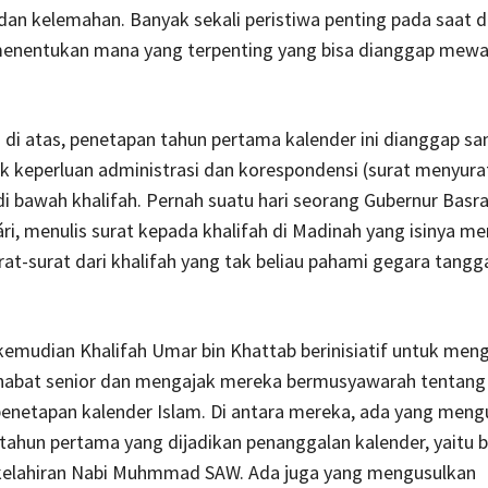
an kelemahan. Banyak sekali peristiwa penting pada saat 
 menentukan mana yang terpenting yang bisa dianggap mewak
 di atas,
penetapan tahun pertama kalender ini dianggap sa
k keperluan administrasi dan korespondensi (surat menyura
i bawah khalifah. Pernah suatu hari seorang Gubernur Basra
ri, menulis surat kepada khalifah di Madinah yang isinya me
rat-surat dari khalifah yang tak beliau pahami gegara tangg
 kemudian Khalifah Umar bin Khattab berinisiatif untuk me
habat senior dan mengajak mereka bermusyawarah tentang
penetapan kalender Islam. Di antara mereka, ada yang meng
tahun pertama yang dijadikan penanggalan kalender, yaitu 
kelahiran Nabi Muhmmad SAW. Ada juga yang mengusulkan