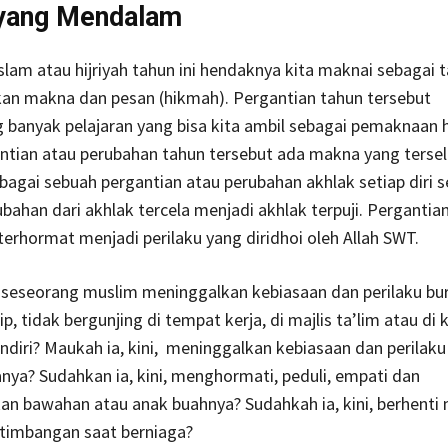
yang Mendalam
slam atau hijriyah tahun ini hendaknya kita maknai sebagai 
kan makna dan pesan (hikmah). Pergantian tahun tersebut
banyak pelajaran yang bisa kita ambil sebagai pemaknaan h
tian atau perubahan tahun tersebut ada makna yang terseli
agai sebuah pergantian atau perubahan akhlak setiap diri 
bahan dari akhlak tercela menjadi akhlak terpuji. Pergantia
 terhormat menjadi perilaku yang diridhoi oleh Allah SWT.
seseorang muslim meninggalkan kebiasaan dan perilaku bu
p, tidak bergunjing di tempat kerja, di majlis ta’lim atau di
diri? Maukah ia, kini, meninggalkan kebiasaan dan perilaku 
nya? Sudahkan ia, kini, menghormati, peduli, empati dan
n bawahan atau anak buahnya? Sudahkah ia, kini, berhenti
timbangan saat berniaga?