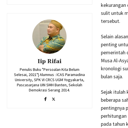
kekurangan d
sulit untuk
tersebut.
Selain alasan
penting untu
pemerintah d
Musa Al-Asyá
Iip Rifai
kronologi su
Penulis Buku "Persoalan Kita Belum
Selesai, 2021"| Alumnus : ICAS Paramadina
bulan saja.
University, SPK VI CRCS UGM Yogyakarta,
Pascasarjana UIN SMH Banten, Sekolah
Demokrasi Serang 2014.
Sejak itulah
beberapa sa
pentingnya 
perhitungan 
pada tahun 