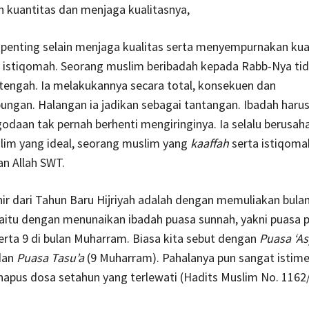
 kuantitas dan menjaga kualitasnya,
 penting selain menjaga kualitas serta menyempurnakan kua
u istiqomah. Seorang muslim beribadah kepada Rabb-Nya ti
tengah. Ia melakukannya secara total, konsekuen dan
ngan. Halangan ia jadikan sebagai tantangan. Ibadah harus
godaan tak pernah berhenti mengiringinya. Ia selalu berusah
lim yang ideal, seorang muslim yang
kaaffah
serta istiqomah
an Allah SWT.
ir dari Tahun Baru Hijriyah adalah dengan memuliakan bula
aitu dengan menunaikan ibadah puasa sunnah, yakni puasa 
erta 9 di bulan Muharram. Biasa kita sebut dengan
Puasa ‘As
dan
Puasa Tasu’a
(9 Muharram). Pahalanya pun sangat istime
apus dosa setahun yang terlewati (Hadits Muslim No. 1162