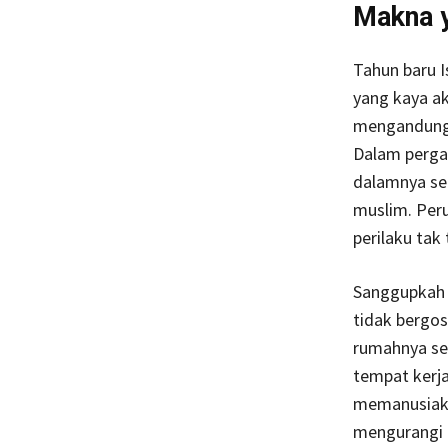
Makna 
Tahun baru I
yang kaya a
mengandung 
Dalam pergan
dalamnya seb
muslim. Peru
perilaku tak
Sanggupkah 
tidak bergosi
rumahnya sen
tempat kerja
memanusiaka
mengurangi 