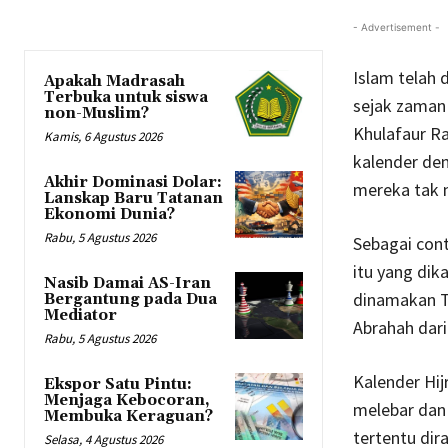
- Advertisement -
Islam telah 
Apakah Madrasah
Terbuka untuk siswa
sejak zaman 
non-Muslim?
Khulafaur Ra
Kamis, 6 Agustus 2026
kalender den
Akhir Dominasi Dolar:
mereka tak 
Lanskap Baru Tatanan
Ekonomi Dunia?
Rabu, 5 Agustus 2026
Sebagai cont
itu yang di
Nasib Damai AS-Iran
dinamakan Ta
Bergantung pada Dua
Mediator
Abrahah dar
Rabu, 5 Agustus 2026
Kalender Hij
Ekspor Satu Pintu:
Menjaga Kebocoran,
melebar dan
Membuka Keraguan?
tertentu di
Selasa, 4 Agustus 2026