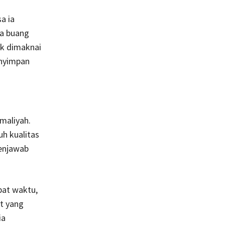
a ia
ia buang
ak dimaknai
enyimpan
maliyah.
uh kualitas
menjawab
pat waktu,
at yang
ia