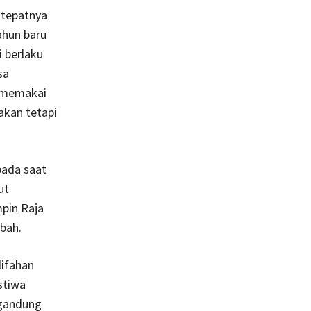
 tepatnya
ahun baru
i berlaku
sa
h memakai
akan tetapi
pada saat
ut
mpin Raja
bah.
lifahan
stiwa
ngandung