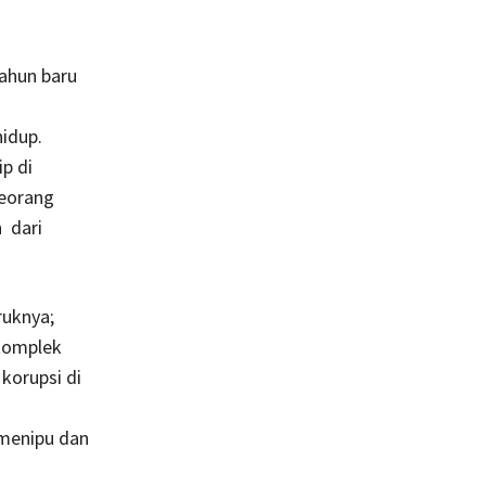
tahun baru
idup.
p di
seorang
n dari
ruknya;
 komplek
korupsi di
 menipu dan