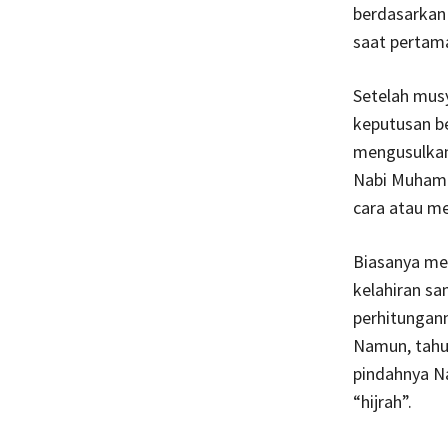
berdasarkan 
saat pertama
Setelah musy
keputusan ber
mengusulkan 
Nabi Muhamm
cara atau m
Biasanya mer
kelahiran sa
perhitungann
Namun, tahun
pindahnya N
“hijrah”.