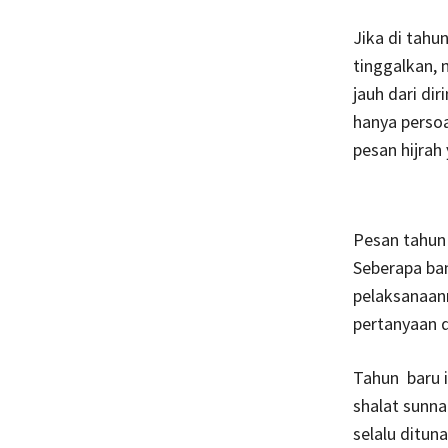
Jika di tahu
tinggalkan, m
jauh dari di
hanya perso
pesan hijrah
Pesan tahun 
Seberapa ban
pelaksanaann
pertanyaan d
Tahun baru i
shalat sunna
selalu ditun