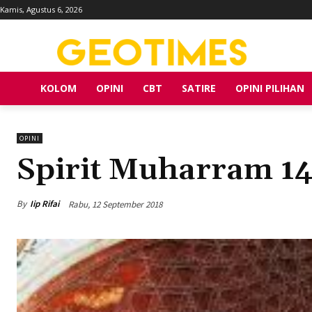
Kamis, Agustus 6, 2026
KOLOM
OPINI
CBT
SATIRE
OPINI PILIHAN
OPINI
Spirit Muharram 14
By
Iip Rifai
Rabu, 12 September 2018