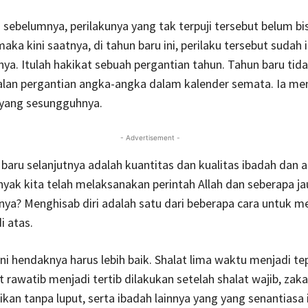
n sebelumnya, perilakunya yang tak terpuji tersebut belum bis
aka kini saatnya, di tahun baru ini, perilaku tersebut sudah 
rinya. Itulah hakikat sebuah pergantian tahun. Tahun baru tid
alan pergantian angka-angka dalam kalender semata. Ia m
 yang sesungguhnya.
- Advertisement -
baru selanjutnya adalah kuantitas dan kualitas ibadah dan a
yak kita telah melaksanakan perintah Allah dan seberapa ja
ya? Menghisab diri adalah satu dari beberapa cara untuk 
i atas.
ni hendaknya harus lebih baik. Shalat lima waktu menjadi te
t rawatib menjadi tertib dilakukan setelah shalat wajib, zak
aikan tanpa luput, serta ibadah lainnya yang yang senantiasa 