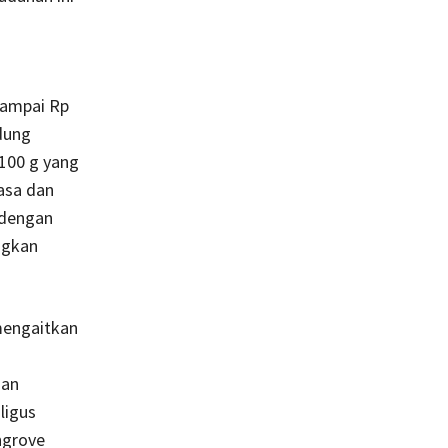
sampai Rp
dung
/100 g yang
asa dan
 dengan
ngkan
mengaitkan
dan
ligus
ngrove