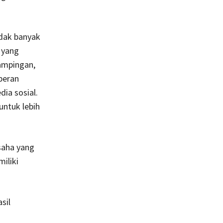
dak banyak
 yang
dampingan,
peran
ia sosial.
untuk lebih
saha yang
iliki
sil