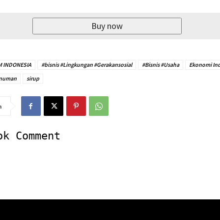
Buy now
M INDONESIA
#bisnis #Lingkungan #Gerakansosial
#Bisnis #Usaha
Ekonomi In
numan
sirup
n
ok Comment