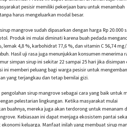
yarakat pesisir memiliki pekerjaan baru untuk menambah
tanpa harus mengeluarkan modal besar.
, sirup mangrove sudah dipasarkan dengan harga Rp 20.000 
otol. Produk ini mulai diminati karena buah pedada mengan
%, lemak 4,8 %, karbohidrat 77,6 %, dan vitamin C 56,74 mg
ubuh. Hasil uji rasa juga menunjukkan konsumen menerima r
ur simpan sirup ini sekitar 22 sampai 25 hari jika disimpan
isi ini memberi peluang bagi warga pesisir untuk mengemba
n yang terjangkau dan tetap bernilai gizi.
t pengolahan sirup mangrove sebagai cara yang baik untuk 
dengan pelestarian lingkungan. Ketika masyarakat mulai
n buahnya, mereka juga akan terdorong untuk menanam 
grove. Kebiasaan ini dapat menjaga ekosistem pantai seka
ekonomi keluarga. Manfaat inilah yang membuat sirup ma