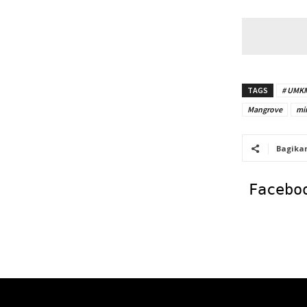
TAGS
# UMK
Mangrove
mi
Bagika
Facebo