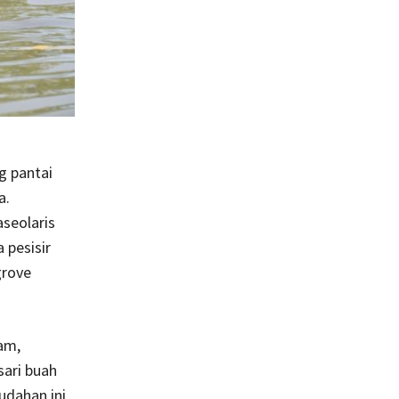
g pantai
a.
seolaris
 pesisir
grove
am,
sari buah
udahan ini