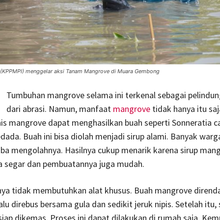
ia (KPPMPI) menggelar aksi Tanam Mangrove di Muara Gembong
Tumbuhan mangrove selama ini terkenal sebagai pelindun
dari abrasi. Namun, manfaat
mangrove
tidak hanya itu saj
is mangrove dapat menghasilkan buah seperti Sonneratia ca
dada. Buah ini bisa diolah menjadi sirup alami. Banyak warga
ba mengolahnya. Hasilnya cukup menarik karena sirup man
sa segar dan pembuatannya juga mudah.
ya tidak membutuhkan alat khusus. Buah mangrove dirend
alu direbus bersama gula dan sedikit jeruk nipis. Setelah itu, 
siap dikemas. Proses ini dapat dilakukan di rumah saja. Kem