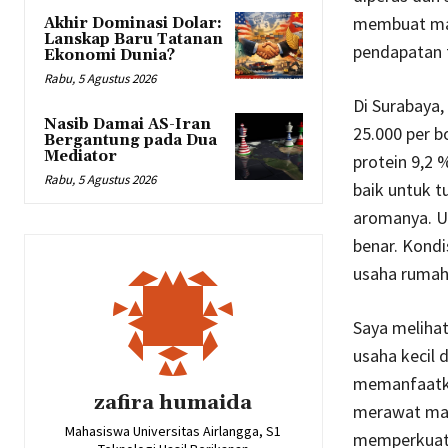
membuat mas
Akhir Dominasi Dolar:
Lanskap Baru Tatanan
pendapatan 
Ekonomi Dunia?
Rabu, 5 Agustus 2026
Di Surabaya
Nasib Damai AS-Iran
25.000 per b
Bergantung pada Dua
Mediator
protein 9,2 
Rabu, 5 Agustus 2026
baik untuk t
aromanya. Um
benar. Kond
usaha rumaha
Saya meliha
usaha kecil 
memanfaatka
zafira humaida
merawat man
Mahasiswa Universitas Airlangga, S1
memperkuat 