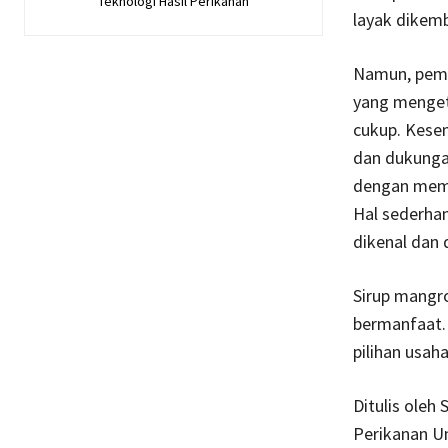
Teknologi Hasil Perikanan
layak dikem
Namun, pema
yang mengeta
cukup. Kesem
dan dukungan
dengan membu
Hal sederhan
dikenal dan 
Sirup mangr
bermanfaat. 
pilihan usah
Ditulis oleh
Perikanan Un