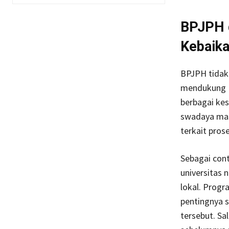
BPJPH d
Kebaik
BPJPH tidak 
mendukung 
berbagai ke
swadaya mas
terkait prose
Sebagai con
universitas 
lokal. Prog
pentingnya s
tersebut. Sa