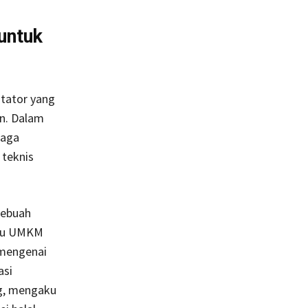
untuk
itator yang
n. Dalam
baga
teknis
sebuah
laku UMKM
 mengenai
asi
ng, mengaku