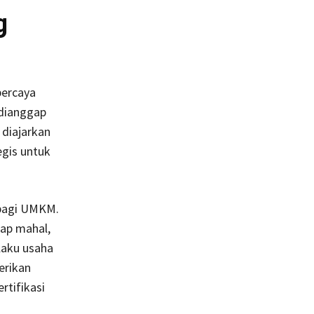
g
percaya
 dianggap
 diajarkan
egis untuk
i bagi UMKM.
ap mahal,
laku usaha
erikan
tifikasi