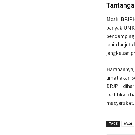
Tantanga
Meski BPJPH
banyak UMKM
pendampingan
lebih lanjut
jangkauan pro
Harapannya,
umat akan se
BPJPH dihar
sertifikasi 
masyarakat.
TAGS
Halal