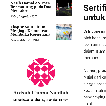
Nasib Damai AS-Iran
Serti
Bergantung pada Dua
Mediator
untu
Rabu, 5 Agustus 2026
Ekspor Satu Pintu:
Di Indonesia
Menjaga Kebocoran,
Membuka Keraguan?
oleh konsume
Selasa, 4 Agustus 2026
lebih aman, 
dalam Islam.
memperluas 
Namun, prose
Mulai dari 
hingga prose
kecil. Inil
Anisah Husna Nabilah
pendampinga
Mahasiswa Fakultas Syariah dan Hukum
halal.