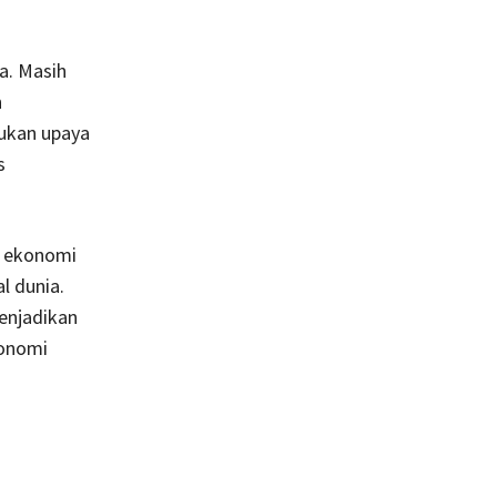
a. Masih
n
lukan upaya
s
l, ekonomi
l dunia.
enjadikan
konomi