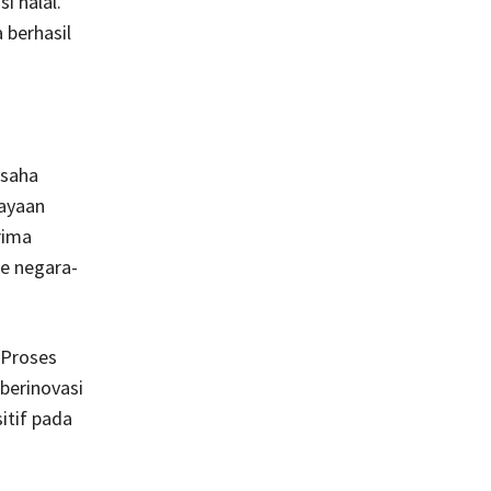
i halal.
 berhasil
usaha
dayaan
rima
ke negara-
 Proses
berinovasi
itif pada