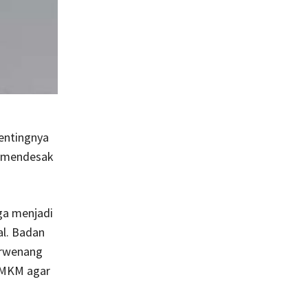
entingnya
ng mendesak
ga menjadi
al. Badan
erwenang
 UMKM agar