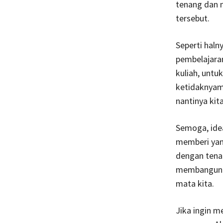
tenang dan m
tersebut.
Seperti hal
pembelajaran
kuliah, untu
ketidaknyama
nantinya kita
Semoga, ide
memberi yang
dengan tenan
membangun i
mata kita.
Jika ingin me