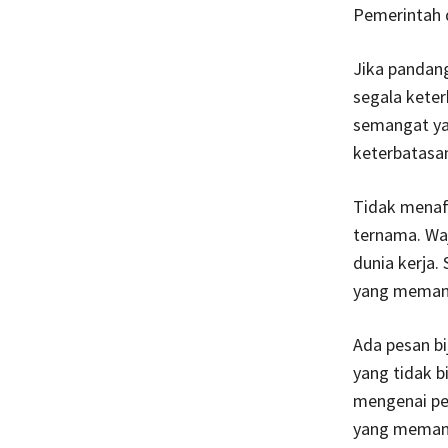
Pemerintah d
Jika pandan
segala keter
semangat ya
keterbatasa
Tidak menafi
ternama. Waj
dunia kerja.
yang memang 
Ada pesan bi
yang tidak b
mengenai pe
yang memang 