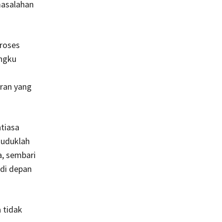
masalahan
roses
angku
aran yang
tiasa
duduklah
a, sembari
di depan
a tidak