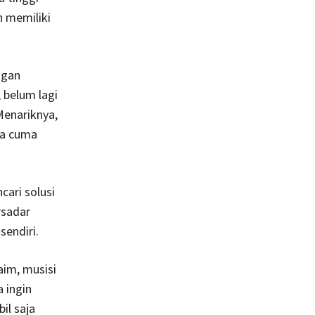
 memiliki
ngan
 belum lagi
Menariknya,
ya cuma
cari solusi
rsadar
sendiri.
aim, musisi
 ingin
bil saja