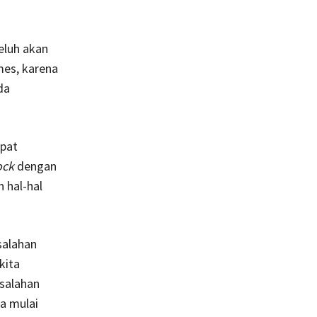
eluh akan
mes, karena
da
mpat
ock
dengan
 hal-hal
salahan
kita
salahan
ta mulai