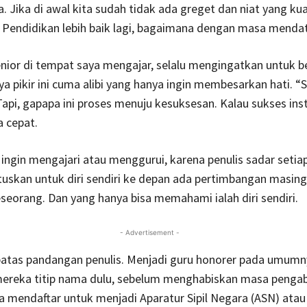
. Jika di awal kita sudah tidak ada greget dan niat yang ku
endidikan lebih baik lagi, bagaimana dengan masa menda
nior di tempat saya mengajar, selalu mengingatkan untuk b
a pikir ini cuma alibi yang hanya ingin membesarkan hati. 
api, gapapa ini proses menuju kesuksesan. Kalau sukses inst
a cepat.
n ingin mengajari atau menggurui, karena penulis sadar setiap
tuskan untuk diri sendiri ke depan ada pertimbangan masin
eseorang. Dan yang hanya bisa memahami ialah diri sendiri.
- Advertisement -
ebatas pandangan penulis. Menjadi guru honorer pada umum
 mereka titip nama dulu, sebelum menghabiskan masa penga
a mendaftar untuk menjadi Aparatur Sipil Negara (ASN) ata