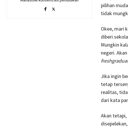
Mahasiswi konsentrasi pendidikan
pilihan mudah
tidak mungki
Okee, mari k
diberi sekol
Mungkin kala
negeri. Akan
freshgradua
Jika ingin b
tetap tersen
realitas, ti
dari kata pa
Akan tetapi,
disepelekan,