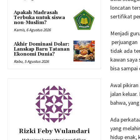
loncatan ter
Apakah Madrasah
sertifikat pe
Terbuka untuk siswa
non-Muslim?
Kamis, 6 Agustus 2026
Menjadi guru
perjuangan y
Akhir Dominasi Dolar:
Lanskap Baru Tatanan
tidak ada te
Ekonomi Dunia?
kawan saya 
Rabu, 5 Agustus 2026
bisa sampai d
Awal pikiran
jalan keluar.
bahwa, yang 
Ada perkataa
yang melahir
Rizki Feby Wulandari
hidup enak, k