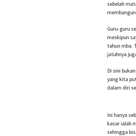
sebelah mata
membangun P
Guru-guru se
meskipun say
tahun mba. T
jatuhnya jug
Di sini buka
yang kita pu
dalam diri s
Ini hanya s
kasar ialah
sehingga bis