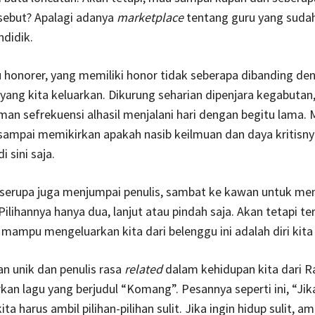
sebut? Apalagi adanya
marketplace
tentang guru yang sudah
ndidik.
 honorer, yang memiliki honor tidak seberapa dibanding de
ang kita keluarkan. Dikurung seharian dipenjara kegabutan,
man sefrekuensi alhasil menjalani hari dengan begitu lama. 
sampai memikirkan apakah nasib keilmuan dan daya kritisn
i sini saja.
 serupa juga menjumpai penulis, sambat ke kawan untuk men
 Pilihannya hanya dua, lanjut atau pindah saja. Akan tetapi te
mampu mengeluarkan kita dari belenggu ini adalah diri kita 
n unik dan penulis rasa
related
dalam kehidupan kita dari R
kan lagu yang berjudul “Komang”. Pesannya seperti ini, “Jika
ita harus ambil pilihan-pilihan sulit. Jika ingin hidup sulit, am