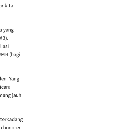
ar kita
a yang
WB).
iasi
 UMR (bagi
len. Yang
icara
emang jauh
g terkadang
u honorer