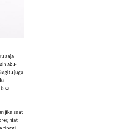
u saja
ih abu-
Begitu juga
lu
 bisa
n jika saat
er, niat
a tinggi