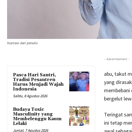
Ilustrasi dari penulis
- Advertisement -
abu, takut m
Pasca Hari Santri,
Tradisi Pesantren
yang dirasak
Harus Menjadi Wajah
Indonesia
membebani or
Sabtu, 8 Agustus 2026
bergelut lew
Budaya Toxic
Teringat sam
Masculinity yang
Membelenggu Kaum
ini tetap me
Lelaki
awal sebagai
Jumat, 7 Agustus 2026