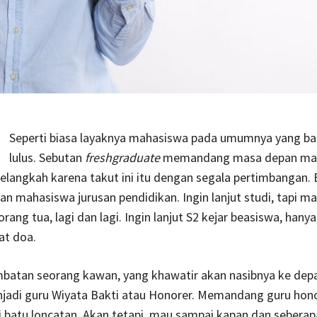
Seperti biasa layaknya mahasiswa pada umumnya yang bar
lulus. Sebutan
freshgraduate
memandang masa depan mas
elangkah karena takut ini itu dengan segala pertimbangan. 
an mahasiswa jurusan pendidikan. Ingin lanjut studi, tapi ma
ang tua, lagi dan lagi. Ingin lanjut S2 kejar beasiswa, hanya
at doa.
batan seorang kawan, yang khawatir akan nasibnya ke depa
njadi guru Wiyata Bakti atau Honorer. Memandang guru honor
 batu loncatan. Akan tetapi, mau sampai kapan dan seberap