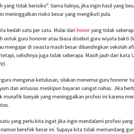
 yang tidak berisiko”. Sama halnya, jika ingin hasil yang bes
n meninggalkan risiko besar yang mengikuti pula.
ita bedah satu per satu. Mulai dari
honor
yang tidak seberap
ah untuk guru honorer atau biasa disebut guru wiyata bakti (
u mengajar di swasta masih besar dibandingkan sekolah afil
 tetapi, selisihnya juga tidak seberapa. Masih jauh dari kata
te
)
erguru mengenai ketulusan, silakan menemui guru honorer tu
yum dan antusias meskipun bayaran sangat nahas. Jika berb
dak munafik banyak yang meninggalkan profesi ini karena m
ntas.
 satu yang perlu kita ingat jika ingin mendalami profesi yan
 namun berefek besar ini. Supaya kita tidak memandang gur