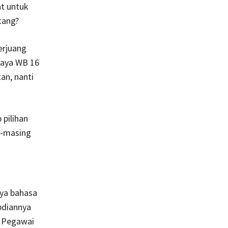
at untuk
tang?
erjuang
“Saya WB 16
an, nanti
 pilihan
g-masing
nya bahasa
bdiannya
u Pegawai