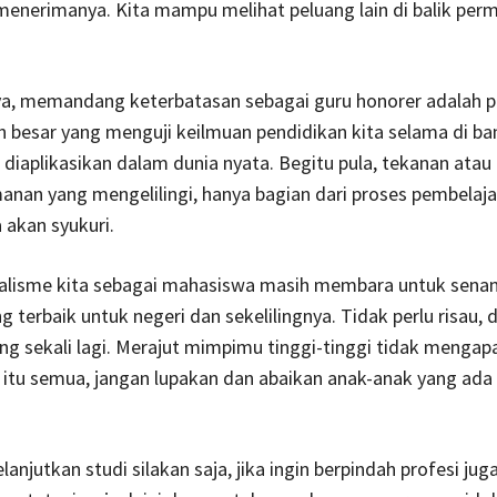
enerimanya. Kita mampu melihat peluang lain di balik per
nya, memandang keterbatasan sebagai guru honorer adalah p
 besar yang menguji keilmuan pendidikan kita selama di b
k diaplikasikan dalam dunia nyata. Begitu pula, tekanan atau
nan yang mengelilingi, hanya bagian dari proses pembelaj
 akan syukuri.
alisme kita sebagai mahasiswa masih membara untuk senan
 terbaik untuk negeri dan sekelilingnya. Tidak perlu risau, 
g sekali lagi. Merajut mimpimu tinggi-tinggi tidak mengap
tu semua, jangan lupakan dan abaikan anak-anak yang ada 
lanjutkan studi silakan saja, jika ingin berpindah profesi jug