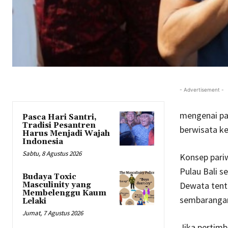
- Advertisement -
mengenai pa
Pasca Hari Santri,
Tradisi Pesantren
berwisata ke
Harus Menjadi Wajah
Indonesia
Sabtu, 8 Agustus 2026
Konsep pariw
Pulau Bali 
Budaya Toxic
Dewata tentu
Masculinity yang
Membelenggu Kaum
sembaranga
Lelaki
Jumat, 7 Agustus 2026
Jika pertimb