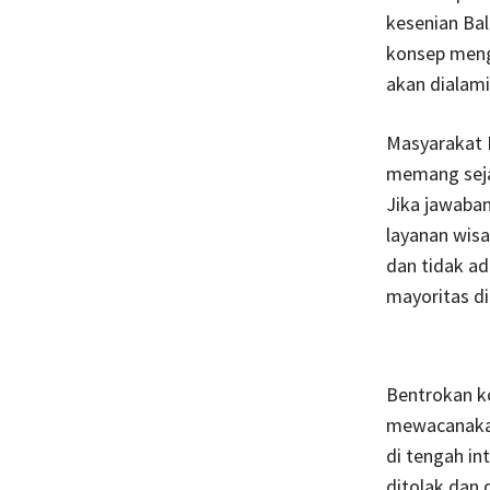
kesenian Bal
konsep menge
akan dialami
Masyarakat 
memang sejak
Jika jawaba
layanan wisa
dan tidak a
mayoritas d
Bentrokan ko
mewacanakan 
di tengah in
ditolak dan 