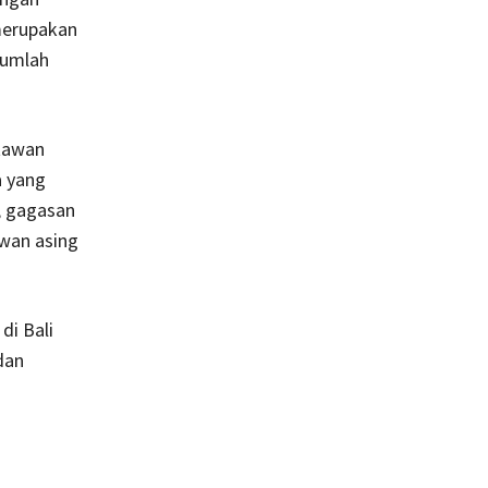
merupakan
jumlah
tawan
a yang
, gagasan
awan asing
i Bali
dan