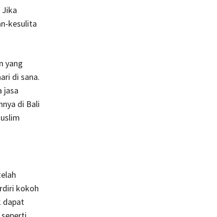
 Jika
n-kesulita
n yang
ri di sana.
 jasa
nya di Bali
uslim
telah
rdiri kokoh
k dapat
 seperti