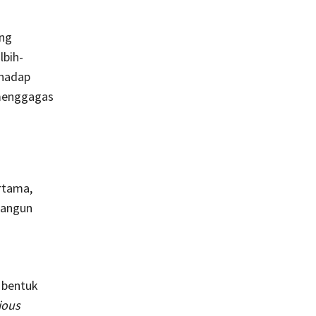
ung
lbih-
rhadap
 menggagas
rtama,
bangun
 bentuk
ious