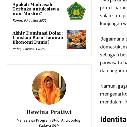
Apakah Madrasah
profit, bar
Terbuka untuk siswa
non-Muslim?
salah satu p
Kamis, 6 Agustus 2026
kunjungan w
Akhir Dominasi Dolar:
Lanskap Baru Tatanan
Bagaimana t
Ekonomi Dunia?
domestik, m
Rabu, 5 Agustus 2026
sebagian bes
pariwisata h
dari negara-
Namun, gaga
mengenai kon
mendalam. 
Rewina Pratiwi
Identit
Mahasiswa Program Studi Antropologi
Budaya UGM