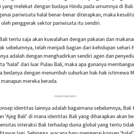
i yang melekat dengan budaya Hindu pada umumnya di Bali.
nai pariwisata halal benar-benar diterapkan, maka kesulita
 oleh penggerak sektor pariwisata itu sendiri.
Bali tentu saja akan kuwalahan dengan pakaian dan makana
 sebelumnya, telah menjadi bagian dari kehidupan sehari-ha
nnya adalah dengan menghadirkan sendiri agen dan penyedia
ta ‘halal’ dari luar Pulau Bali, maka apa gunanya membangun
da bedanya dengan menumbuh suburkan hak-hak istimewa M
i manapun mereka berada.
- Advertisement -
nsep identitas lainnya adalah bagaimana sebelumnya, Bali 
‘Ajeg Bali’ di mana identitas Bali yang diharapkan akan be
tensitas interaksi Bali terhadap dunia global yang tentu tida
ditawar lagi. Sehingga, wacana baru mengenai konsep ‘halal’