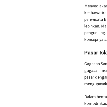
Menyediakan
kekhawatiran
pariwisata B
lebihkan. Ma
pengunjung-
konsepnya saj
Pasar Is
Gagasan Sand
gagasan men
pasar dengan
mengupayaka
Dalam bentuk
komodifikas