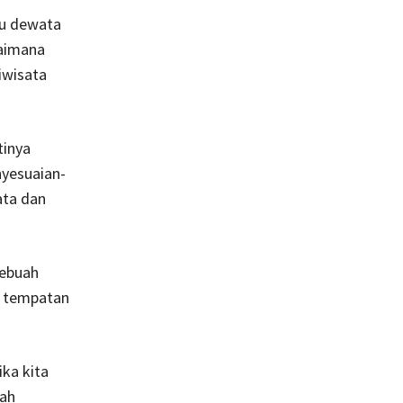
au dewata
gaimana
iwisata
tinya
nyesuaian-
ata dan
sebuah
a tempatan
ika kita
lah