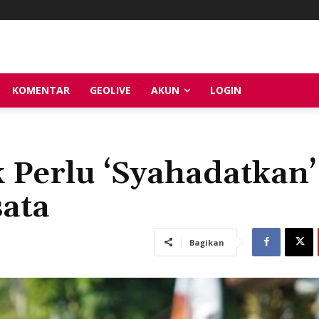
KOMENTAR
GEOLIVE
AKUN
LOGIN
 Perlu ‘Syahadatkan’
sata
Bagikan