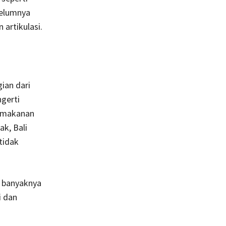
belumnya
 artikulasi.
ian dari
gerti
i makanan
k, Bali
tidak
i banyaknya
i dan