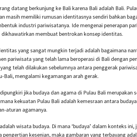
orang datang berkunjung ke Bali karena Bali adalah Bali. Pul
an masih memiliki rumusan identitasnya sendiri bahkan ba
entuk industri pariwisatanya. Ide mengenai penerapan par
an dikhawatirkan membuat bentrokan konsep identitas.
entitas yang sangat mungkin terjadi adalah bagaimana nan
n pariwisata yang telah lama beroperasi di Bali dengan pe
yang telah dilakukan sebelumnya antara penggerak pariwis
u-Bali, mengalami kegamangan arah gerak.
dipungkiri jika budaya dan agama di Pulau Bali merupakan 
i mana kekuatan Pulau Bali adalah kemesraan antara buday
an-aturan agamanya.
 adalah wisata budaya. Di mana ‘budaya’ dalam konteks ini, j
a pengertian kesenian, maka gambaran yang terbayang ada