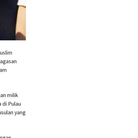
uslim
gagasan
lam
an milik
 di Pulau
usulan yang
ungan