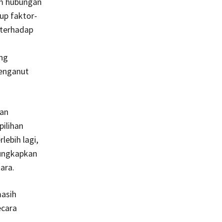
am hubungan
up faktor-
 terhadap
ng
enganut
kan
ilihan
ebih lagi,
gungkapkan
ara.
masih
ecara