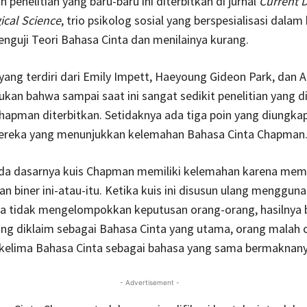
 penelitian yang baru-baru ini diterbitkan di jurnal
Current D
ical Science
, trio psikolog sosial yang berspesialisasi dalam
guji Teori Bahasa Cinta dan menilainya kurang.
 yang terdiri dari Emily Impett, Haeyoung Gideon Park, dan 
an bahwa sampai saat ini sangat sedikit penelitian yang d
hapman diterbitkan. Setidaknya ada tiga poin yang diungk
mereka yang menunjukkan kelemahan Bahasa Cinta Chapman
da dasarnya kuis Chapman memiliki kelemahan karena mem
han biner ini-atau-itu. Ketika kuis ini disusun ulang menggun
ga tidak mengelompokkan keputusan orang-orang, hasilnya 
ang diklaim sebagai Bahasa Cinta yang utama, orang malah
elima Bahasa Cinta sebagai bahasa yang sama bermaknany
- Advertisement -