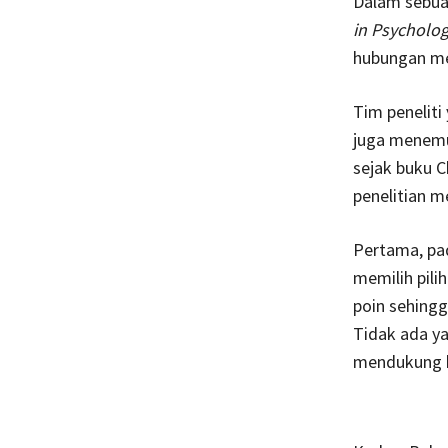
Dalam sebuah
in Psycholog
hubungan men
Tim peneliti
juga menemuk
sejak buku C
penelitian 
Pertama, pa
memilih pili
poin sehing
Tidak ada y
mendukung k