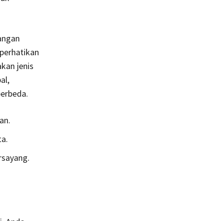
angan
perhatikan
kan jenis
al,
berbeda.
an.
ta.
rsayang.