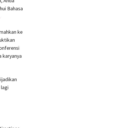
, Anda
hui Bahasa
.
jemahkan ke
uktikan
onferensi
a karyanya
ijadikan
 lagi