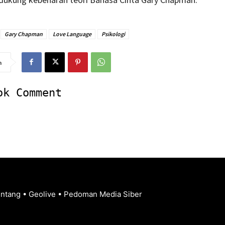
Gary Chapman
Love Language
Psikologi
n
ok Comment
entang
•
Geolive
•
Pedoman Media Siber