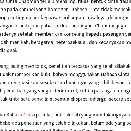
a Cinta Chapman terlalu mensimplifikasi bentuk cinta dal
kan pada sampel yang homogen. Bahasa Cinta tidak mencak
yang penting dalam kepuasan hubungan, misalnya, dukungan
ngan atau tujuan pribadi di luar hubungan. Chapman juga
idenya setelah memberikan konseling kepada pasangan ya
dah menikah, beragama, heteroseksual, dan kebanyakan m
adisional.
yang paling mencolok, penelitian terbatas yang telah dilaku
tidak memberikan bukti bahwa menggunakan Bahasa Cinta p
an menghasilkan kesuksesan hubungan yang lebih besar. Terl
h penelitian yang sangat terkontrol, ketika pasangan men
tuk cinta satu sama lain, semua ekspresi dihargai secara set
pun Bahasa
Cinta
populer, bukti ilmiah yang mendukungnya 
 beberapa penelitian yang telah dilakukan, belum ada yang s
dukung kebenaran teori Bahasa Cinta Gary Chapman.