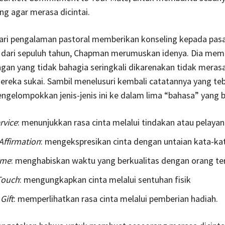
g agar merasa dicintai.
ari pengalaman pastoral memberikan konseling kepada pas
h dari sepuluh tahun, Chapman merumuskan idenya. Dia mem
an yang tidak bahagia seringkali dikarenakan tidak merasa
ereka sukai. Sambil menelusuri kembali catatannya yang teb
gelompokkan jenis-jenis ini ke dalam lima “bahasa” yang 
rvice
: menunjukkan rasa cinta melalui tindakan atau pelayan
Affirmation
: mengekspresikan cinta dengan untaian kata-ka
ime
: menghabiskan waktu yang berkualitas dengan orang te
Touch
: mengungkapkan cinta melalui sentuhan fisik
Gift
: memperlihatkan rasa cinta melalui pemberian hadiah.