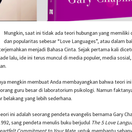
Mungkin, saat ini tidak ada teori hubungan yang memiliki 
dan popularitas sebesar “Love Languages”, atau dalam b
terjemahkan menjadi Bahasa Cinta. Sejak pertama kali dicet
ade lalu, ide ini terus muncul di media populer, media sosial,
an.
ya mengkin membuat Anda membayangkan bahwa teori ini l
orang guru besar di laboratorium psikologi. Namun faktanya,
ar belakang yang lebih sederhana.
eori ini adalah seorang pendeta evangelis bernama Gary Ch
992, sang pendeta menulis buku berjudul
The 5 Love Langu
Heartfelt Commitment to Your Mate
, untuk membantu seban