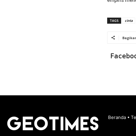
TAGS
cinta
Bagika
Facebo
Beranda
•
T