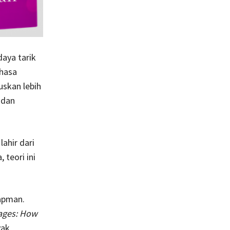
daya tarik
ahasa
uskan lebih
 dan
ahir dari
 teori ini
apman.
ages: How
yak