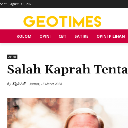
Sabtu, Agustus 8, 2026
KOLOM
OPINI
CBT
SATIRE
OPINI PILIHAN
OPINI
Salah Kaprah Tent
By
Sigit Adi
Jumat, 15 Maret 2024