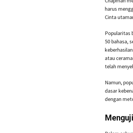
Chapman men
harus mengg
Cinta utaman
Popularitas 
50 bahasa, s
keberhasilan
atau cerama
telah menye
Namun, popul
dasar kebenar
dengan meto
Menguji