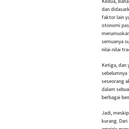
Kedua, Bahas
dan didasar
faktor lain 
otonomi pasa
merumuskan 
semuanya su
nilai-nilai tr
Ketiga, dan 
sebelumnya 
seseorang ak
dalam sebua
berbagai ben
Jadi, meski
kurang. Dari
empiris men