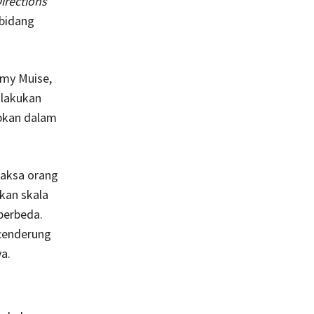
irections
 bidang
Amy Muise,
ilakukan
apkan dalam
.
aksa orang
akan skala
berbeda.
 cenderung
a.