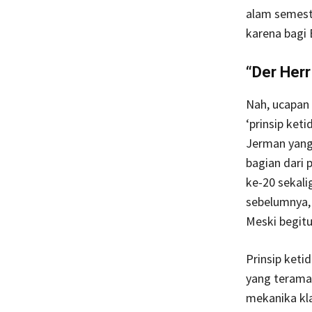
alam semest
karena bagi E
“Der Herr
Nah, ucapan 
‘prinsip ket
Jerman yang
bagian dari
ke-20 sekal
sebelumnya, 
Meski begitu
Prinsip keti
yang terama
mekanika kla