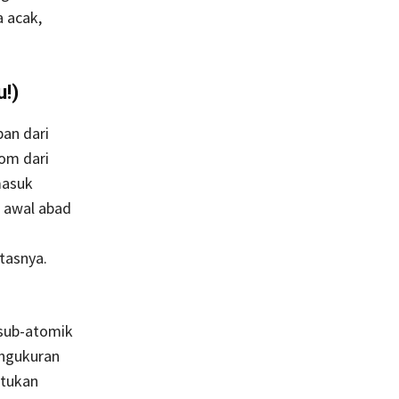
 acak,
u!)
pan dari
tom dari
masuk
 awal abad
itasnya.
 sub-atomik
engukuran
ntukan