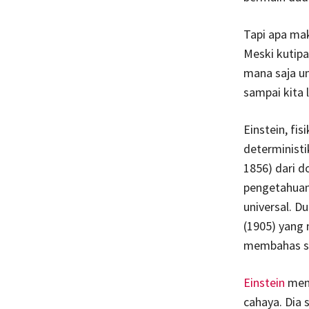
Tapi apa mak
Meski kutipa
mana saja un
sampai kita 
Einstein, fi
determinist
1856) dari 
pengetahuan 
universal. D
(1905) yang
membahas so
Einstein
memp
cahaya. Dia 