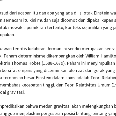
sud dari ucapan itu dan apa yang ada di isi otak Einstein wa
n semacam itu kini mudah saja dicomot dan dipakai kapan s
tuk mewakili pemikiran tertentu, konteks sejarahlah yang j
lupakan.
sikawan teoritis kelahiran Jerman ini sendiri merupakan seor
ik. Paham determinisme dikembangkan oleh William Hamilto
doktrin Thomas Hobes (1588-1679). Paham ini menyimpulkan
bersifat empiris yang dicerminkan oleh zat dan gerak yang 
ua terobosan besar Einstein dalam sains adalah Teori Relativ
 membahas kecepatan tinggi, dan Teori Relativitas Umum (1
al gravitasi.
rediksikan bahwa medan gravitasi akan melengkungkan b
sanggup menjelaskan pergeseran posisi bintang-bintang yan