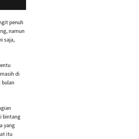
ngit penuh
ing, namun
i saja,
tentu
 masih di
 bulan
agian
si bintang
a yang
t itu