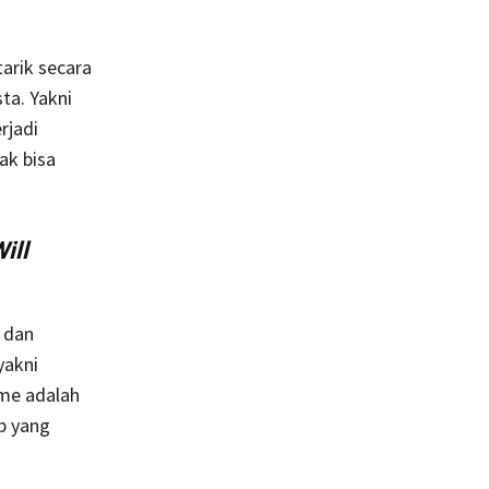
tarik secara
ta. Yakni
rjadi
ak bisa
ill
 dan
yakni
sme adalah
b yang