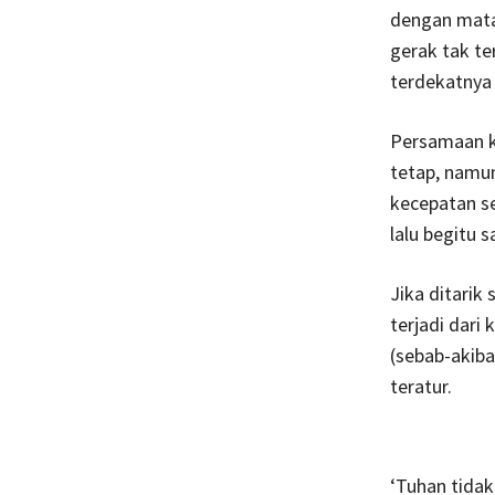
dengan mata
gerak tak te
terdekatnya 
Persamaan k
tetap, namu
kecepatan se
lalu begitu 
Jika ditarik
terjadi dari
(sebab-akiba
teratur.
‘Tuhan tida