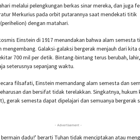
hari melalui pelengkungan berkas sinar mereka, dan juga 
ratur Merkurius pada orbit putarannya saat mendekati titik
(perihelion) dengan matahari.
osmis Einstein di 1917 menandakan bahwa alam semesta t
n mengembang. Galaksi-galaksi bergerak menjauh dari kita
kitar 700 mil per detik. Bintang-bintang terus berubah, lahir
saja seterusnya sepanjang waktu.
 secara filsafati, Einstein memandang alam semesta dan sem
 keharusan dan bersifat tidak terelakkan. Singkatnya, hukum 
t), gerak semesta dapat dipelajari dan semuanya bergerak 
- Advertisement -
k bermain dadu!’ berarti Tuhan tidak menciptakan atau men