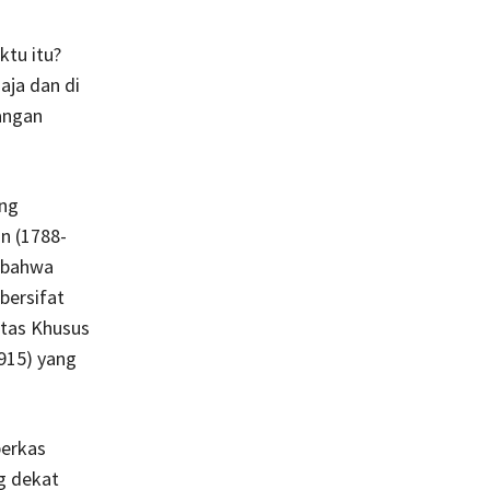
ktu itu?
aja dan di
angan
ang
n (1788-
 bahwa
bersifat
itas Khusus
915) yang
erkas
g dekat