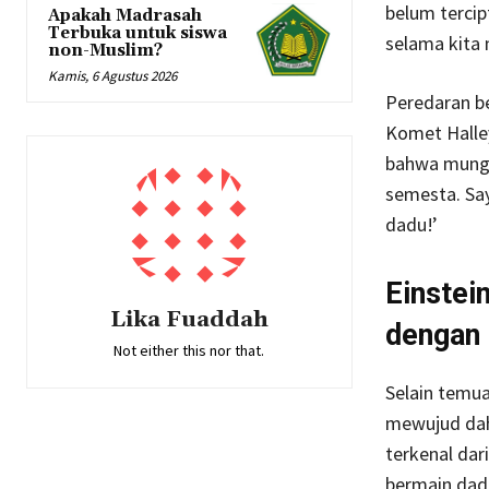
belum tercip
Apakah Madrasah
Terbuka untuk siswa
selama kita
non-Muslim?
Kamis, 6 Agustus 2026
Peredaran be
Komet Halley
bahwa mungk
semesta. Say
dadu!’
Einstei
Lika Fuaddah
dengan 
Not either this nor that.
Selain temu
mewujud dah
terkenal dar
bermain dad