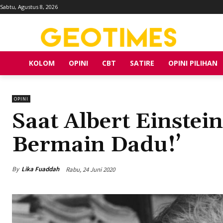
Sabtu, Agustus 8, 2026
KOLOM
OPINI
CBT
SATIRE
OPINI PILIHAN
OPINI
Saat Albert Einstei
Bermain Dadu!’
By
Lika Fuaddah
Rabu, 24 Juni 2020