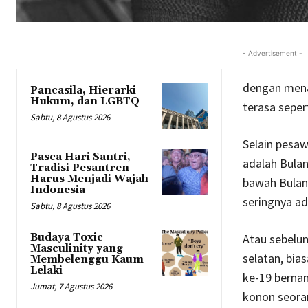
- Advertisement -
dengan menat
Pancasila, Hierarki
Hukum, dan LGBTQ
terasa seper
Sabtu, 8 Agustus 2026
Selain pesaw
Pasca Hari Santri,
adalah Bulan
Tradisi Pesantren
Harus Menjadi Wajah
bawah Bulan 
Indonesia
seringnya ad
Sabtu, 8 Agustus 2026
Atau sebelum
Budaya Toxic
Masculinity yang
selatan, bias
Membelenggu Kaum
Lelaki
ke-19 berna
Jumat, 7 Agustus 2026
konon seora