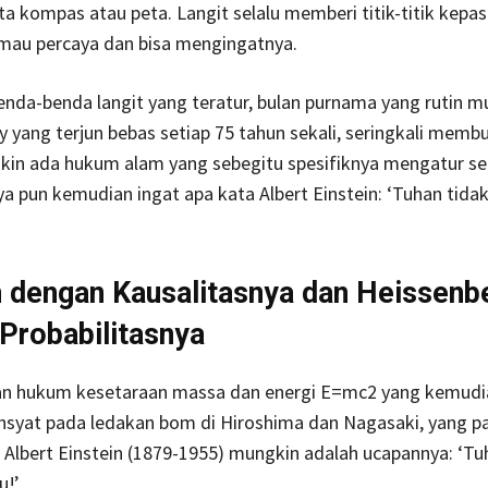
ta kompas atau peta. Langit selalu memberi titik-titik kepas
 mau percaya dan bisa mengingatnya.
nda-benda langit yang teratur, bulan purnama yang rutin mu
 yang terjun bebas setiap 75 tahun sekali, seringkali membu
in ada hukum alam yang sebegitu spesifiknya mengatur sel
a pun kemudian ingat apa kata Albert Einstein: ‘Tuhan tida
n dengan Kausalitasnya dan Heissenb
Probabilitasnya
an hukum kesetaraan massa dan energi E=mc2 yang kemudi
syat pada ledakan bom di Hiroshima dan Nagasaki, yang pa
i Albert Einstein (1879-1955) mungkin adalah ucapannya: ‘Tu
u!’