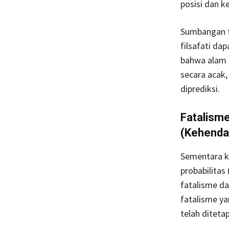
posisi dan k
Sumbangan te
filsafati da
bahwa alam s
secara acak,
diprediksi.
Fatalisme
(Kehenda
Sementara k
probabilitas 
fatalisme da
fatalisme ya
telah diteta