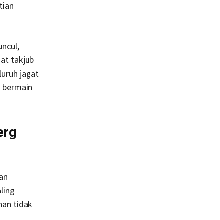
tian
ncul,
at takjub
uruh jagat
k bermain
erg
an
ling
han tidak