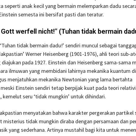
a seperti anak kecil yang bermain melemparkan dadu secara
instein semesta ini bersifat pasti dan teratur.
 Gott werfell nicht!” (Tuhan tidak bermain dad
‘Tuhan tidak bermain dadu!’ sendiri muncul sebagai tangga
idakpastian’ Werner Heisenberg (1901-1976), ahli teori sub-a
 diajukan pada 1927. Einstein dan Heisenberg sama-sama 
 para ilmuwan yang membidani lahirnya mekanika kuantum di
igus menjatuhkan mekanika Newtonian yang lama bertahta
meski Einstein sendiri tetap berpijak kuat pada teori relativ
, kemelut seru ‘tidak mungkin’ untuk dihindari.
dakpastian menyatakan bahwa karakter pergerakan partikel
t misterius tidak mungkin diraba dengan persamaan dan p
sik yang sederhana. Artinya mustahil bagi kita untuk mene