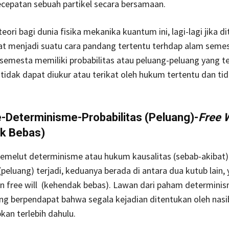
ecepatan sebuah partikel secara bersamaan.
ori bagi dunia fisika mekanika kuantum ini, lagi-lagi jika di
pat menjadi suatu cara pandang tertentu terhdap alam semes
emesta memiliki probabilitas atau peluang-peluang yang te
 tidak dapat diukur atau terikat oleh hukum tertentu dan tid
-Determinisme-Probabilitas (Peluang)-
Free W
k Bebas)
emelut determinisme atau hukum kausalitas (sebab-akibat)
(peluang) terjadi, keduanya berada di antara dua kutub lain, 
n free will (kehendak bebas). Lawan dari paham determini
ng berpendapat bahwa segala kejadian ditentukan oleh nasi
pkan terlebih dahulu.