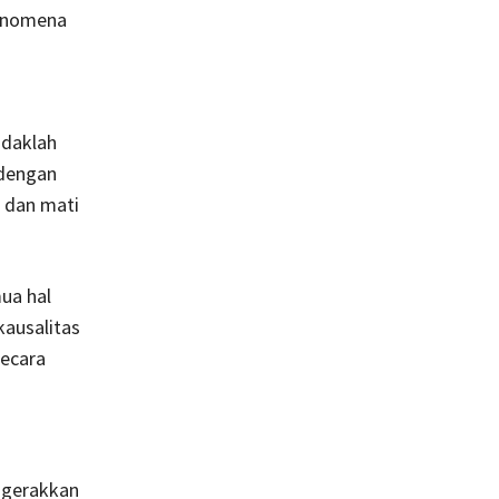
fenomena
idaklah
 dengan
, dan mati
ua hal
kausalitas
secara
ggerakkan