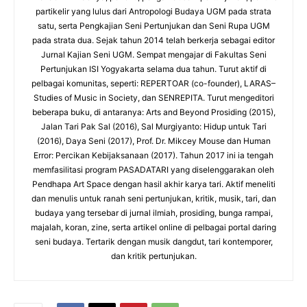
partikelir yang lulus dari Antropologi Budaya UGM pada strata
satu, serta Pengkajian Seni Pertunjukan dan Seni Rupa UGM
pada strata dua. Sejak tahun 2014 telah berkerja sebagai editor
Jurnal Kajian Seni UGM. Sempat mengajar di Fakultas Seni
Pertunjukan ISI Yogyakarta selama dua tahun. Turut aktif di
pelbagai komunitas, seperti: REPERTOAR (co-founder), LARAS–
Studies of Music in Society, dan SENREPITA. Turut mengeditori
beberapa buku, di antaranya: Arts and Beyond Prosiding (2015),
Jalan Tari Pak Sal (2016), Sal Murgiyanto: Hidup untuk Tari
(2016), Daya Seni (2017), Prof. Dr. Mikcey Mouse dan Human
Error: Percikan Kebijaksanaan (2017). Tahun 2017 ini ia tengah
memfasilitasi program PASADATARI yang diselenggarakan oleh
Pendhapa Art Space dengan hasil akhir karya tari. Aktif meneliti
dan menulis untuk ranah seni pertunjukan, kritik, musik, tari, dan
budaya yang tersebar di jurnal ilmiah, prosiding, bunga rampai,
majalah, koran, zine, serta artikel online di pelbagai portal daring
seni budaya. Tertarik dengan musik dangdut, tari kontemporer,
dan kritik pertunjukan.