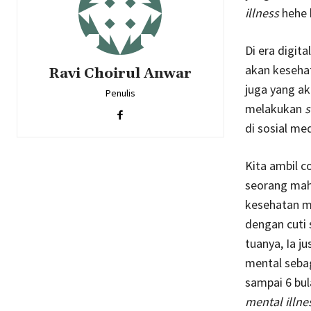
illness
hehe 
Di era digit
akan keseha
Ravi Choirul Anwar
juga yang ak
Penulis
melakukan
s
di sosial med
Kita ambil c
seorang mah
kesehatan m
dengan cuti 
tuanya, Ia 
mental sebag
sampai 6 bu
mental illne