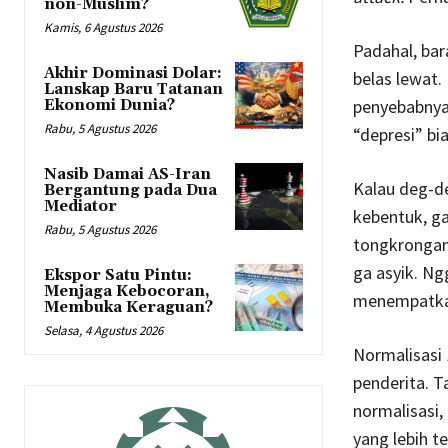
non-Muslim?
Kamis, 6 Agustus 2026
Padahal, bar
Akhir Dominasi Dolar:
belas lewat.
Lanskap Baru Tatanan
penyebabnya,
Ekonomi Dunia?
Rabu, 5 Agustus 2026
“depresi” bi
Nasib Damai AS-Iran
Kalau deg-de
Bergantung pada Dua
Mediator
kebentuk, ga
Rabu, 5 Agustus 2026
tongkrongan
ga asyik. Ng
Ekspor Satu Pintu:
Menjaga Kebocoran,
menempatkan 
Membuka Keraguan?
Selasa, 4 Agustus 2026
Normalisasi
penderita. Ta
normalisasi,
yang lebih t