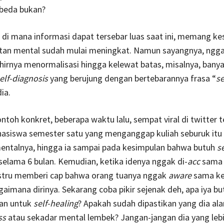
beda bukan?
al di mana informasi dapat tersebar luas saat ini, memang k
tan mental sudah mulai meningkat. Namun sayangnya, ngga
hirnya menormalisasi hingga kelewat batas, misalnya, bany
elf-diagnosis
yang berujung dengan bertebarannya frasa “
se
ia.
ontoh konkret, beberapa waktu lalu, sempat viral di twitter 
asiswa semester satu yang menganggap kuliah seburuk itu
entalnya, hingga ia sampai pada kesimpulan bahwa butuh
s
selama 6 bulan. Kemudian, ketika idenya nggak di-
acc
sama 
justru memberi cap bahwa orang tuanya nggak
aware
sama ke
aimana dirinya. Sekarang coba pikir sejenak deh, apa iya bu
lan untuk
self-healing
? Apakah sudah dipastikan yang dia al
ss
atau sekadar mental lembek? Jangan-jangan dia yang leb