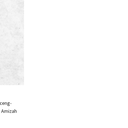
 ceng-
n Amizah