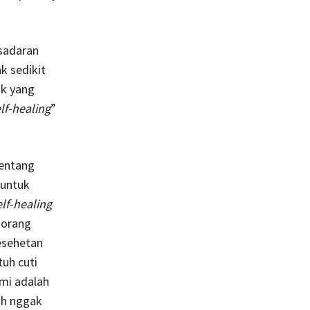
esadaran
k sedikit
ak yang
lf-healing
”
tentang
 untuk
elf-healing
orang
sehetan
tuh cuti
ami adalah
ih nggak