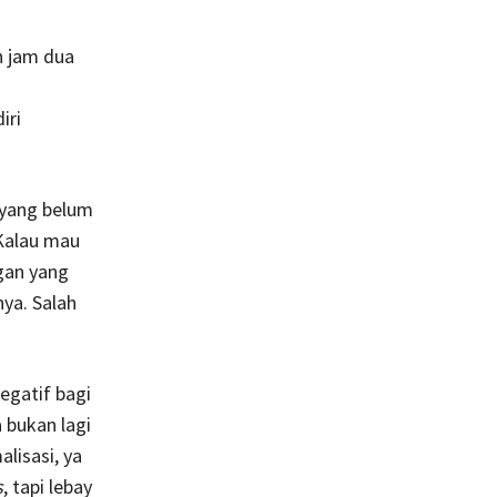
n jam dua
iri
 yang belum
Kalau mau
gan yang
ya. Salah
egatif bagi
a bukan lagi
lisasi, ya
s
, tapi lebay