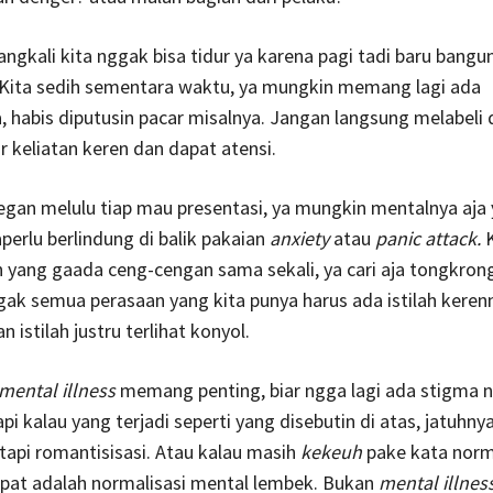
angkali kita nggak bisa tidur ya karena pagi tadi baru bangu
 Kita sedih sementara waktu, ya mungkin memang lagi ada
 habis diputusin pacar misalnya. Jangan langsung melabeli d
ar keliatan keren dan dapat atensi.
gan melulu tiap mau presentasi, ya mungkin mentalnya aja
perlu berlindung di balik pakaian
anxiety
atau
panic attack.
 yang gaada ceng-cengan sama sekali, ya cari aja tongkron
gak semua perasaan yang kita punya harus ada istilah kerenn
istilah justru terlihat konyol.
mental illness
memang penting, biar ngga lagi ada stigma n
pi kalau yang terjadi seperti yang disebutin di atas, jatuhny
 tapi romantisisasi. Atau kalau masih
kekeuh
pake kata norma
epat adalah normalisasi mental lembek. Bukan
mental illnes