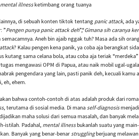
mental illness
ketimbang orang tuanya
lainnya, di sebuah konten tiktok tentang
panic attack
, ada 
: ”
Pengen punya panic attack deh
”,“
Gimana sih caranya ke
n semacamnya. Aneh bin ajaib nggak tuh? Masa ada sih oran
attack
? Kalau pengen kena panik, ya coba aja berangkat sida
us kutang sama celana bola, atau coba aja teriak “merdeka”
rtugas mengawasi OPM di Papua, atau naik mobil ugal-ugal
abrak pengendara yang lain, pasti panik deh, kecuali kamu 
, eh, ehem.
takan bahwa contoh-contoh di atas adalah produk dari roman
ss
, terutama di sosial media. Di mana
self-diagnosis
menjadi
dijadikan maha solusi dari semua masalah, dan banyak melabe
h-istilah. Padahal,
mental illness
bukanlah suatu yang main-
hkan. Banyak yang benar-benar
struggling
berjuang melawan