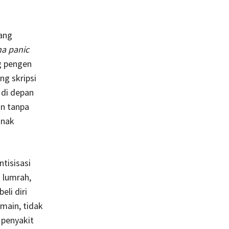
yang
na panic
g pengen
ng skripsi
 di depan
an tanpa
anak
tisisasi
 lumrah,
li diri
main, tidak
 penyakit