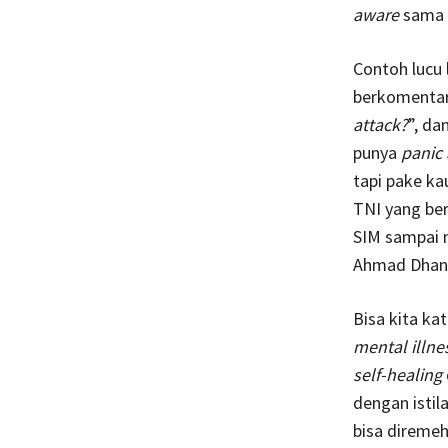
aware
sama
Contoh lucu 
berkomentar
attack?
”, da
punya
panic 
tapi pake ka
TNI yang be
SIM sampai n
Ahmad Dhani
Bisa kita ka
mental illne
self-healing
dengan istila
bisa direme