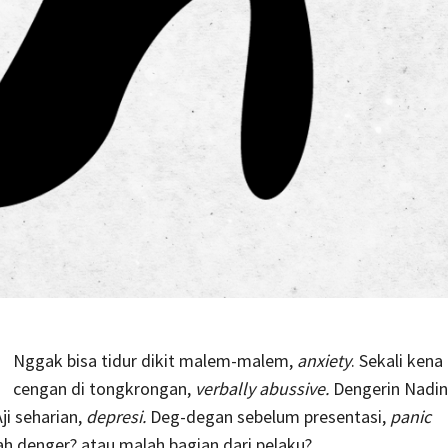
Nggak bisa tidur dikit malem-malem,
anxiety
. Sekali kena
cengan di tongkrongan,
verbally abussive.
Dengerin Nadi
ji seharian,
depresi.
Deg-degan sebelum presentasi,
panic
h denger? atau malah bagian dari pelaku?