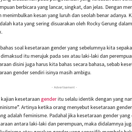
mpuan berbicara yang lancar, singkat, dan jelas. Dengan m
n menimbulkan kesan yang luruh dan seolah benar adanya. 
 adalah kata yang sering disuarakan oleh Rocky Gerung dalam
k.
 bahas soal kesetaraan gender yang sebelumnya kita sepak
dimaksud itu merujuk pada sex atau laki-laki dan perempu
taraan disini juga harus kita bahas secara bahasa, sebab kes
raan gender sendiri isinya masih ambigu.
- Advertisement -
 kajian kesetaraan
gender
itu selalu identik dengan yang n
minisme”. Artinya ketika orang menyebut kesetaraan gende
ang adalah feminisme. Padahal jika kesetaraan gender yang
araan antara laki-laki dan perempuan, maka didalamnya ju
ulinisme atau gerakan gender yang sepesifik membela hak l