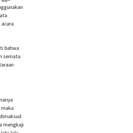
enggunakan
Kata
 acara
ati bahwa
an semata.
etaraan
amanya
r maka
 dimaksud
ga mengkaji
aki-laki.