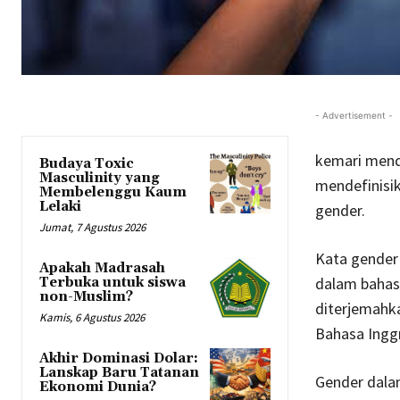
- Advertisement -
kemari mendu
Budaya Toxic
Masculinity yang
mendefinisik
Membelenggu Kaum
Lelaki
gender.
Jumat, 7 Agustus 2026
Kata gender 
Apakah Madrasah
dalam bahasa
Terbuka untuk siswa
non-Muslim?
diterjemahka
Kamis, 6 Agustus 2026
Bahasa Inggr
Akhir Dominasi Dolar:
Lanskap Baru Tatanan
Gender dala
Ekonomi Dunia?