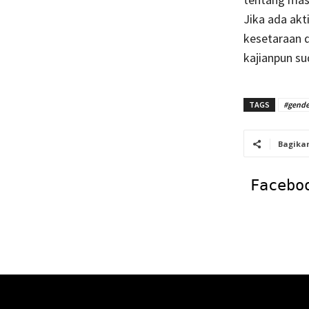
Jika ada akt
kesetaraan 
kajianpun su
TAGS
#gender
Bagika
Facebo