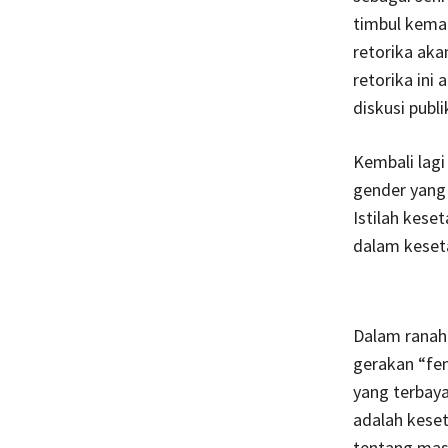
timbul kema
retorika aka
retorika ini
diskusi publi
Kembali lagi
gender yang 
Istilah kese
dalam keseta
Dalam ranah
gerakan “fe
yang terbay
adalah keset
tentang mask