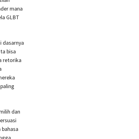
nder mana
ela GLBT
si dasarnya
ita bisa
 retorika
a
mereka
paling
milih dan
ersuasi
n bahasa
ingga