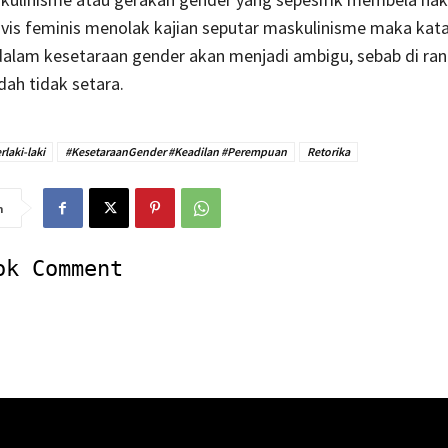
ivis feminis menolak kajian seputar maskulinisme maka kat
dalam kesetaraan gender akan menjadi ambigu, sebab di ra
dah tidak setara.
laki-laki
#KesetaraanGender #Keadilan #Perempuan
Retorika
n
ok Comment