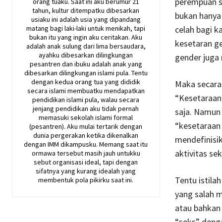
perempuan s
orang tuaku. Saat ini aku berumur 21
tahun, kultur ditempatku dibesarkan
bukan hanya 
usiaku ini adalah usia yang dipandang
matang bagi laki-laki untuk menikah, tapi
celah bagi 
bukan itu yang ingin aku ceritakan. Aku
kesetaran g
adalah anak sulung dari lima bersaudara,
ayahku dibesarkan dilingkungan
gender juga
pesantren dan ibuku adalah anak yang
dibesarkan dilingkungan islami pula. Tentu
dengan kedua orang tua yang dididik
Maka secara 
secara islami membuatku mendapatkan
“Kesetaraan
pendidikan islami pula, walau secara
jenjang pendidikan aku tidak pernah
saja. Namun 
memasuki sekolah islami formal
“kesetaraan 
(pesantren). Aku mulai tertarik dengan
dunia pergerakan ketika dikenalkan
mendefinisik
dengan IMM dikampusku. Memang saat itu
aktivitas sek
ormawa tersebut masih jauh untukku
sebut organisasi ideal, tapi dengan
sifatnya yang kurang idealah yang
Tentu istila
membentuk pola pikirku saat ini.
yang salah m
atau bahkan 
“seks” denga