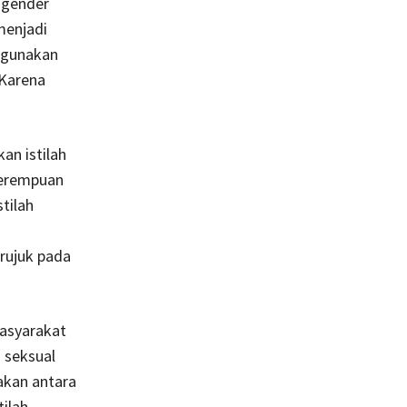
 gender
menjadi
ggunakan
 Karena
an istilah
perempuan
tilah
erujuk pada
masyarakat
 seksual
dakan antara
tilah