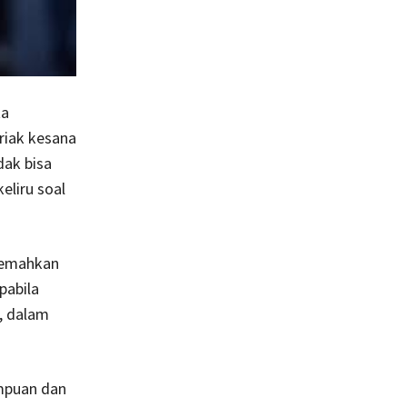
ta
riak kesana
dak bisa
eliru soal
rjemahkan
pabila
, dalam
mpuan dan