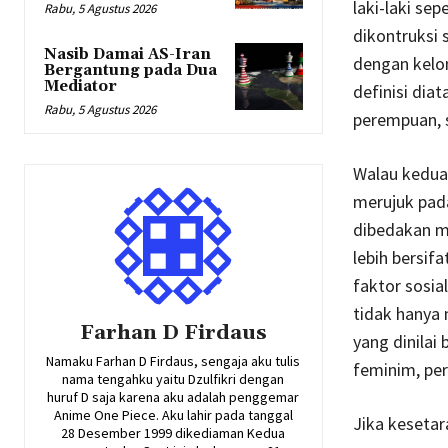
laki-laki se
Rabu, 5 Agustus 2026
dikontruksi 
Nasib Damai AS-Iran
dengan kelom
Bergantung pada Dua
Mediator
definisi dia
Rabu, 5 Agustus 2026
perempuan, 
Walau keduan
merujuk pada
dibedakan me
lebih bersif
faktor sosia
tidak hanya 
Farhan D Firdaus
yang dinilai
Namaku Farhan D Firdaus, sengaja aku tulis
feminim, pe
nama tengahku yaitu Dzulfikri dengan
huruf D saja karena aku adalah penggemar
Anime One Piece. Aku lahir pada tanggal
Jika kesetar
28 Desember 1999 dikediaman Kedua