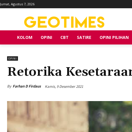
Jumat, Agustus 7, 2026
KOLOM
OPINI
CBT
SATIRE
OPINI PILIHAN
OPINI
Retorika Kesetaraa
By
Farhan D Firdaus
Kamis, 9 Desember 2021