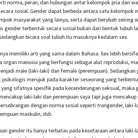
perti norma, peran, dan hubungan antar kelompok pria dan wa
secara sosial. Gender dapat berbeda antara satu kelompok 
pok masyarakat yang lainya, serta dapat berubah seiring w
tas gender terbentuk secara sosial bukan dari bentuk tubuh la
sedangkan bicara soal tubuh itu masuknya kedalam sex.
ya memiliki arti yang sama dalam Bahasa. Sex lebih bersifa
 organ manusia yang berfungsi sebagai alat reproduksi, ma
njadi male (laki-laki) dan female (perempuan). Sedangkan
at psikologis merujuk pada karakter seseorang yang terbentu
l yang sifatnya spesifik pada kecenderungan seksual, maka 
mencakup laki-laki dan perempuan saya tapi juga mencakup h
 bersebrangan dengan norma sosial seperti trangender, laki-l
rempuan maskulin, dsb.
aan gender itu hanya terbatas pada kesetaraan antara laki-l