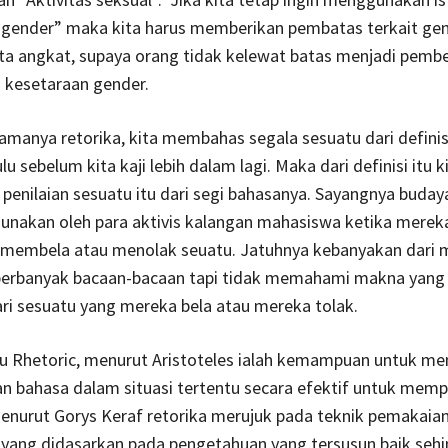
 gender” maka kita harus memberikan pembatas terkait ge
ita angkat, supaya orang tidak kelewat batas menjadi pemb
 kesetaraan gender.
namanya retorika, kita membahas segala sesuatu dari defini
lu sebelum kita kaji lebih dalam lagi. Maka dari definisi itu k
enilaian sesuatu itu dari segi bahasanya. Sayangnya budaya
igunakan oleh para aktivis kalangan mahasiswa ketika merek
membela atau menolak seuatu. Jatuhnya kebanyakan dari 
rbanyak bacaan-bacaan tapi tidak memahami makna yang 
ri sesuatu yang mereka bela atau mereka tolak.
u Rhetoric, menurut Aristoteles ialah kemampuan untuk me
 bahasa dalam situasi tertentu secara efektif untuk memp
Menurut Gorys Keraf retorika merujuk pada teknik pemakaia
 yang didasarkan pada pengetahuan yang tersusun baik seh