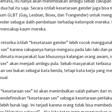
emata, itu hanya akan menimbulkan ambigu sebab cakupan
dua hal itu saja. Secara istilah kesetaraan gender juga bisa 
kaum GLBT (Gay, Lesbian, Bisex, dan Trangender) untuk men
ender sebagai dalih pembelaan terhadap kelompok mereka.
 mencakup kaum mereka.
retorika istilah “kesetaraan gender” lebih cocok menggunak
 sex” karena cakupanya hanya mengacu pada laki-laki dan 
dimata masyarakat luar khususnya kalangan orang awam, is
sex” akan menjadi ambigu pula. Sebab masyarakat terbiasa
an sex bukan sebagai kata benda, tetapi kata kerja yang m
sual.
h “kesetaraan sex” ini akan menimbulkan salah paham dari 
endefinisikan “kesetaraan sex” sebagai kesetaraan perilaku
lebih buruk lagi. Ini terjadi karena orang tidak bisa membe
n “Aktivitas seksual”. Jika kita tetap ingin menggunakan is