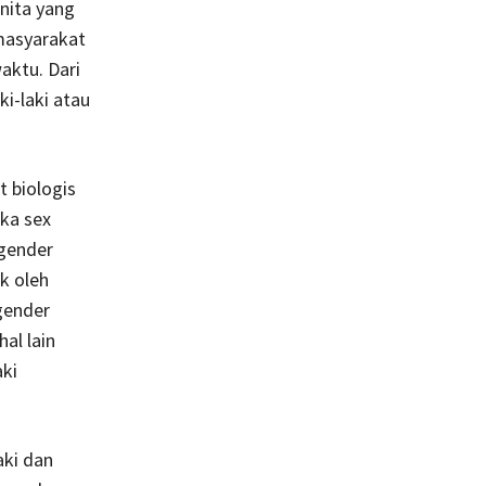
nita yang
masyarakat
aktu. Dari
ki-laki atau
t biologis
ka sex
 gender
k oleh
gender
al lain
aki
aki dan