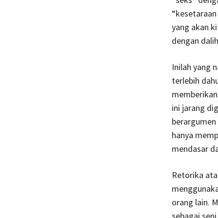
“kesetaraan
yang akan k
dengan dalih
Inilah yang 
terlebih dahu
memberikan p
ini jarang d
berargumen 
hanya mempe
mendasar da
Retorika ata
menggunakan
orang lain. 
sebagai seni