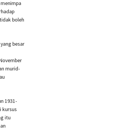
an menimpa
rhadap
tidak boleh
 yang besar
 November
n murid-
tau
un 1931-
 kursus
g itu
gan