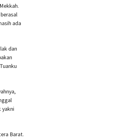
 Mekkah.
berasal
masih ada
lak dan
pakan
 Tuanku
yahnya,
nggal
 yakni
era Barat.