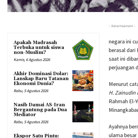
- Advertisement -
negara ini c
Apakah Madrasah
Terbuka untuk siswa
berasal dari
non-Muslim?
saat ini dib
Kamis, 6 Agustus 2026
perjuangan d
Akhir Dominasi Dolar:
Lanskap Baru Tatanan
Menurut cat
Ekonomi Dunia?
Rabu, 5 Agustus 2026
H. Zainudin
Rahmah El-Yu
Nasib Damai AS-Iran
Minangkabau.
Bergantung pada Dua
Mediator
Rabu, 5 Agustus 2026
Ayahnya ber
ulama besar
Ekspor Satu Pintu: