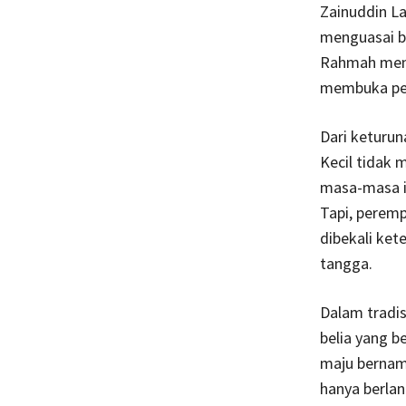
Zainuddin La
menguasai b
Rahmah meng
membuka pe
Dari keturu
Kecil tidak
masa-masa it
Tapi, perem
dibekali ket
tangga.
Dalam tradi
belia yang 
maju bernam
hanya berla