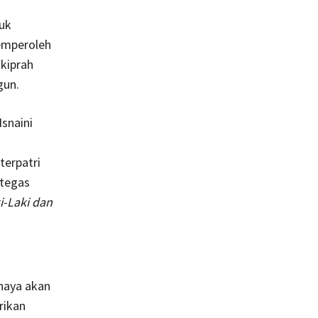
uk
emperoleh
 kiprah
gun.
snaini
erpatri
 tegas
i-Laki dan
haya akan
rikan