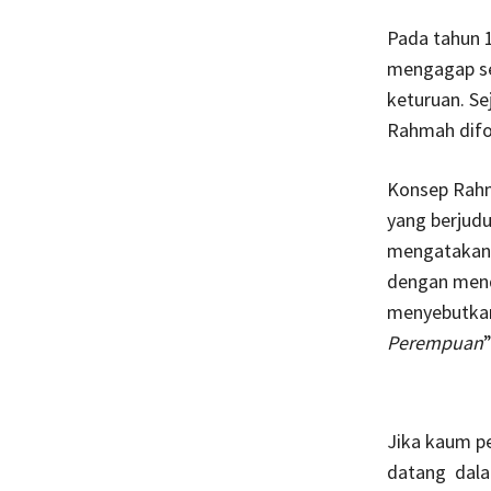
Pada tahun 
mengagap se
keturuan. Se
Rahmah difo
Konsep Rahm
yang berjud
mengatakan,
dengan mend
menyebutkan
Perempuan
”
Jika kaum p
datang dala