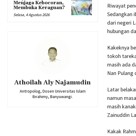
Menjaga Kebocoran,
Riwayat pend
Membuka Keraguan?
Sedangkan i
Selasa, 4 Agustus 2026
dari negeri 
hubungan da
Kakeknya ber
tokoh tarek
masih ada d
Nan Pulang d
Athoilah Aly Najamudin
Latar belak
Antropolog, Dosen Universitas Islam
Ibrahimy, Banyuwangi.
namun masa 
masih kanak
Zainuddin La
Kakak Rahma