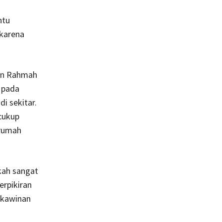
ntu
 karena
kan Rahmah
 pada
i sekitar.
cukup
 rumah
kah sangat
rpikiran
rkawinan