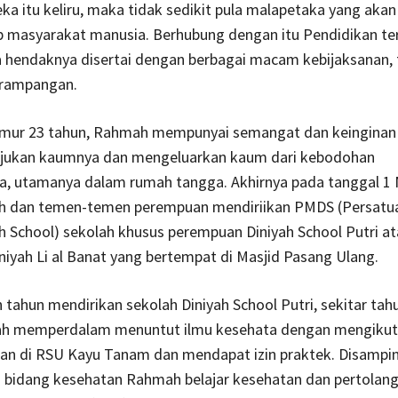
a itu keliru, maka tidak sedikit pula malapetaka yang ak
p masyarakat manusia. Berhubung dengan itu Pendidikan te
 hendaknya disertai dengan berbagai macam kebijaksanan, 
erampangan.
umur 23 tahun, Rahmah mempunyai semangat dan keinginan
ukan kaumnya dan mengeluarkan kaum dari kebodohan
a, utamanya dalam rumah tangga. Akhirnya pada tanggal 1
 dan temen-temen perempuan mendiriikan PMDS (Persatua
h School) sekolah khusus perempuan Diniyah School Putri a
iyah Li al Banat yang bertempat di Masjid Pasang Ulang.
h tahun mendirikan sekolah Diniyah School Putri, sekitar tah
h memperdalam menuntut ilmu kesehata dengan mengikuti
an di RSU Kayu Tanam dan mendapat izin praktek. Disampin
 bidang kesehatan Rahmah belajar kesehatan dan pertolan