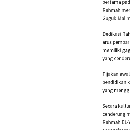
pertama pad
Rahmah memp
Guguk Malin
Dedikasi Ra
arus pembar
memiliki gag
yang cenderu
Pijakan awa
pendidikan 
yang mengga
Secara kultu
cenderung m
Rahmah EL-