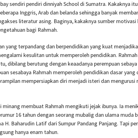
bay sendiri pendiri dinniyah School di Sumatra. Kakaknya itu
eberapa Inggris, Arab dan belanda sehingga banyak memba
akses literatur asing. Baginya, kakaknya sumber motivasi
ngetahuan bagi Rahmah.
nan yang terpandang dan berpendidikan yang kuat menjadi
 mengalami kesulitan untuk memperoleh pendidikan. Rahmah
u, dibilang berutung dengan keaadanya perempuan sebaya d
puan sesabaya Rahmah memperoleh pendidikan dasar yang 
erampilan mempersiapkan diri menjadi isteri dan mengurusi
si minang membuat Rahmah mengikuti jejak ibunya. Ia meni
berumur 16 tahun dengan seorang mubalig dan ulama muda be
a H. Baharudin Latif dari Sumpur Pandang Panjang. Tapi pe
ngsung hanya enam tahun.