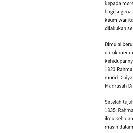
kepada merek
bagi segena
kaum wanita
dilakukan s
Dimulai ber
untuk memaj
kehidupanny
1923 Rahmah
murid Diniya
Madrasah Din
Setelah tuju
1935. Rahma
ilmu kebidan
masih dalam