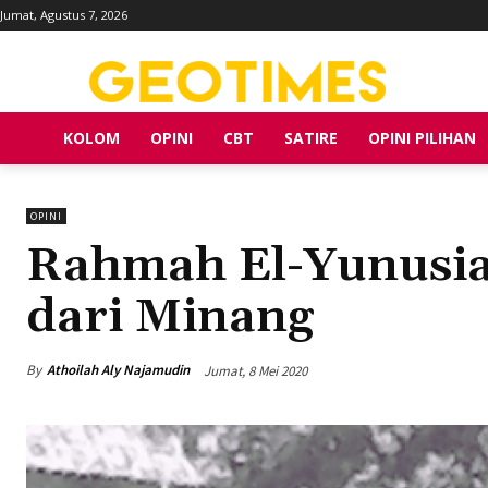
Jumat, Agustus 7, 2026
KOLOM
OPINI
CBT
SATIRE
OPINI PILIHAN
OPINI
Rahmah El-Yunusia
dari Minang
By
Athoilah Aly Najamudin
Jumat, 8 Mei 2020