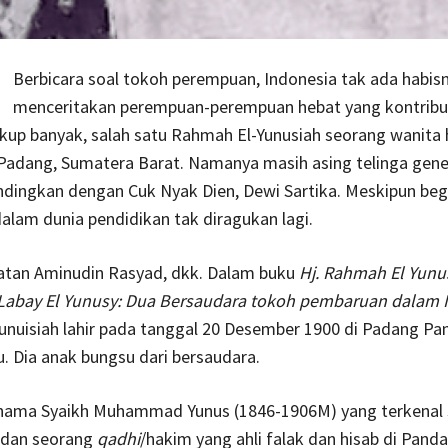
Berbicara soal tokoh perempuan, Indonesia tak ada habis
menceritakan perempuan-perempuan hebat yang kontribu
ukup banyak, salah satu Rahmah El-Yunusiah seorang wanita
 Padang, Sumatera Barat. Namanya masih asing telinga gen
andingkan dengan Cuk Nyak Dien, Dewi Sartika. Meskipun beg
alam dunia pendidikan tak diragukan lagi.
atan Aminudin Rasyad, dkk. Dalam buku
Hj. Rahmah El Yunu
 Labay El Yunusy: Dua Bersaudara tokoh pembaruan dalam 
nuisiah lahir pada tanggal 20 Desember 1900 di Padang Pa
 Dia anak bungsu dari bersaudara.
nama Syaikh Muhammad Yunus (1846-1906M) yang terkenal 
 dan seorang
qadhi
/hakim yang ahli falak dan hisab di Pandai