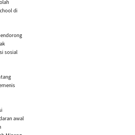
olah
chool di
endorong
ak
i sosial
ntang
femenis
i
daran awal
n