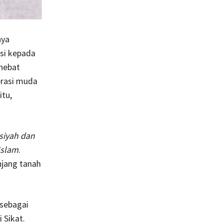
nya
si kepada
 hebat
erasi muda
itu,
siyah dan
Islam
.
njang tanah
sebagai
 Sikat.