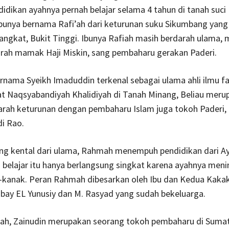
idikan ayahnya pernah belajar selama 4 tahun di tanah suci
bunya bernama Rafi’ah dari keturunan suku Sikumbang yang 
Langkat, Bukit Tinggi. Ibunya Rafiah masih berdarah ulama, 
rah mamak Haji Miskin, sang pembaharu gerakan Paderi.
nama Syeikh Imaduddin terkenal sebagai ulama ahli ilmu fa
at Naqsyabandiyah Khalidiyah di Tanah Minang, Beliau meru
arah keturunan dengan pembaharu Islam juga tokoh Paderi,
i Rao.
ang kental dari ulama, Rahmah menempuh pendidikan dari A
belajar itu hanya berlangsung singkat karena ayahnya meni
-kanak. Peran Rahmah dibesarkan oleh Ibu dan Kedua Kakak
bay EL Yunusiy dan M. Rasyad yang sudah bekeluarga.
h, Zainudin merupakan seorang tokoh pembaharu di Sumat