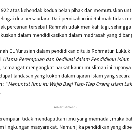
1922 atas kehendak kedua belah pihak dan memutuskan unt
bagai dua bersaudara. Dari pernikahan ini Rahmah tidak m
jak percarian tersebut Rahmah tidak menikah lagi, sehingga
kuskan dalam mendidikasikan dalam madrasah yang diban
ah EL Yunusiah dalam pendidikan ditulis Rohmatun Lukluk I
ul
Ulama Perempuan dan Dedikasi dalam Pendidikan Islam
 semangat mengangkat harkat kaum muslimah ini rupanya t
apat landasan yang kokoh dalam ajaran Islam yang secara
 : “
Menuntut Ilmu itu Wajib Bagi Tiap-Tiap Orang Islam Lak
.
- Advertisement -
erempuan tidak mendapatkan ilmu yang memadai, maka ba
m lingkungan masyarakat. Namun jika pendidikan yang dibe