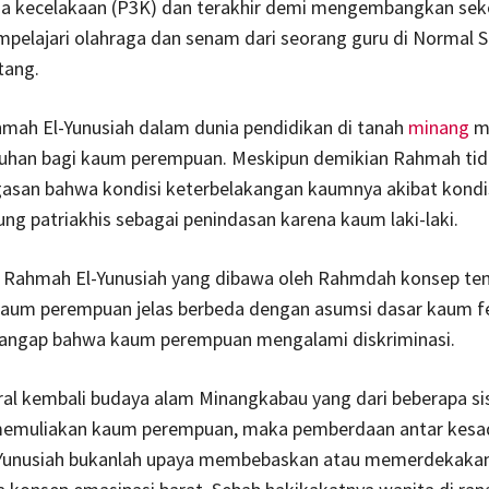
a kecelakaan (P3K) dan terakhir demi mengembangkan sek
elajari olahraga dan senam dari seorang guru di Normal S
tang.
hmah El-Yunusiah dalam dunia pendidikan di tanah
minang
m
uhan bagi kaum perempuan. Meskipun demikian Rahmah tid
asan bahwa kondisi keterbelakangan kaumnya akibat kondis
ng patriakhis sebagai penindasan karena kaum laki-laki.
l Rahmah El-Yunusiah yang dibawa oleh Rahmdah konsep te
kaum perempuan jelas berbeda dengan asumsi dasar kaum 
ngap bahwa kaum perempuan mengalami diskriminasi.
ral kembali budaya alam Minangkabau yang dari beberapa sis
emuliakan kaum perempuan, maka pemberdaan antar kesa
Yunusiah bukanlah upaya membebaskan atau memerdekaka