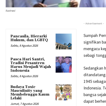
Ilustrasi
- Advertisement -
Sumpah Pem
Pancasila, Hierarki
Hukum, dan LGBTQ
signifikan 
Sabtu, 8 Agustus 2026
mengacu kep
sebagi tong
Pasca Hari Santri,
Tradisi Pesantren
Harus Menjadi Wajah
Sedangkan h
Indonesia
ditandatanga
Sabtu, 8 Agustus 2026
1945 sebaga
Budaya Toxic
Indonesia. T
Masculinity yang
bangsa sejak
Membelenggu Kaum
Lelaki
dapat berhen
Jumat, 7 Agustus 2026