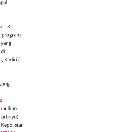
mpul
al 13
a program
 yang
 di
 Kediri (
 yang
s
imbulkan
Lirboyo)
 Kepolisian