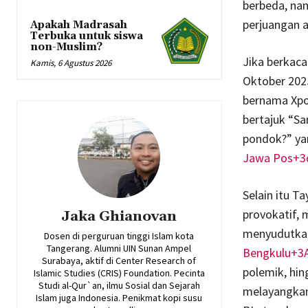
berbeda, nam
perjuangan 
Apakah Madrasah
Terbuka untuk siswa
non-Muslim?
Jika berkaca
Kamis, 6 Agustus 2026
Oktober 2025
bernama Xpo
bertajuk “Sa
pondok?” yan
Jawa Pos+3d
Selain itu T
provokatif, 
Jaka Ghianovan
menyudutkan 
Dosen di perguruan tinggi Islam kota
Tangerang. Alumni UIN Sunan Ampel
Bengkulu+3
Surabaya, aktif di Center Research of
polemik, hi
Islamic Studies (CRIS) Foundation. Pecinta
Studi al-Qur`an, ilmu Sosial dan Sejarah
melayangkan 
Islam juga Indonesia. Penikmat kopi susu