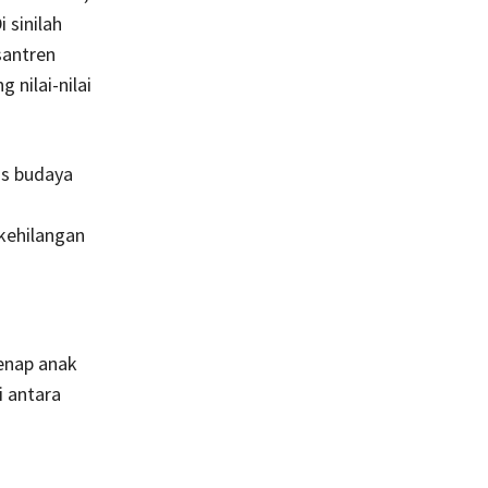
 sinilah
santren
 nilai-nilai
us budaya
 kehilangan
enap anak
i antara