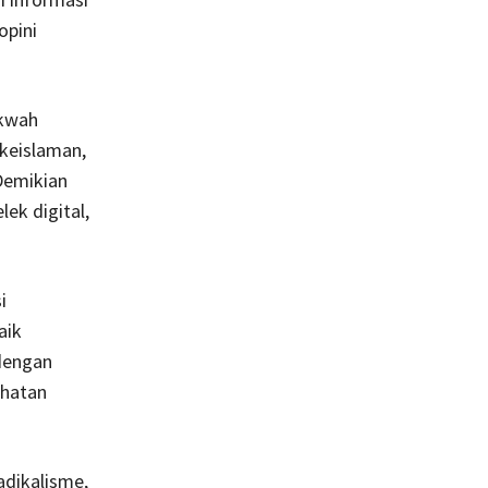
opini
akwah
keislaman,
Demikian
ek digital,
i
aik
 dengan
ahatan
adikalisme,