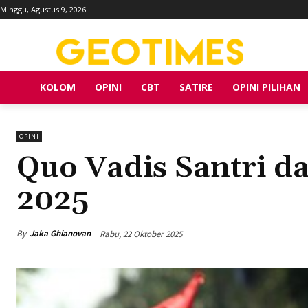
Minggu, Agustus 9, 2026
KOLOM
OPINI
CBT
SATIRE
OPINI PILIHAN
OPINI
Quo Vadis Santri d
2025
By
Jaka Ghianovan
Rabu, 22 Oktober 2025