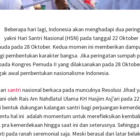
Beberapa hari lagi, Indonesia akan menghadapi dua perin
yakni Hari Santri Nasional (HSN) pada tanggal 22 Oktober
uda pada 28 Oktober. Kedua momen ini memberikan damp
bagi pembentukan karakter bangsa. Jika peringatan sumpah
ada Kongres Pemuda II yang dilaksanakan pada 28 Oktobe
gak awal pembentukan nasionalisme Indonesia.
ari
santri
nasional berkaca pada munculnya Resolusi Jihad 
ni oleh Rais Am Nahdlatul Ulama KH Hasjim Asj’ari pada 2
i bentuk dukungan kalangan santri bagi perjuangan kemerd
entu hal ini adalah momentum untuk merefleksikan kembali
 pra kemerdekaan hingga saat ini dan seterusnya. Sehingga
ti pada ranah seremonial saja. Meski berasal dari latar bel