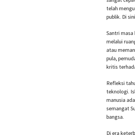
telah mengub
publik. Di si
Santri masa 
melalui ruan
atau memanf
pula, pemuda
kritis terha
Refleksi tahu
teknologi. I
manusia adal
semangat Su
bangsa.
Di era keter