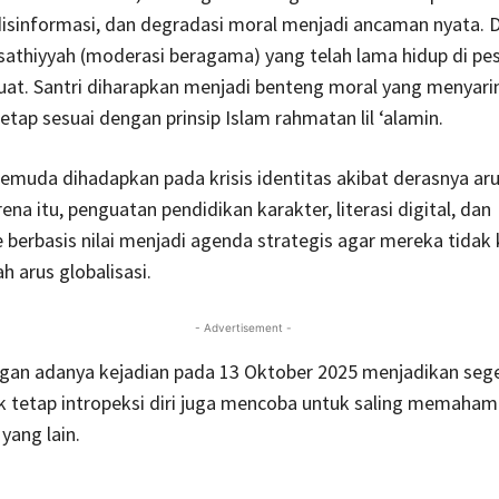
 disinformasi, dan degradasi moral menjadi ancaman nyata. Di
wasathiyyah (moderasi beragama) yang telah lama hidup di pe
uat. Santri diharapkan menjadi benteng moral yang menyaring
tetap sesuai dengan prinsip Islam rahmatan lil ‘alamin.
muda dihadapkan pada krisis identitas akibat derasnya ar
rena itu, penguatan pendidikan karakter, literasi digital, dan
 berbasis nilai menjadi agenda strategis agar mereka tidak
h arus globalisasi.
- Advertisement -
an adanya kejadian pada 13 Oktober 2025 menjadikan seg
 tetap intropeksi diri juga mencoba untuk saling memaham
yang lain.