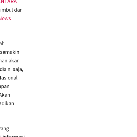
ANTARA
timbul dan
 News
ah
 semakin
man akan
sini saja,
Nasional
apan
 Akan
adikan
yang
i informasi