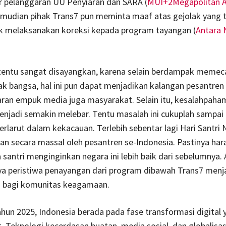
r pelanggaran UU Penyiaran dan SARA (
MUI+2Megapolitan 
emudian pihak Trans7 pun meminta maaf atas gejolak yang 
uk melaksanakan koreksi kepada program tayangan (
Antara
i tentu sangat disayangkan, karena selain berdampak memec
k bangsa, hal ini pun dapat menjadikan kalangan pesantren
aran empuk media juga masyarakat. Selain itu, kesalahpaha
njadi semakin melebar. Tentu masalah ini cukuplah sampai di
berlarut dalam kekacauan. Terlebih sebentar lagi Hari Santri 
an secara massal oleh pesantren se-Indonesia. Pastinya har
santri menginginkan negara ini lebih baik dari sebelumnya.
nya peristiwa penayangan dari program dibawah Trans7 menj
” bagi komunitas keagamaan.
un 2025, Indonesia berada pada fase transformasi digital 
. Teknologi kecerdasan buatan, media sosial, dan globalisas