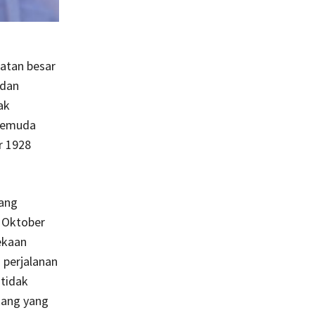
gatan besar
 dan
ak
 pemuda
r 1928
yang
2 Oktober
ekaan
 perjalanan
 tidak
akang yang