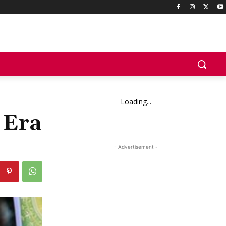
Loading...
 Era
- Advertisement -