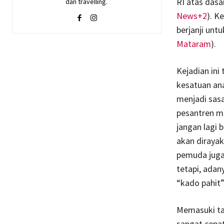
RI atas dasa
dan travelling.
News+2
). K
berjanji unt
Mataram
).
Kejadian in
kesatuan ana
menjadi sas
pesantren me
jangan lagi 
akan dirayak
pemuda juga 
tetapi, ada
“kado pahit
Memasuki tah
sangat cepat