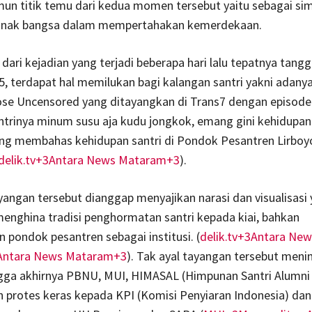
un titik temu dari kedua momen tersebut yaitu sebagai si
anak bangsa dalam mempertahakan kemerdekaan.
 dari kejadian yang terjadi beberapa hari lalu tepatnya tangg
, terdapat hal memilukan bagi kalangan santri yakni adany
se Uncensored yang ditayangkan di Trans7 dengan episode
ntrinya minum susu aja kudu jongkok, emang gini kehidupan
g membahas kehidupan santri di Pondok Pesantren Lirboyo,
elik.tv+3Antara News Mataram+3
).
ayangan tersebut dianggap menyajikan narasi dan visualisasi
menghina tradisi penghormatan santri kepada kiai, bahkan
pondok pesantren sebagai institusi. (
delik.tv+3Antara New
Antara News Mataram+3
). Tak ayal tayangan tersebut men
ngga akhirnya PBNU, MUI, HIMASAL (Himpunan Santri Alumni 
protes keras kepada KPI (Komisi Penyiaran Indonesia) dan