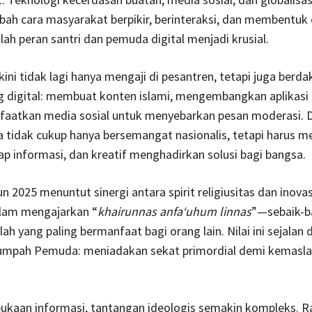
ah cara masyarakat berpikir, berinteraksi, dan membentuk 
nilah peran santri dan pemuda digital menjadi krusial.
kini tidak lagi hanya mengaji di pesantren, tetapi juga berd
g digital: membuat konten islami, mengembangkan aplikasi 
aatkan media sosial untuk menyebarkan pesan moderasi. 
 tidak cukup hanya bersemangat nasionalis, tetapi harus mel
dap informasi, dan kreatif menghadirkan solusi bagi bangsa.
n 2025 menuntut sinergi antara spirit religiusitas dan inovas
slam mengajarkan “
khairunnas anfa‘uhum linnas
”—sebaik-b
ah yang paling bermanfaat bagi orang lain. Nilai ini sejalan
mpah Pemuda: meniadakan sekat primordial demi kemasl
bukaan informasi, tantangan ideologis semakin kompleks. R