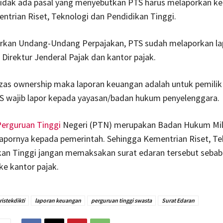
 tidak ada pasal yang menyebutkan PTS harus melaporkan k
trian Riset, Teknologi dan Pendidikan Tinggi.
arkan Undang-Undang Perpajakan, PTS sudah melaporkan la
Direktur Jenderal Pajak dan kantor pajak.
azas ownership maka laporan keuangan adalah untuk pemili
S wajib lapor kepada yayasan/badan hukum penyelenggara.
erguruan Tinggi
Negeri (PTN) merupakan Badan Hukum Mil
lapornya kepada pemerintah. Sehingga Kementrian Riset, Te
kan Tinggi jangan memaksakan surat edaran tersebut seba
e kantor pajak.
istekdikti
laporan keuangan
perguruan tinggi swasta
Surat Edaran