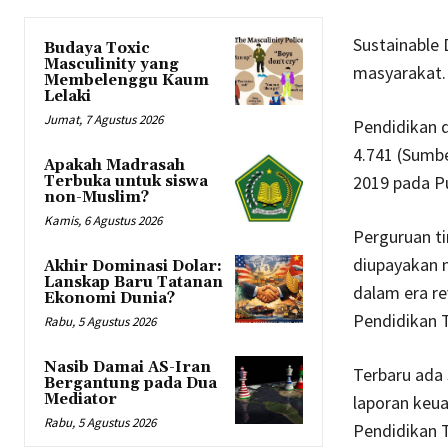
Sustainable
Budaya Toxic
Masculinity yang
masyarakat.
Membelenggu Kaum
Lelaki
Jumat, 7 Agustus 2026
Pendidikan d
4.741 (Sumbe
Apakah Madrasah
2019 pada Pu
Terbuka untuk siswa
non-Muslim?
Kamis, 6 Agustus 2026
Perguruan ti
diupayakan m
Akhir Dominasi Dolar:
Lanskap Baru Tatanan
dalam era re
Ekonomi Dunia?
Pendidikan T
Rabu, 5 Agustus 2026
Nasib Damai AS-Iran
Terbaru ada
Bergantung pada Dua
Mediator
laporan keua
Rabu, 5 Agustus 2026
Pendidikan T