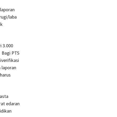
 laporan
rugi/laba
uk
i 3.000
. Bagi PTS
verifikasi
 laporan
 harus
wasta
rat edaran
idikan