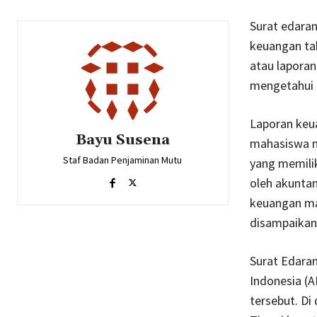
Surat edaran
keuangan tah
atau laporan
mengetahui 
Laporan keua
Bayu Susena
mahasiswa ma
Staf Badan Penjaminan Mutu
yang memilik
oleh akuntan
keuangan mak
disampaikan
Surat Edaran
Indonesia (A
tersebut. D