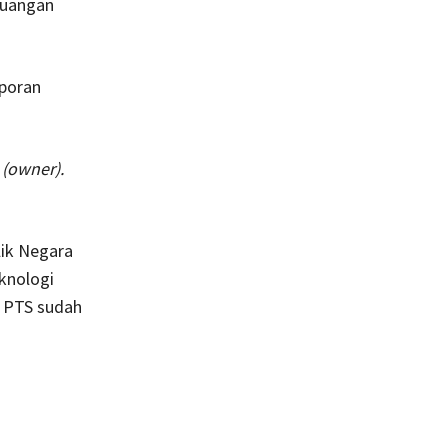
euangan
poran
k
(owner).
ik Negara
knologi
b PTS sudah