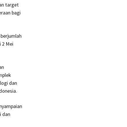
an target
eraan bagi
 berjumlah
 2 Mei
an
mplek
ologi dan
donesia.
enyampaian
i dan