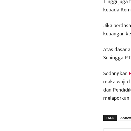
Tinggi juga
kepada Kemen
Jika berdas
keuangan ke 
Atas dasar 
Sehingga PT
Sedangkan
P
maka wajib 
dan Pendidi
melaporkan k
TAGS
Kemenr