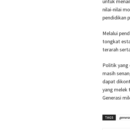
untuk menaik
nilai-nilai 
pendidikan p
Melalui pend
tongkat estaf
terarah sert
Politik yang
masih senan
dapat dikont
yang melek t
Generasi mil
TAGS
generas