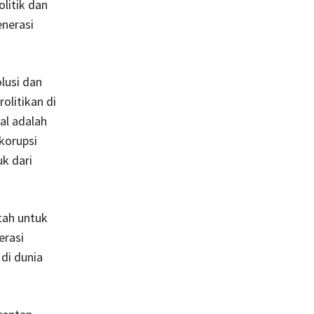
litik dan
enerasi
lusi dan
olitikan di
al adalah
korupsi
k dari
tah untuk
erasi
 di dunia