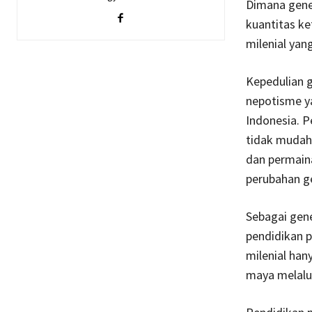
Dimana gener
kuantitas ke
milenial yan
Kepedulian g
nepotisme ya
Indonesia. P
tidak mudah 
dan permaina
perubahan ge
Sebagai gen
pendidikan p
milenial han
maya melalui