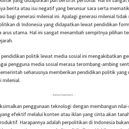
olitik yang didapatkan pun bersifat personal. Hal ini sangat
a berita atau isu negatif yang berunsur sara serta mematika
si bagi generasi milenial ini. Apalagi generasi milenial tida
olitikan di Indonesia yang didapatkan lewat pendidikan form
 arus utama. Hal ini sangat menambah sempitnya pilihan t
jarah.
pendidikan politik lewat media sosial ini mengakibatkan ge
bagai pengguna media sosial merasa terombang-ambing sen
 Pemerintah seharusnya memberikan pendidikan politik yan
 milenial.
- Advertisement -
ksimalkan penggunaan teknologi dengan membangun nilai-n
ang efektif melalui konten atau iklan yang cinta akan tanah
roduktif. Harapannya adalah perpolitikan di Indonesia buka