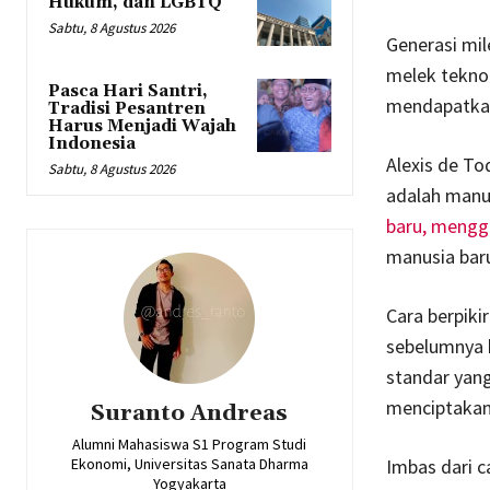
Hukum, dan LGBTQ
Sabtu, 8 Agustus 2026
Generasi mil
melek teknol
Pasca Hari Santri,
mendapatkan
Tradisi Pesantren
Harus Menjadi Wajah
Indonesia
Alexis de To
Sabtu, 8 Agustus 2026
adalah manu
baru, meng
manusia bar
Cara berpiki
sebelumnya h
standar yang
menciptakan 
Suranto Andreas
Alumni Mahasiswa S1 Program Studi
Imbas dari c
Ekonomi, Universitas Sanata Dharma
Yogyakarta