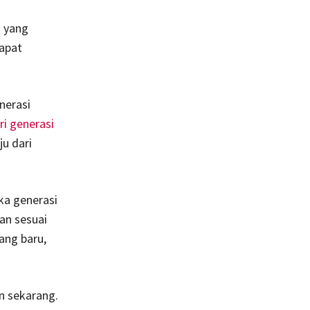
i yang
dapat
nerasi
ri generasi
u dari
ka generasi
an sesuai
ang baru,
an sekarang.