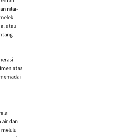
 rentan
n nilai-
k melek
al atau
entang
nerasi
timen atas
g memadai
ilai
 air dan
n melulu