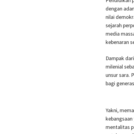
Pendidikan p
dengan adany
nilai demokra
sejarah perp
media massa
kebenaran se
Dampak dari 
milenial se
unsur sara.
bagi generasi
Yakni, mema
kebangsaan y
mentalitas p