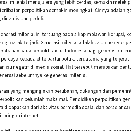
asi milenial menuju era yang lebih cerdas, semakin melek po
terlibatan perpolitikan semakin meningkat. Cirinya adalah g
g dinamis dan peduli.
enerasi milenial ini tertuang pada sikap melawan korupsi, ko
ng marak terjadi. Generasi milenial adalah calon penerus per
erubahan pada perpolitikan di Indonesia bagi generasi mileni
percaya kepada elite partai poltik, teruatama yang terjerat 
n isu negatif di media sosial. Hal tersebut merupakan bentu
nerasi sebelumnya ke generasi milenial.
erasi yang menginginkan perubahan, dukungan dari pemerin
erpolitikan belumlah maksimal. Pendidikan perpolitikan gen
ya didapatkan dari aktivitas bermedia sosial dan berselancar
 jaringan internet.