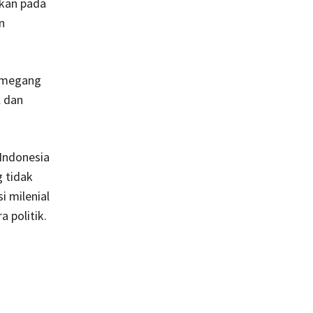
nkan pada
n
memegang
l dan
 Indonesia
 tidak
i milenial
 politik.