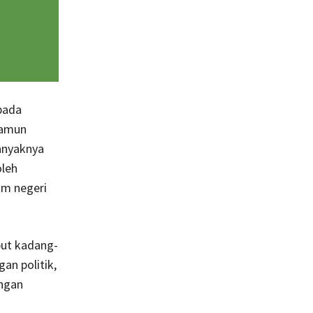
 pada
Namun
banyaknya
oleh
lam negeri
but kadang-
an politik,
angan