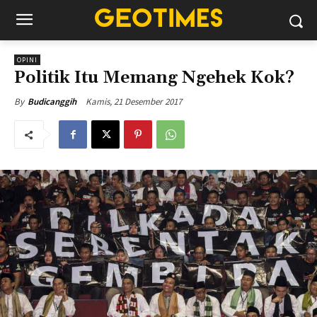
OPINI
Politik Itu Memang Ngehek Kok?
Kamis, 21 Desember 2017
By
Budicanggih