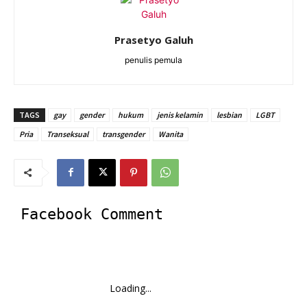
Prasetyo Galuh
penulis pemula
TAGS
gay
gender
hukum
jenis kelamin
lesbian
LGBT
Pria
Transeksual
transgender
Wanita
Facebook Comment
Loading...