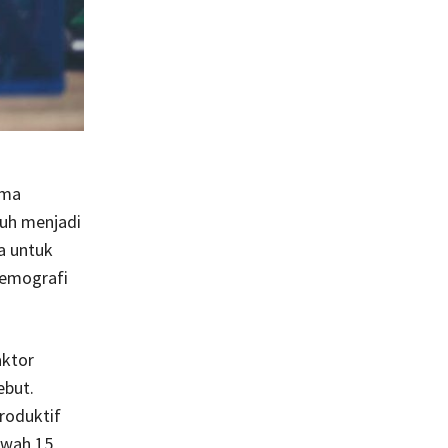
ama
buh menjadi
a untuk
demografi
aktor
ebut.
roduktif
awah 15