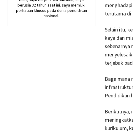
menghadapi k
berusia 32 tahun saat ini. saya memiliki
perhatian khusus pada dunia pendidikan
terutama di
nasional.
Selain itu, 
kaya dan mi
sebenarnya m
menyelesaika
terjebak pada
Bagaimana mu
infrastrukt
Pendidikan h
Berikutnya, 
meningkatkan
kurikulum, k