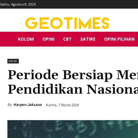
Sabtu, Agustus 8, 2026
KOLOM
OPINI
CBT
SATIRE
OPINI PILIHAN
OPINI
Periode Bersiap Me
Pendidikan Nasiona
By
Harpen Jaksana
Kamis, 7 Maret 2024