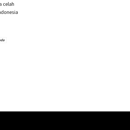
a celah
ndonesia
uda