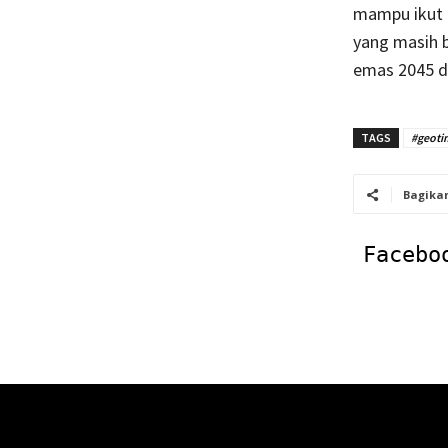
mampu ikut 
yang masih 
emas 2045 d
TAGS
#geoti
Bagika
Facebo