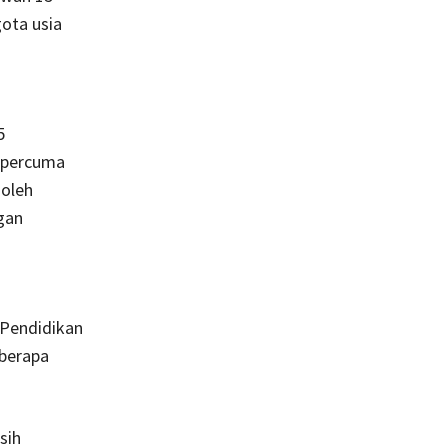
gota usia
5
 percuma
 oleh
gan
 Pendidikan
eberapa
sih