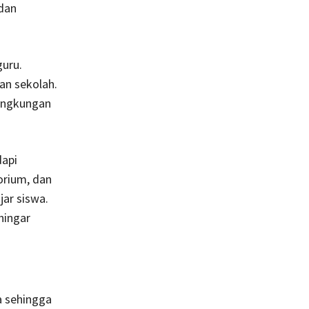
dan
guru.
an sekolah.
lingkungan
dapi
orium, dan
ar siswa.
hingar
 sehingga