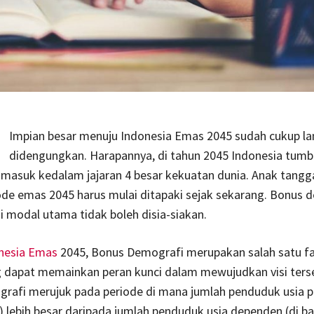
Impian besar menuju Indonesia Emas 2045 sudah cukup l
didengungkan. Harapannya, di tahun 2045 Indonesia tum
 masuk kedalam jajaran 4 besar kekuatan dunia. Anak tangg
de emas 2045 harus mulai ditapaki sejak sekarang. Bonus 
 modal utama tidak boleh disia-siakan.
nesia Emas
2045, Bonus Demografi merupakan salah satu f
g dapat memainkan peran kunci dalam mewujudkan visi ters
rafi merujuk pada periode di mana jumlah penduduk usia p
) lebih besar daripada jumlah penduduk usia dependen (di b