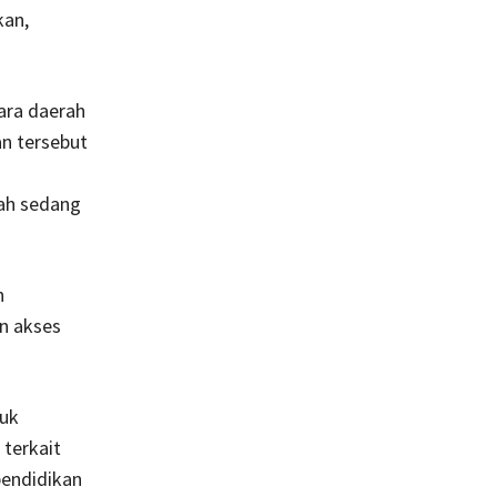
kan,
ara daerah
n tersebut
lah sedang
n
n akses
tuk
 terkait
pendidikan