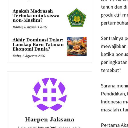
tahun dan di
Apakah Madrasah
produktif me
Terbuka untuk siswa
non-Muslim?
pertumbuhan 
Kamis, 6 Agustus 2026
Sentralnya 
Akhir Dominasi Dolar:
Lanskap Baru Tatanan
mewajibkan 
Ekonomi Dunia?
ketika bonus
Rabu, 5 Agustus 2026
peningkatan
tersebut?
Sarana menin
Pendidikan, 
Indonesia m
masalah utam
Harpen Jaksana
Pertama Akse
Halo, saya Harpen Dwi Jaksana, saya