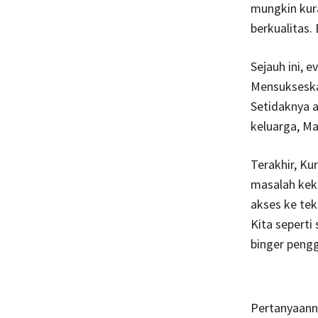
mungkin kur
berkualitas.
Sejauh ini, 
Mensukseskan
Setidaknya a
keluarga, Ma
Terakhir, K
masalah keku
akses ke te
Kita seperti
binger peng
Pertanyaann