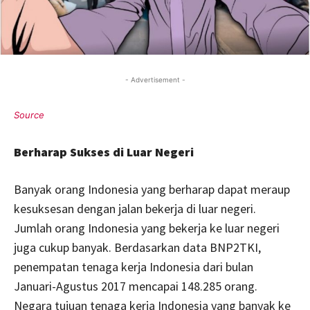
- Advertisement -
Berharap Sukses di Luar Negeri
Banyak orang Indonesia yang berharap dapat meraup
kesuksesan dengan jalan bekerja di luar negeri.
Jumlah orang Indonesia yang bekerja ke luar negeri
juga cukup banyak. Berdasarkan data BNP2TKI,
penempatan tenaga kerja Indonesia dari bulan
Januari-Agustus 2017 mencapai 148.285 orang.
Negara tujuan tenaga kerja Indonesia yang banyak ke