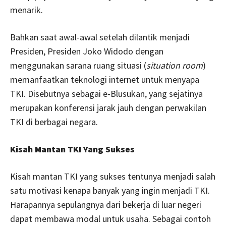
menarik.
Bahkan saat awal-awal setelah dilantik menjadi
Presiden, Presiden Joko Widodo dengan
menggunakan sarana ruang situasi (
situation room
)
memanfaatkan teknologi internet untuk menyapa
TKI. Disebutnya sebagai e-Blusukan, yang sejatinya
merupakan konferensi jarak jauh dengan perwakilan
TKI di berbagai negara.
Kisah Mantan TKI Yang Sukses
Kisah mantan TKI yang sukses tentunya menjadi salah
satu motivasi kenapa banyak yang ingin menjadi TKI.
Harapannya sepulangnya dari bekerja di luar negeri
dapat membawa modal untuk usaha. Sebagai contoh