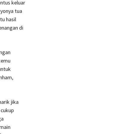
ntus keluar
Nyonya tua
tu hasil
enangan di
engan
rtemu
untuk
enham,
arik jika
 cukup
ga
rmain