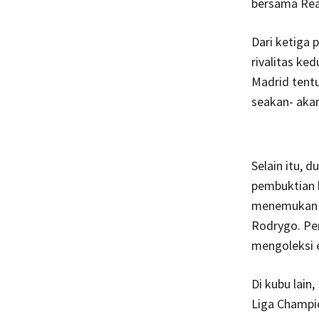
bersama Real
Dari ketiga 
rivalitas ke
Madrid tentu
seakan- akan
Selain itu,
pembuktian 
menemukan p
Rodrygo. Pe
mengoleksi 
Di kubu lain
Liga Champi