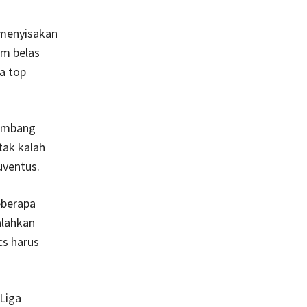
 menyisakan
am belas
a top
yumbang
tak kalah
uventus.
eberapa
alahkan
cs harus
 Liga