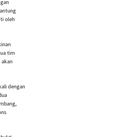
ngan
gantung
ti oleh
kinan
dua tim
i akan
kali dengan
dua
imbang,
ons