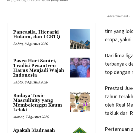
- Advertisement -
tim yang lol
Pancasila, Hierarki
Hukum, dan LGBTQ
eropa, yakni
Sabtu, 8 Agustus 2026
Dari lima li
Pasca Hari Santri,
terbanyak d
Tradisi Pesantren
Harus Menjadi Wajah
top dengan 
Indonesia
Sabtu, 8 Agustus 2026
Prestasi Juv
tahun terakh
Budaya Toxic
Masculinity yang
oleh Real Mad
Membelenggu Kaum
Lelaki
takluk dari 
Jumat, 7 Agustus 2026
Pertemuan 
Apakah Madrasah