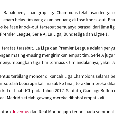
Babak penyisihan grup Liga Champions telah usai dengan
enam belas tim yang akan berjuang di fase knock-out. En
os ke fase knock-out tersebut semuanya berasal dari lima lig
 Premier League, Serie A, La Liga, Bundesliga dan Ligue 1.
ga teratas tersebut, La Liga dan Premier League adalah pen
engan masing-masing mengirimkan empat tim. Serie A juga 
menyumbangkan tiga tim termasuk tim andalannya, yakni J
entus terbilang moncer di kancah Liga Champions selama b
ir setelah beberapa kali masuk ke final, terakhir mereka dik
rid di final UCL pada tahun 2017. Saat itu, Gianluigi Buffon 
Real Madrid setelah gawang mereka dibobol empat kali.
antara
Juventus
dan Real Madrid juga terjadi pada semifinal