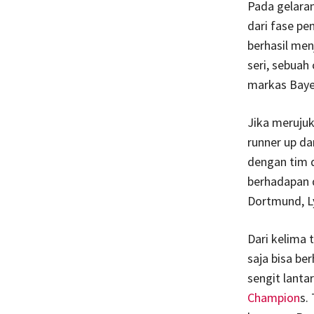
Pada gelaran
dari fase pe
berhasil men
seri, sebua
markas Baye
Jika merujuk
runner up da
dengan tim d
berhadapan d
Dortmund, L
Dari kelima 
saja bisa be
sengit lanta
Champion
s.