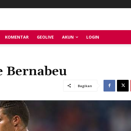
KOMENTAR
GEOLIVE
AKUN
LOGIN
e Bernabeu
Bagikan