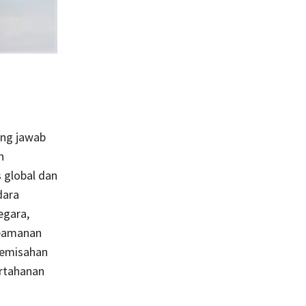
ung jawab
n
 global dan
dara
egara,
keamanan
pemisahan
ertahanan