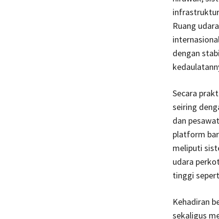
infrastruktu
Ruang udara
internasiona
dengan stab
kedaulatann
Secara prakt
seiring den
dan pesawat 
platform bar
meliputi sis
udara perko
tinggi sepert
Kehadiran b
sekaligus m