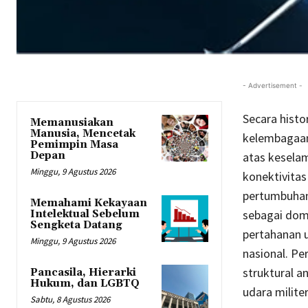
- Advertisement -
Secara histo
Memanusiakan
Manusia, Mencetak
kelembagaan 
Pemimpin Masa
Depan
atas keselam
Minggu, 9 Agustus 2026
konektivitas
pertumbuhan 
Memahami Kekayaan
sebagai doma
Intelektual Sebelum
Sengketa Datang
pertahanan 
Minggu, 9 Agustus 2026
nasional. P
struktural a
Pancasila, Hierarki
Hukum, dan LGBTQ
udara militer
Sabtu, 8 Agustus 2026