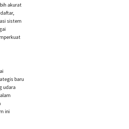
ih akurat
daftar,
asi sistem
gai
emperkuat
ai
ategis baru
g udara
dalam
m
m ini