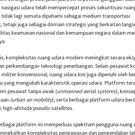
r navigasi udara telah mempercepat proses sekuritisasi ruan
 tidak lagi semata dipahami sebagai medium transportasi
l, tetapi juga sebagai domain strategis yang berkaitan lang
ilitas keamanan nasional dan kemampuan negara dalam me
ya.
is, kompleksitas ruang udara modern meningkat secara eks
gan perkembangan teknologi penerbangan. Selain pesawat k
militer konvensional, ruang udara kini juga dipenuhi oleh be
u yang mengubah karakteristik operasi udara. Platform ter
tem pesawat tanpa awak (
unmanned aerial systems
), konse
taan
(urban air mobility
), serta berbagai platform udara ber
i high-altitude pseudo-satellites.
erbagai platform ini memperluas spektrum pengguna ruang 
eningkatkan kompleksitas pengawasan dan pengendalian lalu