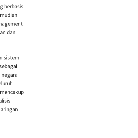
g berbasis
emudian
anagement
man dan
an sistem
sebagai
 negara
luruh
s mencakup
lisis
jaringan