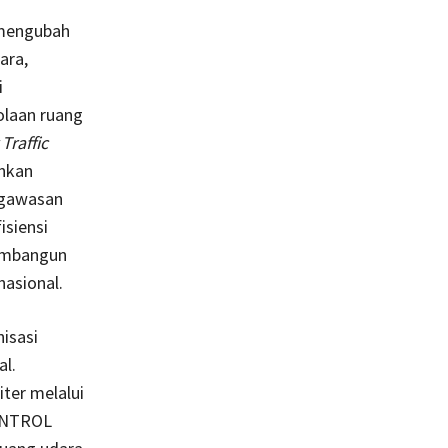
 mengubah
ara,
i
olaan ruang
 Traffic
nkan
engawasan
isiensi
membangun
nasional.
isasi
al.
ter melalui
CONTROL