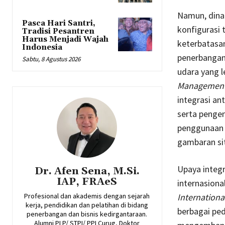
Namun, dina
Pasca Hari Santri,
konfigurasi 
Tradisi Pesantren
Harus Menjadi Wajah
keterbatasan
Indonesia
penerbangan
Sabtu, 8 Agustus 2026
udara yang l
Managemen
integrasi an
serta pengen
penggunaan 
gambaran sit
Upaya integr
Dr. Afen Sena, M.Si.
IAP, FRAeS
internasiona
Profesional dan akademis dengan sejarah
International
kerja, pendidikan dan pelatihan di bidang
berbagai pe
penerbangan dan bisnis kedirgantaraan.
Alumni PLP/ STPI/ PPI Curug, Doktor