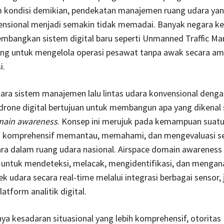
m kondisi demikian, pendekatan manajemen ruang udara yan
ensional menjadi semakin tidak memadai. Banyak negara k
mbangkan sistem digital baru seperti Unmanned Traffic M
ang untuk mengelola operasi pesawat tanpa awak secara a
i.
tara sistem manajemen lalu lintas udara konvensional deng
rone digital bertujuan untuk membangun apa yang dikenal 
main awareness
. Konsep ini merujuk pada kemampuan suatu
a komprehensif memantau, memahami, dan mengevaluasi se
dara dalam ruang udara nasional. Airspace domain awarenes
ntuk mendeteksi, melacak, mengidentifikasi, dan mengana
ek udara secara real-time melalui integrasi berbagai sensor, 
latform analitik digital.
a kesadaran situasional yang lebih komprehensif, otoritas