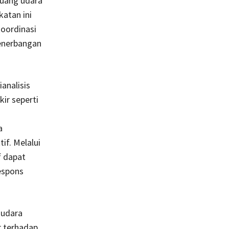
uang udara
atan ini
oordinasi
penerbangan
analisis
ir seperti
a
f. Melalui
f dapat
espons
 udara
r terhadap