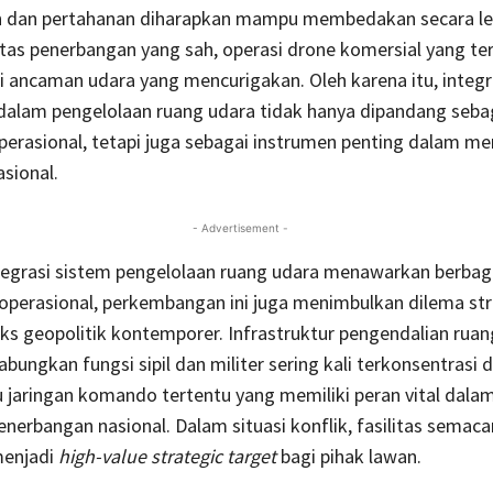
 dan pertahanan diharapkan mampu membedakan secara leb
itas penerbangan yang sah, operasi drone komersial yang ter
i ancaman udara yang mencurigakan. Oleh karena itu, integr
r dalam pengelolaan ruang udara tidak hanya dipandang seba
perasional, tetapi juga sebagai instrumen penting dalam m
sional.
- Advertisement -
tegrasi sistem pengelolaan ruang udara menawarkan berbag
perasional, perkembangan ini juga menimbulkan dilema str
s geopolitik kontemporer. Infrastruktur pengendalian ruan
ungkan fungsi sipil dan militer sering kali terkonsentrasi 
au jaringan komando tertentu yang memiliki peran vital dala
enerbangan nasional. Dalam situasi konflik, fasilitas semaca
menjadi
high-value strategic target
bagi pihak lawan.