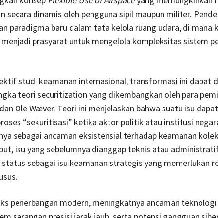
gkan konsep
Flexible Use of Airspace
yang memungkinkan r
 secara dinamis oleh pengguna sipil maupun militer. Pendek
n paradigma baru dalam tata kelola ruang udara, di mana k
r menjadi prasyarat untuk mengelola kompleksitas sistem 
ktif studi keamanan internasional, transformasi ini dapat di
ngka teori securitization yang dikembangkan oleh para pemik
dan Ole Wæver. Teori ini menjelaskan bahwa suatu isu dapat
oses “sekuritisasi” ketika aktor politik atau institusi negar
ya sebagai ancaman eksistensial terhadap keamanan kolekti
but, isu yang sebelumnya dianggap teknis atau administrati
status sebagai isu keamanan strategis yang memerlukan r
usus.
ks penerbangan modern, meningkatnya ancaman teknologi
tem serangan presisi jarak jauh, serta potensi gangguan sibe