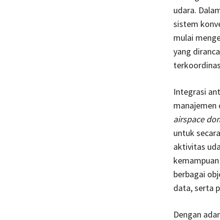
udara. Dala
sistem konv
mulai menge
yang diranc
terkoordinas
Integrasi an
manajemen d
airspace do
untuk secar
aktivitas u
kemampuan u
berbagai obj
data, serta p
Dengan adany