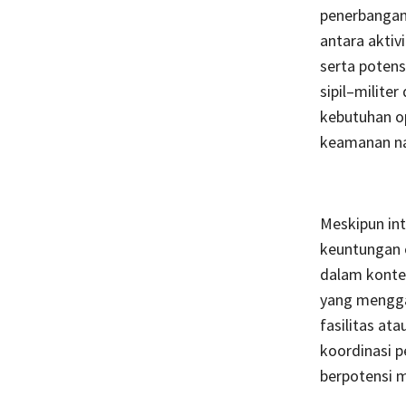
penerbangan
antara aktiv
serta potens
sipil–milite
kebutuhan o
keamanan na
Meskipun in
keuntungan o
dalam kontek
yang menggab
fasilitas at
koordinasi p
berpotensi 