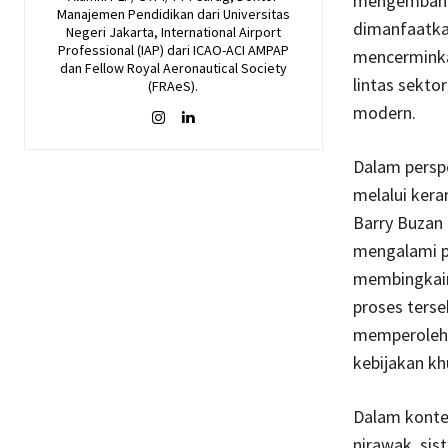
mengemban
Manajemen Pendidikan dari Universitas
dimanfaatkan
Negeri Jakarta, International Airport
Professional (IAP) dari ICAO-ACI AMPAP
mencerminka
dan Fellow Royal Aeronautical Society
lintas sekto
(FRAeS).
modern.
Dalam perspe
melalui kera
Barry Buzan 
mengalami pr
membingkain
proses terse
memperoleh 
kebijakan kh
Dalam konte
nirawak, sis