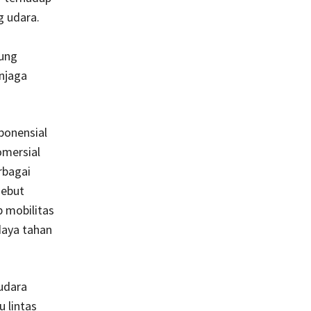
g udara.
sung
njaga
ponensial
omersial
rbagai
sebut
p mobilitas
daya tahan
udara
 lintas