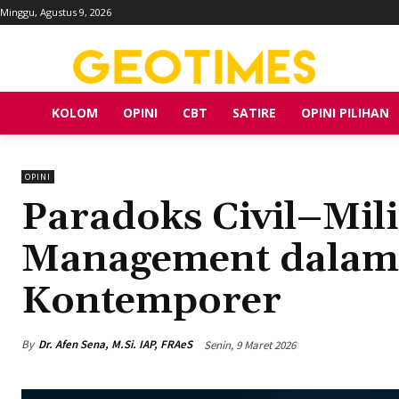
Minggu, Agustus 9, 2026
KOLOM
OPINI
CBT
SATIRE
OPINI PILIHAN
OPINI
Paradoks Civil–Milit
Management dalam 
Kontemporer
By
Dr. Afen Sena, M.Si. IAP, FRAeS
Senin, 9 Maret 2026