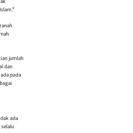
dak
Islam.”
azanah
rnah
tian jumlah
al dan
g ada pada
ebagai
idak ada
 selalu