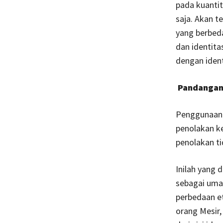
pada kuantit
saja. Akan t
yang berbed
dan identit
dengan iden
Pandangan
Penggunaan i
penolakan ke
penolakan ti
Inilah yang 
sebagai umat
perbedaan et
orang Mesir,