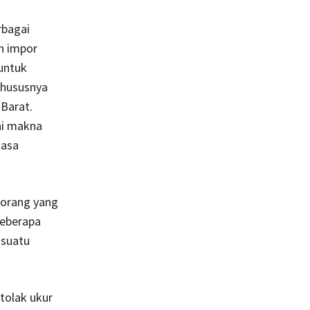
rbagai
ah impor
 untuk
khususnya
 Barat.
ai makna
iasa
 orang yang
beberapa
 suatu
tolak ukur