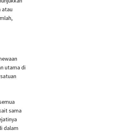
nunjukkan
n atau
umlah,
imewaan
an utama di
rsatuan
 semua
rkait sama
jatinya
di dalam