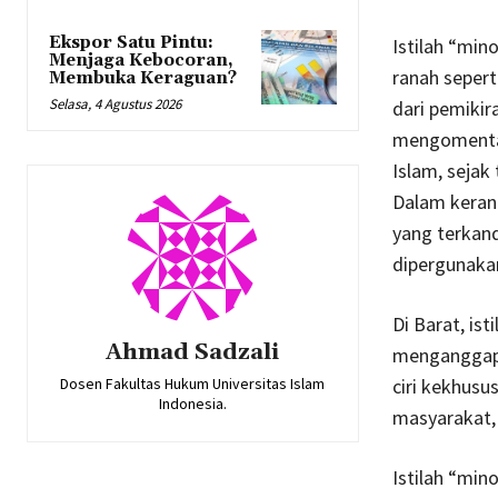
Ekspor Satu Pintu:
Istilah “mino
Menjaga Kebocoran,
ranah sepert
Membuka Keraguan?
Selasa, 4 Agustus 2026
dari pemikir
mengomentari
Islam, sejak
Dalam kerang
yang terkan
dipergunaka
Di Barat, is
Ahmad Sadzali
menganggap d
Dosen Fakultas Hukum Universitas Islam
ciri kekhusu
Indonesia.
masyarakat,
Istilah “min