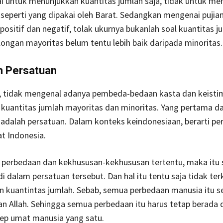
i untuk menunjukkan kuantitas jumlah saja, tidak untuk me
 seperti yang dipakai oleh Barat. Sedangkan mengenai pujia
 positif dan negatif, tolak ukurnya bukanlah soal kuantitas j
ongan mayoritas belum tentu lebih baik daripada minoritas.
 Persatuan
, tidak mengenal adanya pembeda-bedaan kasta dan keist
kuantitas jumlah mayoritas dan minoritas. Yang pertama d
adalah persatuan. Dalam konteks keindonesiaan, berarti pe
at Indonesia.
a perbedaan dan kekhususan-kekhususan tertentu, maka itu
i dalam persatuan tersebut. Dan hal itu tentu saja tidak te
n kuantintas jumlah. Sebab, semua perbedaan manusia itu se
an Allah. Sehingga semua perbedaan itu harus tetap berada 
sep umat manusia yang satu.