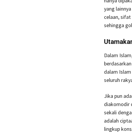
hanya dipaka
yang lainnya
celaan, sifat
sehingga gol
Utamakan
Dalam Islam
berdasarkan 
dalam Islam 
seluruh raky
Jika pun ad
diakomodir d
sekali denga
adalah cipta
lingkup kon