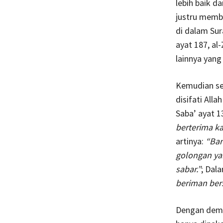
lebih baik d
justru membe
di dalam Sur
ayat 187, al-
lainnya yang
Kemudian seb
disifati Alla
Saba’ ayat 13
berterima ka
artinya:
“Bar
golongan yan
sabar.”
; Dal
beriman bers
Dengan demik