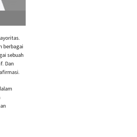
ayoritas.
m berbagai
gai sebuah
f. Dan
afirmasi.
dalam
m
dan