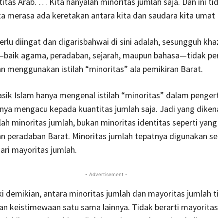
ntitas Arab. … Kita hanyalah minoritas jumlah saja. Dan ini ti
 merasa ada keretakan antara kita dan saudara kita umat 
rlu diingat dan digarisbahwai di sini adalah, sesungguh kh
m—baik agama, peradaban, sejarah, maupun bahasa—tidak pe
 menggunakan istilah “minoritas” ala pemikiran Barat.
sik Islam hanya mengenal istilah “minoritas” dalam penger
anya mengacu kepada kuantitas jumlah saja. Jadi yang diken
lah minoritas jumlah, bukan minoritas identitas seperti yan
n peradaban Barat. Minoritas jumlah tepatnya digunakan s
ari mayoritas jumlah.
- Advertisement -
 demikian, antara minoritas jumlah dan mayoritas jumlah t
n keistimewaan satu sama lainnya. Tidak berarti mayoritas