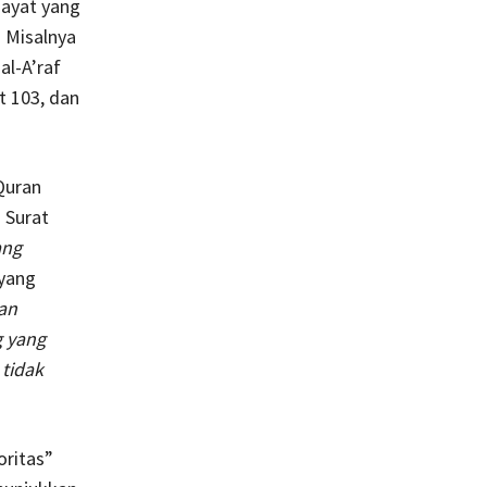
-ayat yang
 Misalnya
al-A’raf
t 103, dan
Quran
m Surat
ang
 yang
an
g yang
tidak
oritas”