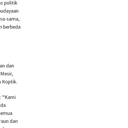
 politik
ebudayaan
ama-sama,
n berbeda
kan dan
Mesir,
 Koptik.
r: “Kami
ada
 semua
iraun dan