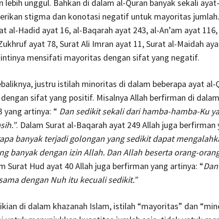
an lebih unggul. Bahkan di dalam al-Quran banyak sekali ayat
rikan stigma dan konotasi negatif untuk mayoritas jumlah.
at al-Hadid ayat 16, al-Baqarah ayat 243, al-An’am ayat 116, 
Zukhruf ayat 78, Surat Ali Imran ayat 11, Surat al-Maidah aya
 intinya mensifati mayoritas dengan sifat yang negatif.
aliknya, justru istilah minoritas di dalam beberapa ayat al-
h dengan sifat yang positif. Misalnya Allah berfirman di dala
 yang artinya: “
Dan sedikit sekali dari hamba-hamba-Ku y
sih.”
. Dalam Surat al-Baqarah ayat 249 Allah juga berfirman
apa banyak terjadi golongan yang sedikit dapat mengalahk
g banyak dengan izin Allah. Dan Allah beserta orang-oran
am Surat Hud ayat 40 Allah juga berfirman yang artinya: “
Dan 
ama dengan Nuh itu kecuali sedikit.”
ian di dalam khazanah Islam, istilah “mayoritas” dan “min