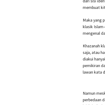
dari sisi ide
membuat kita
Maka yang pe
klasik Isla
mengenal dan
Khazanah kla
saja, atau h
diakui hanya
pemikiran da
lawan kata d
Namun meski
perbedaan da