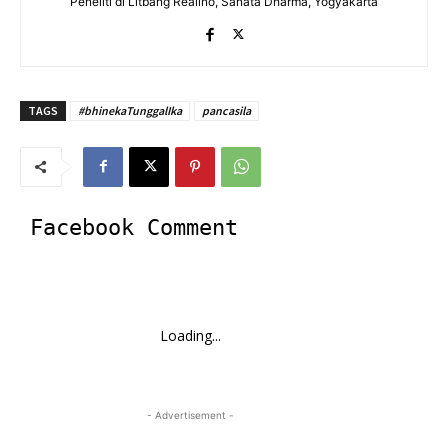
Peneliti di Litbang Realino, Sanata Dharma, Yogyakarta
TAGS
#bhinekaTunggalIka
pancasila
Facebook Comment
Loading...
- Advertisement -