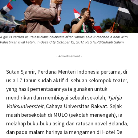
A girl is carried as Palestinians celebrate after Hamas said it reached a deal with
Palestinian rival Fatah, in Gaza City October 12, 2017. REUTERS/Suhaib Salem
- Advertisement -
Sutan Sjahrir, Perdana Menteri Indonesia pertama, di
usia 17 tahun sudah aktif di sebuah kelompok teater,
yang hasil pementasannya ia gunakan untuk
mendirikan dan membiayai sebuah sekolah,
Tjahja
Volksuniversteit
, Cahaya Universitas Rakyat. Sejak
masih bersekolah di MULO (sekolah menengah), ia
melahap buku-buku asing dan ratusan novel Belanda,
dan pada malam harinya ia mengamen di Hotel De