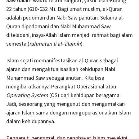
Saw dalam waktu relatif singkat, yakni lebih-kurang
22 tahun (610-632 M). Bagi umat muslim, al-Quran
adalah pedoman dan Nabi Saw panutan. Selama al-
Quran dipedomani dan Nabi Muhammad Saw
diteladani, insya-Allah Islam menjadi rahmat bagi alam
semesta (
rahmatan li al-‘âlamîn
).
Islam sejati memanifestasikan al-Quran sebagai
ajaran dan mengaktualisasikan kehidupan Nabi
Muhammad Saw sebagai anutan. Kita bisa
mengibaratkannya Perangkat Operasional atau
Operating System
(OS) dari kehidupan beragama.
Jadi, seseorang yang menganut dan mengamalkan
ajaran Islam sama dengan mengoperasionalkan Islam
dalam kehidupannya.
Penganut, pengamal, dan penghayat Islam meyakini