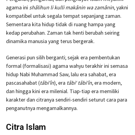
agama ini
shâlihun li kulli makânin wa zamânin
, yakni
kompatibel untuk segala tempat sepanjang zaman.
Sementara kita hidup tidak di ruang hampa yang
kedap perubahan. Zaman tak henti berubah seiring
dinamika manusia yang terus bergerak.
Generasi pun silih berganti; sejak era pembentukan
formal (formalisasi) agama wahyu terakhir ini semasa
hidup Nabi Muhammad Saw, lalu era sahabat, era
pascasahabat (
tâbi‘în
), era
tâbi‘ tâbi‘în
, era modern,
dan hingga kini era milenial. Tiap-tiap era memiliki
karakter dan citranya sendiri-sendiri seturut cara para
penganutnya mengamalkannya.
Citra Islam