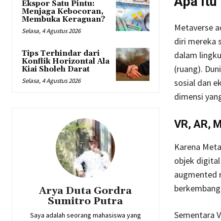
Apa Itu
Ekspor Satu Pintu:
Menjaga Kebocoran,
Membuka Keraguan?
Metaverse ad
Selasa, 4 Agustus 2026
diri mereka 
Tips Terhindar dari
dalam lingku
Konflik Horizontal Ala
(ruang). Du
Kiai Sholeh Darat
Selasa, 4 Agustus 2026
sosial dan e
dimensi yang
VR, AR, 
Karena Metav
objek digita
augmented rea
berkembang 
Arya Duta Gordra
Sumitro Putra
Sementara V
Saya adalah seorang mahasiswa yang