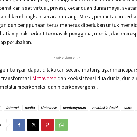
emilikan aset virtual, privasi, kecanduan dunia maya, avatar e
i dan dikembangkan secara matang. Maka, pemantauan terh
n dan penggunaan terus menerus diperlukan untuk mengide
rhatian pihak terkait termasuk pengguna, media, dan mere
dap perubahan.
- Advertisement -
embangan dapat dilakukan secara matang agar mencapai st
n transformasi
Metaverse
dan koeksistensi dua dunia, dunia 
melalui hiperkoneksi dan hiperkonvergensi.
internet
media
Metaverse
pembangunan
revolusi industri
sains
n