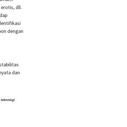
rotis, dll.
adap
ntifikasi
spon dengan
abilitas
nyata dan
teknologi