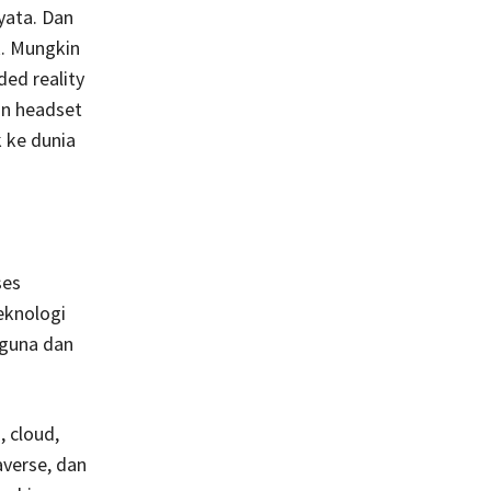
yata. Dan
R. Mungkin
ded reality
an headset
 ke dunia
ses
eknologi
gguna dan
 cloud,
verse, dan