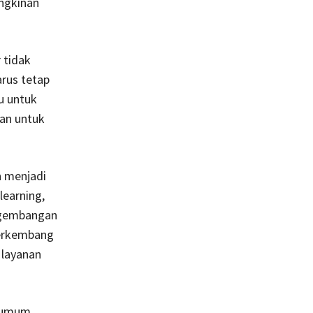
ungkinan
 tidak
rus tetap
u untuk
dan untuk
n menjadi
learning,
ngembangan
berkembang
 layanan
 umum.