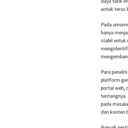
daya tarik i
untuk terus
Pada umumnya
hanya menja
stabil untuk
mengidentifi
mengembangk
Para peneli
platform gen
portal web,
tentangnya. 
pada masala
dan konten b
Banyak pert