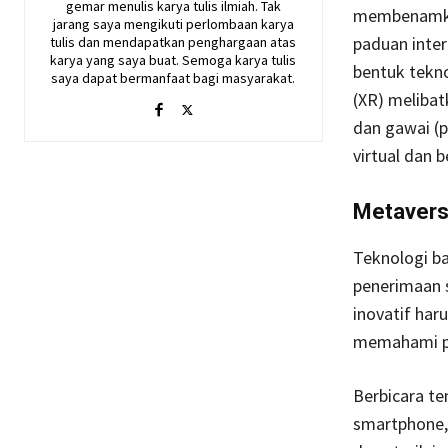
gemar menulis karya tulis ilmiah. Tak
membenamkan
jarang saya mengikuti perlombaan karya
paduan inte
tulis dan mendapatkan penghargaan atas
karya yang saya buat. Semoga karya tulis
bentuk tekno
saya dapat bermanfaat bagi masyarakat.
(XR) melibat
dan gawai (p
virtual dan 
Metaver
Teknologi ba
penerimaan s
inovatif har
memahami p
Berbicara te
smartphone,