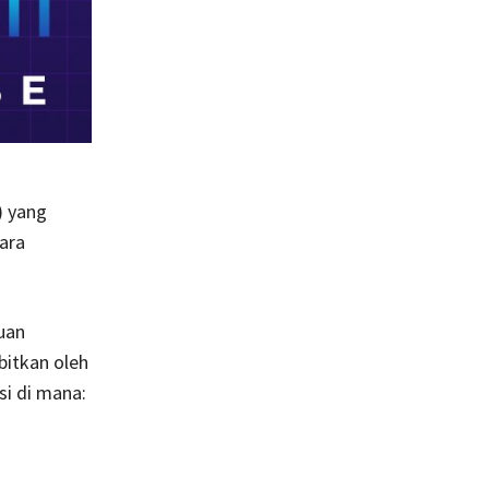
) yang
ara
uan
bitkan oleh
si di mana: