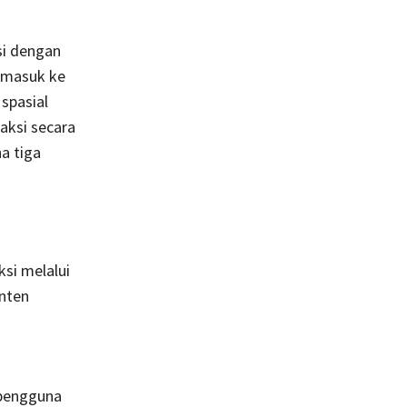
si dengan
k masuk ke
spasial
aksi secara
a tiga
si melalui
onten
pengguna