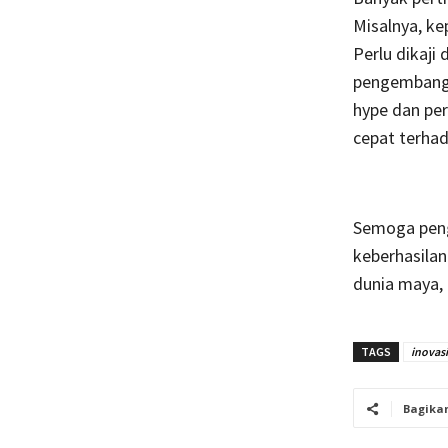
Misalnya, kep
Perlu dikaj
pengembanga
hype dan pe
cepat terha
Semoga peng
keberhasila
dunia maya, 
TAGS
inovasi
Bagika