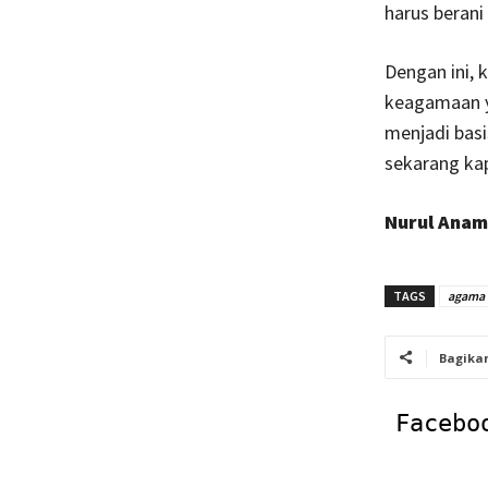
harus beran
Dengan ini,
keagamaan 
menjadi basi
sekarang kap
Nurul Anam
TAGS
agama
Bagika
Facebo