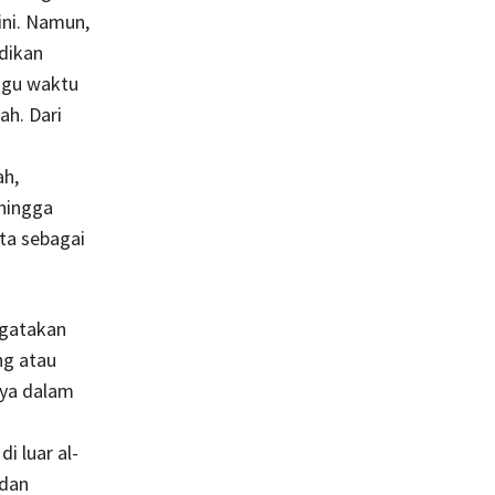
 ini. Namun,
adikan
nggu waktu
iah. Dari
ah,
 hingga
ta sebagai
ngatakan
ng atau
nya dalam
i luar al-
 dan