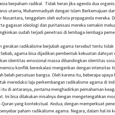
sia berpaham radikal. Tidak heran jika agenda dua organis
arus utama, Muhammadiyah dengan Islam Berkemajuan da
 Nusantara, tenggelam oleh euforia propaganda mereka. Dis
ta gagasan ideologi dan puritanisasi mereka semakin melu
ngkinkan sudah terjadi penetrasi di lembaga-lembaga pemer
 gerakan radikalisme berjubah agama tersebut tentu tidak 
. Sebab, agama bisa dijadikan pembentuk kekuatan dahsyat
n identitas emosional massa dibandingkan identitas sosial
emicu konflik bereskalasi mengerikan dengan intensitas ti
 belah persatuan bangsa. Oleh karena itu, beberapa upaya 
tuk mereduksi laju perkembangan radikalisme agama di Ind
 itu di antaranya,
pertama
menghadirkan pemahaman kea
t. Ini bisa dilakukan misalnya dengan mengetengahkan mo
l-Quran yang kontekstual.
Kedua,
dengan memperkuat pene
enyebar paham radikalisme agama. Negara, dalam hal ini ke