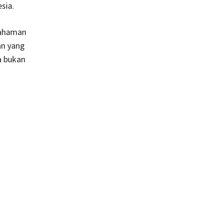
sia.
mahaman
n yang
a bukan