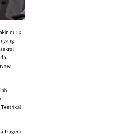
akin mirip
h yang
sakral
eda.
nisme
lah
a
 Teatrikal
i tragedi