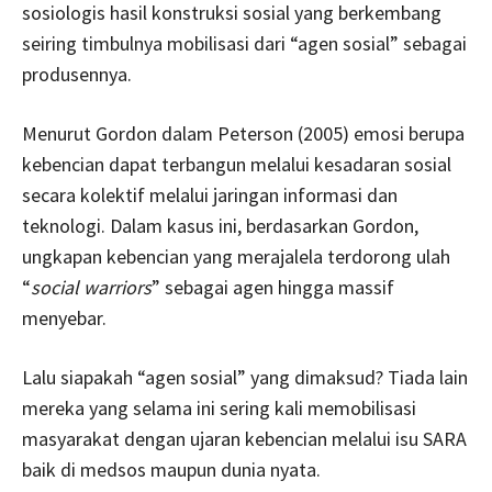
sosiologis hasil konstruksi sosial yang berkembang
seiring timbulnya mobilisasi dari “agen sosial” sebagai
produsennya.
Menurut Gordon dalam Peterson (2005) emosi berupa
kebencian dapat terbangun melalui kesadaran sosial
secara kolektif melalui jaringan informasi dan
teknologi. Dalam kasus ini, berdasarkan Gordon,
ungkapan kebencian yang merajalela terdorong ulah
“
social warriors
” sebagai agen hingga massif
menyebar.
Lalu siapakah “agen sosial” yang dimaksud? Tiada lain
mereka yang selama ini sering kali memobilisasi
masyarakat dengan ujaran kebencian melalui isu SARA
baik di medsos maupun dunia nyata.