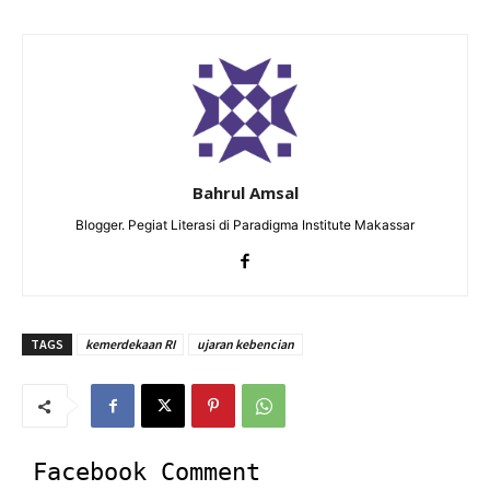
Bahrul Amsal
Blogger. Pegiat Literasi di Paradigma Institute Makassar
TAGS
kemerdekaan RI
ujaran kebencian
Facebook Comment