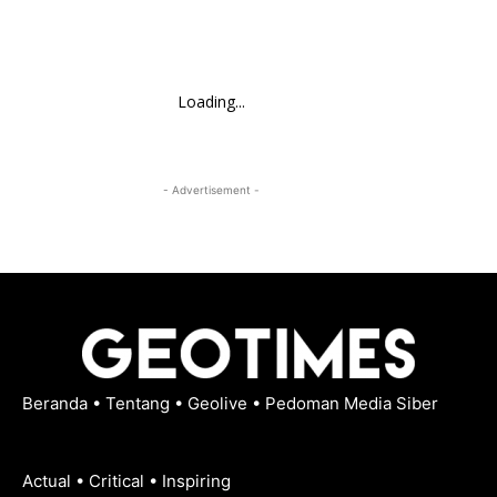
Loading...
- Advertisement -
Beranda
•
Tentang
•
Geolive
•
Pedoman Media Siber
Actual • Critical • Inspiring