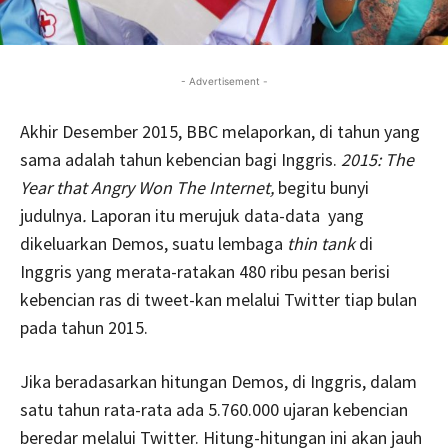
- Advertisement -
Akhir Desember 2015, BBC melaporkan, di tahun yang
sama adalah tahun kebencian bagi Inggris.
2015: The
Year that Angry Won The Internet,
begitu bunyi
judulnya
.
Laporan itu merujuk data-data yang
dikeluarkan Demos, suatu lembaga
thin tank
di
Inggris yang merata-ratakan 480 ribu pesan berisi
kebencian ras di tweet-kan melalui Twitter tiap bulan
pada tahun 2015.
Jika beradasarkan hitungan Demos, di Inggris, dalam
satu tahun rata-rata ada 5.760.000 ujaran kebencian
beredar melalui Twitter. Hitung-hitungan ini akan jauh