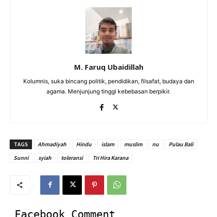
M. Faruq Ubaidillah
Kolumnis, suka bincang politik, pendidikan, filsafat, budaya dan
agama. Menjunjung tinggi kebebasan berpikir.
TAGS
Ahmadiyah
Hindu
islam
muslim
nu
Pulau Bali
Sunni
syiah
toleransi
Tri Hira Karana
Facebook Comment