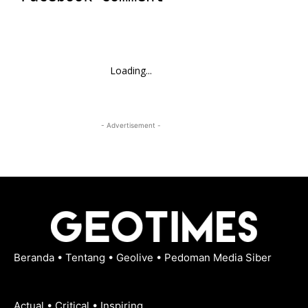
Loading...
- Advertisement -
Beranda
•
Tentang
•
Geolive
•
Pedoman Media Siber
Actual • Critical • Inspiring