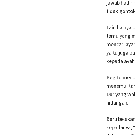
jawab hadiri
tidak gontok
Lain halnya 
tamu yang m
mencari ayah
yaitu juga p
kepada ayahn
Begitu mend
menemui tam
Dur yang wa
hidangan.
Baru belakan
kepadanya, 