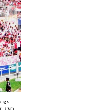
ang di
ri jarum