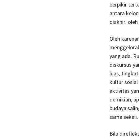
berpikir ter
antara kelom
diakhiri oleh
Oleh karena
menggelorak
yang ada. Ru
diskursus y
luas, tingka
kultur sosia
aktivitas ya
demikian, ap
budaya salin
sama sekali.
Bila direfle