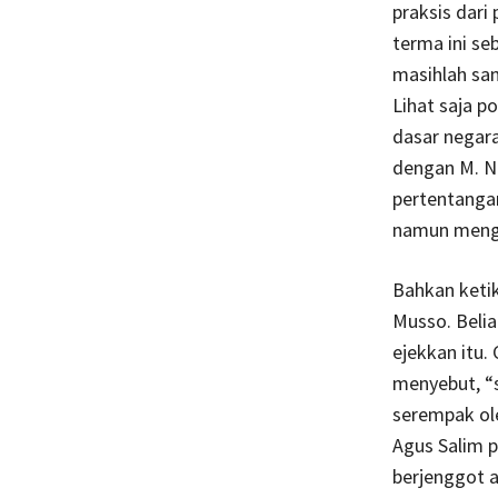
praksis dari
terma ini se
masihlah sa
Lihat saja po
dasar negar
dengan M. Na
pertentangan
namun menge
Bahkan keti
Musso. Belia
ejekkan itu.
menyebut, “s
serempak ole
Agus Salim p
berjenggot a