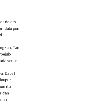
gat dalam
ri dulu pun
i.
angkan, Tan
rpeluk-
ada serius.
ya. Dapat
alaupun,
un itu
r dan
 dan