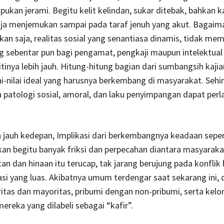
ukan jerami. Begitu kelit kelindan, sukar ditebak, bahkan k
aja menjemukan sampai pada taraf jenuh yang akut. Bagaima
an saja, realitas sosial yang senantiasa dinamis, tidak me
 sebentar pun bagi pengamat, pengkaji maupun intelektual 
tinya lebih jauh. Hitung-hitung bagian dari sumbangsih kaji
ai-nilai ideal yang harusnya berkembang di masyarakat. Seh
patologi sosial, amoral, dan laku penyimpangan dapat perl
 jauh kedepan, Implikasi dari berkembangnya keadaan seperti
n begitu banyak friksi dan perpecahan diantara masyarakat
n dan hinaan itu terucap, tak jarang berujung pada konflik 
si yang luas. Akibatnya umum terdengar saat sekarang ini,
itas dan mayoritas, pribumi dengan non-pribumi, serta kel
reka yang dilabeli sebagai “kafir”.