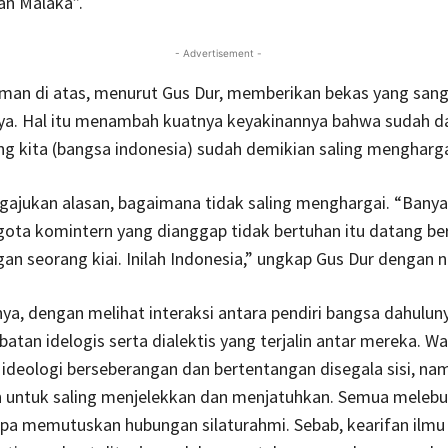
Tan Malaka”.
- Advertisement -
aman di atas, menurut Gus Dur, memberikan bekas yang san
ya. Hal itu menambah kuatnya keyakinannya bahwa sudah da
 kita (bangsa indonesia) sudah demikian saling mengharga
gajukan alasan, bagaimana tidak saling menghargai. “Bany
ota komintern yang dianggap tidak bertuhan itu datang be
an seorang kiai. Inilah Indonesia,” ungkap Gus Dur dengan n
ya, dengan melihat interaksi antara pendiri bangsa dahulun
ebatan idelogis serta dialektis yang terjalin antar mereka. W
ideologi berseberangan dan bertentangan disegala sisi, nam
n untuk saling menjelekkan dan menjatuhkan. Semua melebu
pa memutuskan hubungan silaturahmi. Sebab, kearifan ilmu