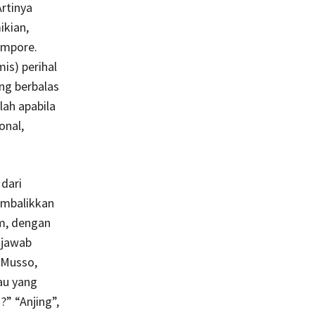
Artinya
ikian,
empore.
mis) perihal
ing berbalas
lah apabila
onal,
dari
embalikkan
im, dengan
ijawab
 Musso,
au yang
” “Anjing”,