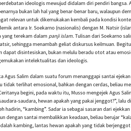
 perdebatan ideologis mewujud didalam diri pendiri bangsa. 
benarnya bukan lah hal yang benar-benar baru, walaupun dem
ngat relevan untuk dikemukakan kembali pada kondisi kont
lemik antara Ir. Soekarno (nasionalis) dengan M. Natsir (isla
a yang terekam dalam
panji islam.
Tulisan dari Soekarno sal
tsir, sehingga menambah geliat diskursus keilmuan. Begitu
 dapat disintesiskan, bukan melulu beradu otot atau emosi
mukakan intelektualitas dan ideologis.
ka Agus Salim dalam suatu forum menanggapi santai ejekan 
u tidak terlihat emosional, bahkan dengan cerdas, beliau m
 Ceritanya begini, pada waktu itu, Musso mengejek Agus Sal
audara-saudara, hewan apakah yang pakai jenggot?”, lalu d
h hadirin, “kambing”. Sadar ia sebagai sasaran dari ejekkan
un dengan santai membalikkan keadaan, beliau berujar “kal
dalah kambing, lantas hewan apakah yang tidak berjenggot ?