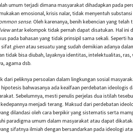
hlah umum terjadi dimana masyarakat dihadapkan pada per
kakan emosional, krisis nalar, tidak menyentuh substansi
ommon sense
. Oleh karenanya, benih kebencian yang telah
dview
antar kelompok tidak pernah dapat disatukan. Hal ini 
kus pada bahasan yang tidak prinsipil sama sekali. Seperti ha
 sifat
given
atau sesuatu yang sudah demikian adanya dalam
 tidak bisa diubah, layaknya identitas, intelektualitas, ras, 
ya, agama dsb.
ik dari peliknya persoalan dalam lingkungan sosial masyaraka
hipotesis bahwasanya ada kealfaan perdebatan ideologis da
akat. Sebelumnya, mesti penulis perjelas dua istilah tesebu
edepannya menjadi terang. Maksud dari perdebatan ideolo
ang dilandasi oleh cara berpikir yang sistematis serta mam
i paradigma umum dalam masyarakat atau dapat dikatak
ang sifatnya ilmiah dengan bersandarkan pada ideologi atau