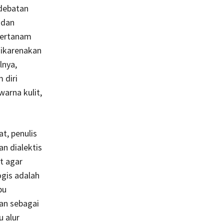
debatan
 dan
 tertanam
dikarenakan
lnya,
 diri
warna kulit,
t, penulis
n dialektis
t agar
gis adalah
pu
an sebagai
 alur