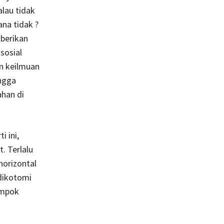
alau tidak
na tidak ?
mberikan
sosial
an keilmuan
ingga
ahan di
 ini,
. Terlalu
horizontal
 dikotomi
ompok