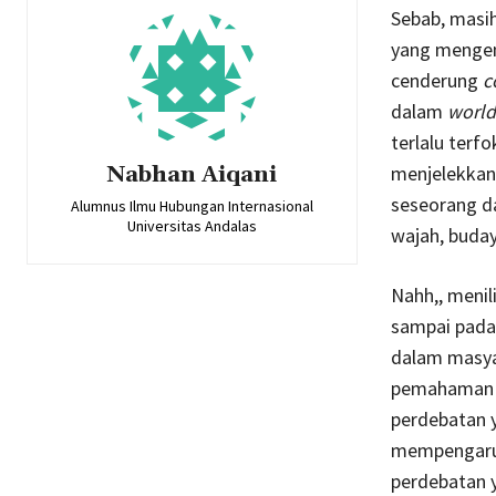
Sebab, masi
yang mengemu
cenderung
c
dalam
worl
terlalu terfo
Nabhan Aiqani
menjelekkan
seseorang dan
Alumnus Ilmu Hubungan Internasional
Universitas Andalas
wajah, buda
Nahh,, menil
sampai pada 
dalam masyar
pemahaman k
perdebatan y
mempengaruh
perdebatan y