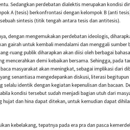
tentu. Sedangkan perdebatan dialektis merupakan kondisi d
pok A (tesis) berkonfrontasi dengan kelompok B (anti tesis
 sebuah sintesis (titik tengah antara tesis dan antitesis).
nya, dengan mengemukakan perdebatan ideologis, diharapk
an gairah untuk kembali mendalami dan menggali sumber 
ang-ruang publik diharapkan akan diisi oleh berbagai bahas
ang mencerahkan demi kebaikan bersama. Sehingga, pada ta
t baca masyarakat akan meningkat, sebagai implikasi dari d
l yang senantiasa mengedepankan diskusi, literasi begitupun 
ng selalu identik dengan kegiatan kepenulisan dan bacaan. 
abila kondisi tersebut sudah menjadi bagian utuh dari masy
g hujat dan hina dapat ditekan, untuk kemudian dapat dihil
ksikan kebelakang, tepatnya pada era pra dan pasca kemerde