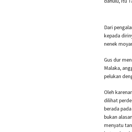
dahulu, itu 
Dari pengal
kepada dirin
nenek moyang
Gus dur men
Malaka, angg
pelukan deng
Oleh karenan
dilihat perd
berada pada 
bukan alasa
menyatu tan