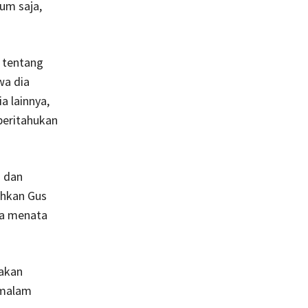
um saja,
d tentang
wa dia
a lainnya,
beritahukan
n dan
ahkan Gus
ya menata
takan
-malam