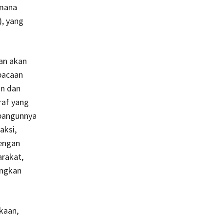
imana
), yang
an akan
bacaan
an dan
raf yang
ibangunnya
aksi,
Dengan
arakat,
angkan
kaan,