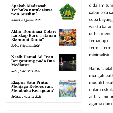
didalam tump
Apakah Madrasah
Terbuka untuk siswa
sabar bisa s
non-Muslim?
coba bayangk
Kamis, 6 Agustus 2026
waktu barang
Akhir Dominasi Dolar:
untuk meneli
Lanskap Baru Tatanan
Ekonomi Dunia?
terhadap nil
Rabu, 5 Agustus 2026
terma-terma 
minimalisir.
Nasib Damai AS-Iran
Bergantung pada Dua
Mediator
Namun, lebih
Rabu, 5 Agustus 2026
mengakibatka
mudah hasuta
Ekspor Satu Pintu:
Menjaga Kebocoran,
dalam eskala
Membuka Keraguan?
antara minor
Selasa, 4 Agustus 2026
agama dan me