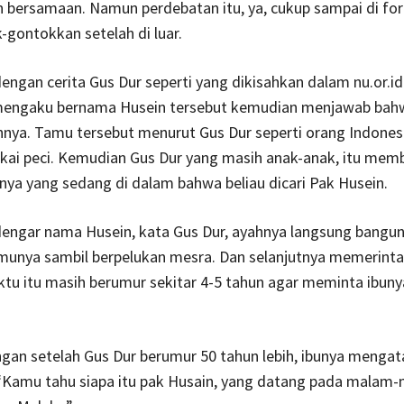
n bersamaan. Namun perdebatan itu, ya, cukup sampai di for
-gontokkan setelah di luar.
dengan cerita Gus Dur seperti yang dikisahkan dalam nu.or.i
engaku bernama Husein tersebut kemudian menjawab bah
nya. Tamu tersebut menurut Gus Dur seperti orang Indonesi
akai peci. Kemudian Gus Dur yang masih anak-anak, itu mem
ya yang sedang di dalam bahwa beliau dicari Pak Husein.
engar nama Husein, kata Gus Dur, ayahnya langsung bangu
unya sambil berpelukan mesra. Dan selanjutnya memerint
ktu itu masih berumur sekitar 4-5 tahun agar meminta ibun
gan setelah Gus Dur berumur 50 tahun lebih, ibunya menga
“Kamu tahu siapa itu pak Husain, yang datang pada malam