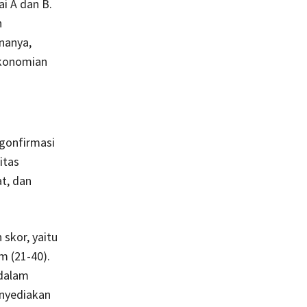
i A dan B.
h
nanya,
ekonomian
ngonfirmasi
itas
t, dan
skor, yaitu
um (21-40).
 dalam
enyediakan