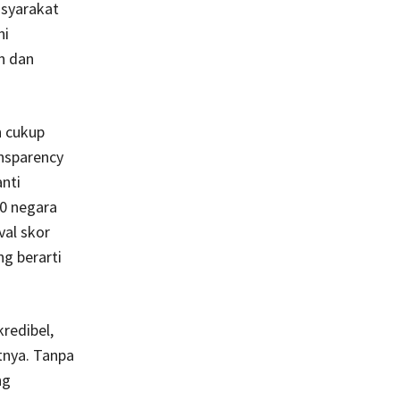
syarakat
ni
n dan
n cukup
ansparency
anti
0 negara
val skor
ng berarti
redibel,
tnya. Tanpa
ng