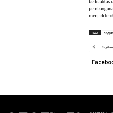
berkualitas 
pembangunan
menjadi lebi
TAGS
Anggar
Bagika
Facebo