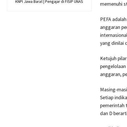
KNPI Jawa Barat | Pengajar di FISIP UNAS
memenuhi st
PEFA adalah 
anggaran pe
internasion
yang dinilai
Ketujuh pila
pengelolaan
anggaran, pe
Masing-masin
Setiap indik
pemerintah t
dan D berart