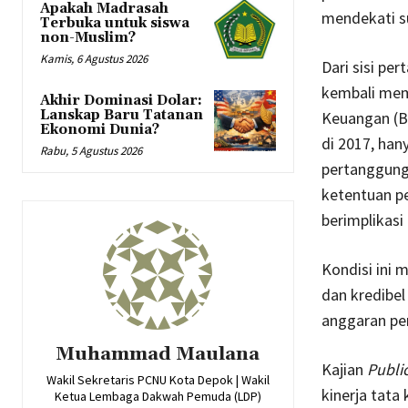
Apakah Madrasah
mendekati su
Terbuka untuk siswa
non-Muslim?
Kamis, 6 Agustus 2026
Dari sisi p
kembali mem
Akhir Dominasi Dolar:
Lanskap Baru Tatanan
Keuangan (B
Ekonomi Dunia?
di 2017, ha
Rabu, 5 Agustus 2026
pertanggung
ketentuan p
berimplikasi
Kondisi ini 
dan kredibel
anggaran pe
Muhammad Maulana
Kajian
Publi
Wakil Sekretaris PCNU Kota Depok | Wakil
kinerja tata
Ketua Lembaga Dakwah Pemuda (LDP)