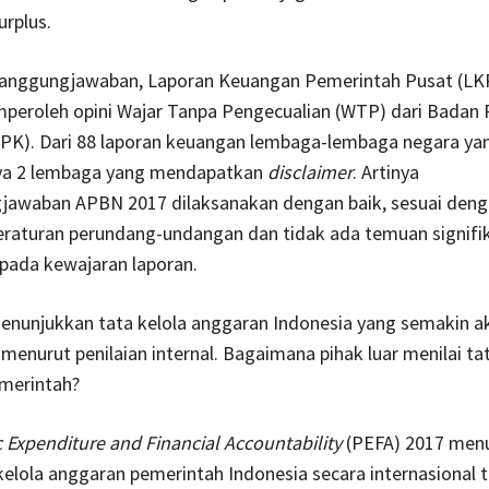
rplus.
ertanggungjawaban, Laporan Keuangan Pemerintah Pusat (LK
peroleh opini Wajar Tanpa Pengecualian (WTP) dari Badan
PK). Dari 88 laporan keuangan lembaga-lembaga negara yan
nya 2 lembaga yang mendapatkan
disclaimer
. Artinya
jawaban APBN 2017 dilaksanakan dengan baik, sesuai den
eraturan perundang-undangan dan tidak ada temuan signifi
 pada kewajaran laporan.
menunjukkan tata kelola anggaran Indonesia yang semakin a
 menurut penilaian internal. Bagaimana pihak luar menilai ta
merintah?
c Expenditure and Financial Accountability
(PEFA) 2017 men
 kelola anggaran pemerintah Indonesia secara internasional t