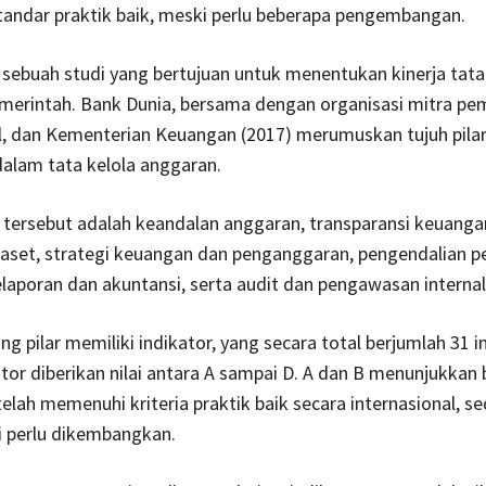
andar praktik baik, meski perlu beberapa pengembangan.
sebuah studi yang bertujuan untuk menentukan kinerja tata
merintah. Bank Dunia, bersama dengan organisasi mitra p
al, dan Kementerian Keuangan (2017) merumuskan tujuh pila
 dalam tata kelola anggaran.
r tersebut adalah keandalan anggaran, transparansi keuangan
 aset, strategi keuangan dan penganggaran, pengendalian p
laporan dan akuntansi, serta audit dan pengawasan internal
g pilar memiliki indikator, yang secara total berjumlah 31 i
ator diberikan nilai antara A sampai D. A dan B menunjukkan
elah memenuhi kriteria praktik baik secara internasional, s
i perlu dikembangkan.