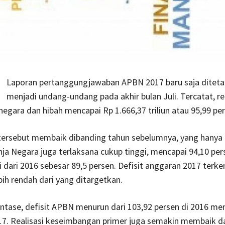
Laporan pertanggungjawaban APBN 2017 baru saja ditet
menjadi undang-undang pada akhir bulan Juli. Tercatat, rea
egara dan hibah mencapai Rp 1.666,37 triliun atau 95,99 per
tersebut membaik dibanding tahun sebelumnya, yang hanya 
nja Negara juga terlaksana cukup tinggi, mencapai 94,10 per
i dari 2016 sebesar 89,5 persen. Defisit anggaran 2017 terke
ebih rendah dari yang ditargetkan.
ntase, defisit APBN menurun dari 103,92 persen di 2016 men
017. Realisasi keseimbangan primer juga semakin membaik d