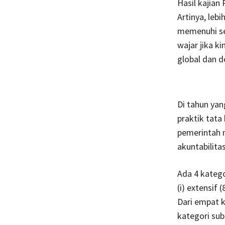
Hasil kajian
Artinya, lebi
memenuhi ses
wajar jika 
global dan d
Di tahun yan
praktik tata
pemerintah m
akuntabilita
Ada 4 katego
(i) extensif 
Dari empat 
kategori sub