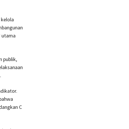
 kelola
embangunan
r utama
 publik,
elaksanaan
.
ndikator.
 bahwa
edangkan C