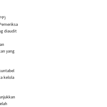
PP)
 Pemeriksa
g diaudit
gan
kan yang
kuntabel
ta kelola
unjukkan
elah