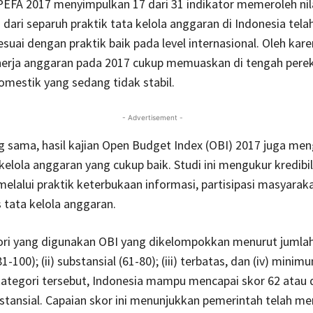
 PEFA 2017 menyimpulkan 17 dari 31 indikator memeroleh nila
h dari separuh praktik tata kelola anggaran di Indonesia tela
uai dengan praktik baik pada level internasional. Oleh kare
kinerja anggaran pada 2017 cukup memuaskan di tengah per
omestik yang sedang tidak stabil.
- Advertisement -
g sama, hasil kajian Open Budget Index (OBI) 2017 juga me
 kelola anggaran yang cukup baik. Studi ini mengukur kredibil
elalui praktik keterbukaan informasi, partisipasi masyaraka
s tata kelola anggaran.
ri yang digunakan OBI yang dikelompokkan menurut jumlah 
(81-100); (ii) substansial (61-80); (iii) terbatas, dan (iv) minim
kategori tersebut, Indonesia mampu mencapai skor 62 atau
stansial. Capaian skor ini menunjukkan pemerintah telah m