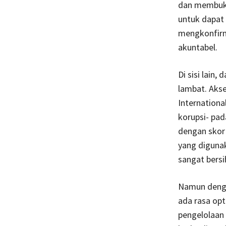
dan membuka
untuk dapat 
mengkonfirma
akuntabel.
Di sisi lain,
lambat. Akse
Internationa
korupsi- pa
dengan skor 
yang digunak
sangat bersih
Namun dengan
ada rasa opt
pengelolaan