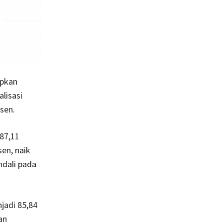
apkan
lisasi
sen.
87,11
sen, naik
ndali pada
jadi 85,84
an