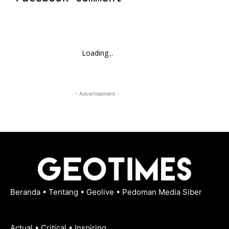
Loading...
- Advertisement -
Beranda
•
Tentang
•
Geolive
•
Pedoman Media Siber
Actual • Critical • Inspiring