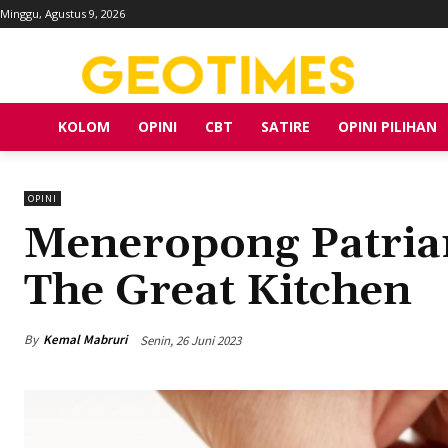
Minggu, Agustus 9, 2026
KOLOM
OPINI
CBT
SATIRE
OPINI PILIHAN
OPINI
Meneropong Patriar
The Great Kitchen
By
Kemal Mabruri
Senin, 26 Juni 2023