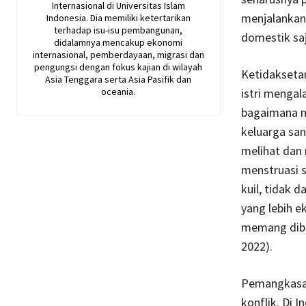
Internasional di Universitas Islam
menjalankan 
Indonesia. Dia memiliki ketertarikan
terhadap isu-isu pembangunan,
domestik saj
didalamnya mencakup ekonomi
internasional, pemberdayaan, migrasi dan
pengungsi dengan fokus kajian di wilayah
Ketidaksetar
Asia Tenggara serta Asia Pasifik dan
istri mengal
oceania.
bagaimana na
keluarga san
melihat dan
menstruasi s
kuil, tidak 
yang lebih e
memang dibu
2022).
Pemangkasan
konflik. Di 