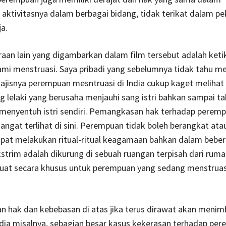
aktivitasnya dalam berbagai bidang, tidak terikat dalam pe
a.
aan lain yang digambarkan dalam film tersebut adalah keti
ami menstruasi. Saya pribadi yang sebelumnya tidak tahu m
jisnya perempuan mesntruasi di India cukup kaget melihat 
g lelaki yang berusaha menjauhi sang istri bahkan sampai t
 menyentuh istri sendiri. Pemangkasan hak terhadap perem
angat terlihat di sini. Perempuan tidak boleh berangkat at
dapat melakukan ritual-ritual keagamaan bahkan dalam bebe
kstrim adalah dikurung di sebuah ruangan terpisah dari rum
at secara khusus untuk perempuan yang sedang menstruas
 hak dan kebebasan di atas jika terus dirawat akan menim
India misalnya, sebagian besar kasus kekerasan terhadap pe