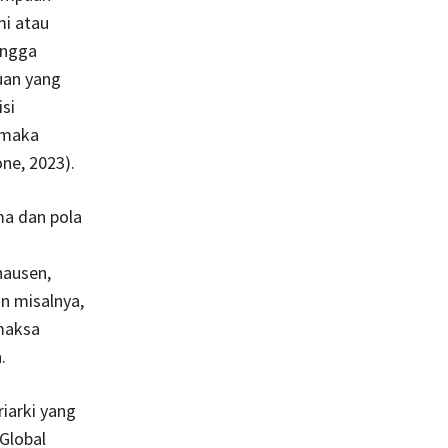
mi atau
angga
uan yang
si
 maka
ne, 2023).
ma dan pola
hausen,
an misalnya,
maksa
.
riarki yang
Global