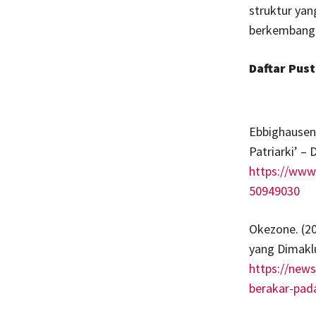
struktur yan
berkembang d
Daftar Pus
Ebbighausen,
Patriarki’ –
https://www.
50949030
Okezone. (20
yang Dimakl
https://new
berakar-pad