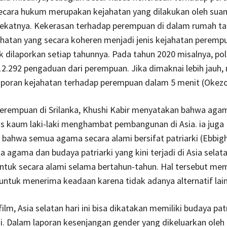
secara hukum merupakan kejahatan yang dilakukan oleh sua
dekatnya. Kekerasan terhadap perempuan di dalam rumah t
ahatan yang secara koheren menjadi jenis kejahatan peremp
k dilaporkan setiap tahunnya. Pada tahun 2020 misalnya, poli
2.292 pengaduan dari perempuan. Jika dimaknai lebih jauh,
aporan kejahatan terhadap perempuan dalam 5 menit (Okezo
perempuan di Srilanka, Khushi Kabir menyatakan bahwa aga
nis kaum laki-laki menghambat pembangunan di Asia. ia juga
bahwa semua agama secara alami bersifat patriarki (Ebbig
 agama dan budaya patriarki yang kini terjadi di Asia selat
ntuk secara alami selama bertahun-tahun. Hal tersebut me
ntuk menerima keadaan karena tidak adanya alternatif lain
ilm, Asia selatan hari ini bisa dikatakan memiliki budaya pat
i. Dalam laporan kesenjangan gender yang dikeluarkan oleh 