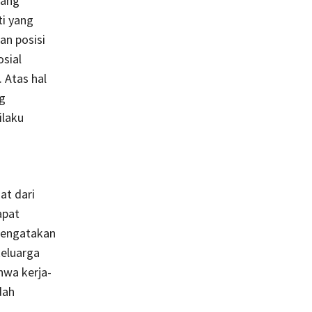
dang
i yang
an posisi
osial
 Atas hal
g
ilaku
at dari
apat
mengatakan
eluarga
hwa kerja-
dah