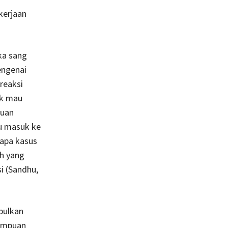
kerjaan
ka sang
engenai
reaksi
ak mau
puan
au masuk ke
rapa kasus
ah yang
i (Sandhu,
bulkan
rempuan