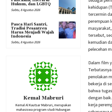
sebagai pem
Pancasila, Hierarki
Hukum, dan LGBTQ
kehidupan (
Sabtu, 8 Agustus 2026
tercermin da
perempuan le
Pasca Hari Santri,
masyarakat, 
Tradisi Pesantren
Harus Menjadi Wajah
tersebut, se
Indonesia
kemudian da
Sabtu, 8 Agustus 2026
pelecehan m
Dalam film y
Terbatasnya 
penolakan m
bekerja di 
bahwa tugas
dengan baik
Kemal Mabruri
kerja peremp
Kemal Al Kautsar Mabruri, merupakan
mahasiswa program studi Hubungan
seharusnya 