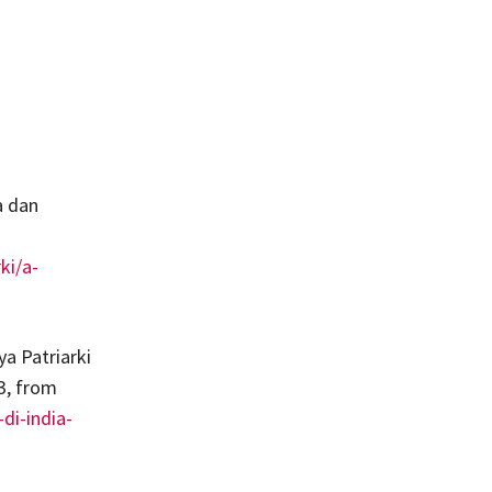
a dan
ki/a-
a Patriarki
3, from
di-india-