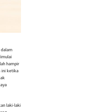
r dalam
dimulai
lah hampir
ini ketika
dak
saya
n laki-laki