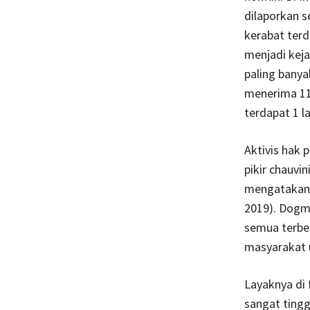
dilaporkan 
kerabat ter
menjadi kej
paling banya
menerima 11
terdapat 1 l
Aktivis hak 
pikir chauvi
mengatakan 
2019). Dogma
semua terbe
masyarakat u
Layaknya di f
sangat tingg