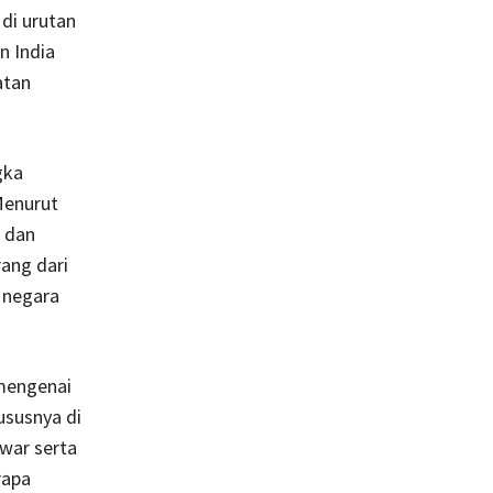
di urutan
n India
atan
gka
Menurut
) dan
ang dari
 negara
 mengenai
ususnya di
war serta
rapa