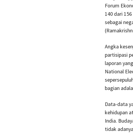
Forum Ekono
140 dari 156
sebagai nega
(Ramakrishn
Angka kesen
partisipasi 
laporan yang
National El
sepersepuluh
bagian adal
Data-data y
kehidupan a
India. Buda
tidak adanya