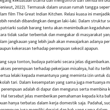
egang kekuasaan utama dan mengontrol dari semua lini bi
Teniwut, 2022). Termasuk dalam urusan rumah tangga sepert
lam film The Great Indian Kitchen. Relasi kuasa ini menjadik
bih rendah dibandingkan dengan laki-laki. Dalam struktur s
patriarki sudah barang tentu akan menimbulkan kegaduhan.
cara tidak sadar terbentuk dan mengakar di masyarakat yan
lam jangkauan yang lebih jauh akan mewajarkan adanya per
aupun kekerasan terhadap perempuan sekecil apapun.
ang saya tonton, budaya patriarki secara jelas digambarkan.
akses perempuan terhadap pekerjaan misalnya, hal itu terlih
ertua lelaki kepada menantunya yang meminta izin untuk d
sekolah tari. Dalam kesempatan yang sama juga mertuanya 
 perempuan adalah di dapur dan mengurus serta membina k
. Hal tersebut jelas memberikan pemahaman kepada kita ba
uan hanya terbatas dalam kerja domestik saja. Padahal, su
perempuan juga memiliki derajat dan hak yang sama dalam