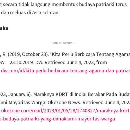
g secara tidak langsung membentuk budaya patriarki terus
an meluas di Asia selatan.
taka
- Advertisement -
 R. (2019, October 23). ‘Kita Perlu Berbicara Tentang Agam
 DW – 23.10.2019. DW. Retrieved June 4, 2023, from
dw.com/id/kita-perlu-berbicara-tentang-agama-dan-patriar
23, January 6). Maraknya KDRT di India: Berakar Pada Buday
umi Mayoritas Warga. Okezone News. Retrieved June 4, 202
s.okezone.com/read/2023/01/05/18/2740827/maraknya-kdrt-
a-budaya-patriarki-yang-dimaklumi-mayoritas-warga