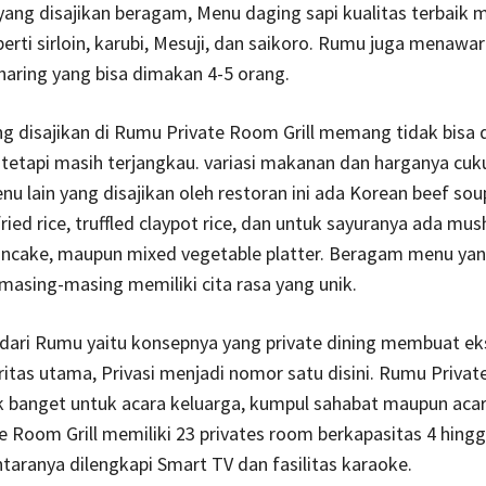
yang disajikan beragam, Menu daging sapi kualitas terbaik 
erti sirloin, karubi, Mesuji, dan saikoro. Rumu juga menawar
aring yang bisa dimakan 4-5 orang.
 disajikan di Rumu Private Room Grill memang tidak bisa d
tetapi masih terjangkau. variasi makanan dan harganya cuk
u lain yang disajikan oleh restoran ini ada Korean beef sou
fried rice, truffled claypot rice, dan untuk sayuranya ada mus
ancake, maupun mixed vegetable platter. Beragam menu ya
masing-masing memiliki cita rasa yang unik.
n dari Rumu yaitu konsepnya yang private dining membuat eks
ritas utama, Privasi menjadi nomor satu disini. Rumu Priva
cok banget untuk acara keluarga, kumpul sahabat maupun acar
 Room Grill memiliki 23 privates room berkapasitas 4 hingg
ntaranya dilengkapi Smart TV dan fasilitas karaoke.