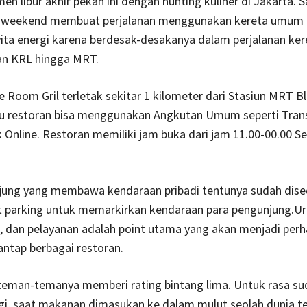
n libur akhir pekan ini dengan hunting kuliner di Jakarta. 
n weekend membuat perjalanan menggunakan kereta umu
ita energi karena berdesak-desakanya dalam perjalanan ker
n KRL hingga MRT.
 Room Gril terletak sekitar 1 kilometer dari Stasiun MRT B
u restoran bisa menggunakan Angkutan Umum seperti Tran
Online. Restoran memiliki jam buka dari jam 11.00-00.00 Se
jung yang membawa kendaraan pribadi tentunya sudah dise
t parking untuk memarkirkan kendaraan para pengunjung.Ur
 dan pelayanan adalah point utama yang akan menjadi perh
ntap berbagai restoran.
teman-temanya memberi rating bintang lima. Untuk rasa su
gi, saat makanan dimasukan ke dalam mulut seolah dunia te