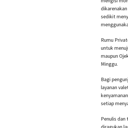
mengisi mome
dikarenaka
sedikit meny
menggunaka
Rumu Private
untuk menuj
maupun Ojek 
Minggu.
Bagi pengun
layanan vale
kenyamanan,
setiap menya
Penulis dan 
diragukan la