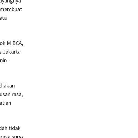
Sayangnya
m membuat
eta
lok M BCA,
s Jakarta
nin-
diakan
usan rasa,
atian
dah tidak
rasa surga,