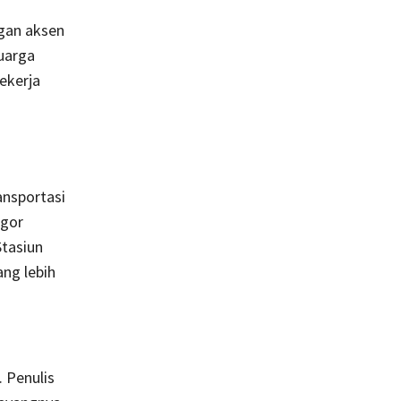
gan aksen
luarga
ekerja
ansportasi
ogor
tasiun
ng lebih
 Penulis