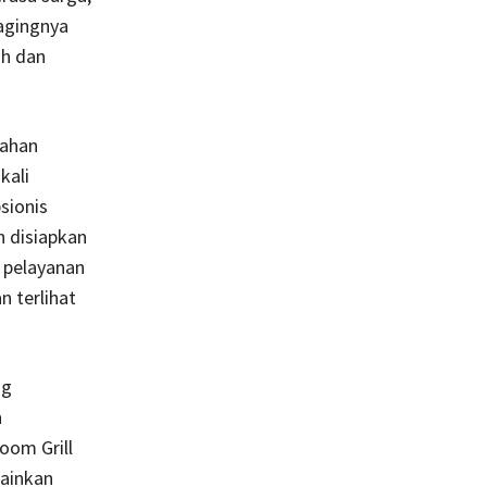
agingnya
sh dan
mahan
kali
sionis
h disiapkan
n pelayanan
n terlihat
ng
n
om Grill
ainkan