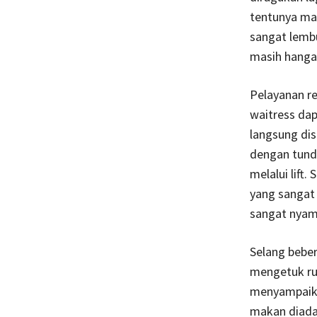
tentunya ma
sangat lemb
masih hanga 
Pelayanan re
waitress dap
langsung di
dengan tundu
melalui lift
yang sangat 
sangat nyam
Selang bebe
mengetuk ru
menyampaika
makan diada