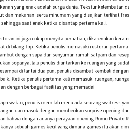
kanan yang enak adalah surga dunia. Tekstur kelembutan d
ut dan makanan serta minumam yang disajikan terlihat fre
sehingga saat enak ketika disantap pertama kali.
storan ini juga cukup menyita perhatian, dikarenakan kera
at di bilang top. Ketika penulis memasuki restoran pertama 
sambut dengan sapa dan senyuman ramah satpam dan resep
kan sopanya, lalu penulis diantarkan ke ruangan yang suda
. Sesampai di lantai dua pun, penulis disambut kembali denga
baik. Ketika penulis pertama kali memasuki ruangan, ruanga
an dengan berbagai fasilitas yang memadai.
rapa waktu, penulis memilah menu ada seorang waitress ya
angan dan masuk dengan memberikan surprise opening da
n bahwa dengan adanya perayaan opening Rumu Private Ro
kanya sebuah games kecil yang dimana games itu akan dim