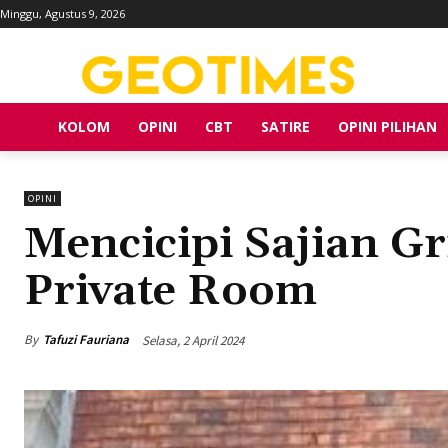
Minggu, Agustus 9, 2026
KOLOM
OPINI
CBT
SATIRE
OPINI PILIHAN
OPINI
Mencicipi Sajian G
Private Room
By
Tafuzi Fauriana
Selasa, 2 April 2024