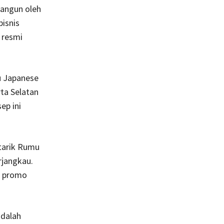
bangun oleh
isnis
 resmi
u Japanese
ta Selatan
ep ini
tarik Rumu
rjangkau.
a promo
adalah