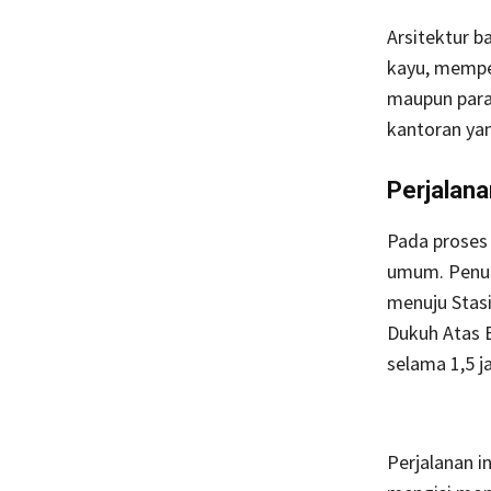
Arsitektur 
kayu, memp
maupun para
kantoran yan
Perjalana
Pada proses 
umum. Penul
menuju Stas
Dukuh Atas B
selama 1,5 j
Perjalanan 