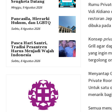
Sengketa Datang
Rumu Private
Minggu, 9 Agustus 2026
Vidi Aldiano
restoran Jep
Pancasila, Hierarki
Hukum, dan LGBTQ
dibuka pada 
Sabtu, 8 Agustus 2026
Konsep
priv
Pasca Hari Santri,
Grill agar 
Tradisi Pesantren
Harus Menjadi Wajah
yang ingin m
Indonesia
tergolong on
Sabtu, 8 Agustus 2026
Menyantap Gr
Private Room
Untuk satu o
menarik bag
Semua menu 