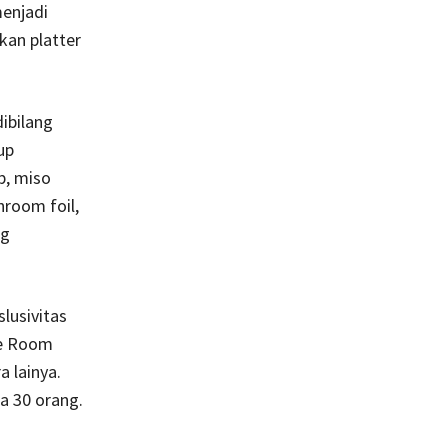
menjadi
kan platter
ibilang
up
p, miso
hroom foil,
ng
lusivitas
te Room
a lainya.
a 30 orang.