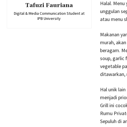
Halal. Menu 
Tafuzi Fauriana
unggulan sep
Digital & Media Communication Student at
atau menu sh
IPB University
Makanan yang
murah, akan 
beragam. Men
soup, garlic 
vegetable p
ditawarkan, 
Hal unik lai
menjadi prio
Grill ini co
Rumu Private
Sepuluh di a