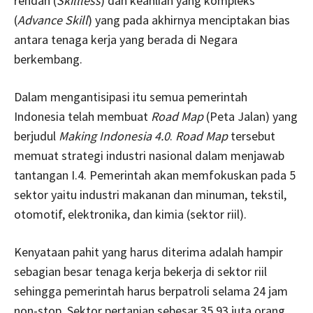
rendah (
Skillless
) dan keahlian yang kompleks
(
Advance Skill
) yang pada akhirnya menciptakan bias
antara tenaga kerja yang berada di Negara
berkembang.
Dalam mengantisipasi itu semua pemerintah
Indonesia telah membuat
Road Map
(Peta Jalan) yang
berjudul
Making Indonesia 4.0
.
Road Map
tersebut
memuat strategi industri nasional dalam menjawab
tantangan I.4. Pemerintah akan memfokuskan pada 5
sektor yaitu industri makanan dan minuman, tekstil,
otomotif, elektronika, dan kimia (sektor riil).
Kenyataan pahit yang harus diterima adalah hampir
sebagian besar tenaga kerja bekerja di sektor riil
sehingga pemerintah harus berpatroli selama 24 jam
non-stop. Sektor pertanian sebesar 35,93 juta orang