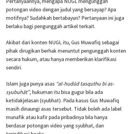
Pertanyaannya, mengapa NUGL mengunggah
potongan video dengan judul yang bersayap? Apa
motifnya? Sudahkah bertabayun? Pertanyaan ini juga
berlaku bagi pengunggah artikel terkait.
Akibat dari konten NUGL itu, Gus Muwafiq sebagai
pihak dirugikan berhak menuntut pengunggah konten
secara hukum, atau hanya memberikan klarifikasi
sendiri.
Islam juga punya asas
“al-hudūd tasquthu bi as-
syubuhāt”
, hukuman itu bisa gugur bila ada
ketidakjelasan (syubhat). Pada kasus Gus Muwafiq
masih dinaungi asas tersebut. Tidak boleh ada label
munafik atau kafir pada pribadinya bila hanya
berdasar potongan video yang syubhat, dan
terindikasi hoaks.