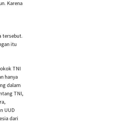
un. Karena
 tersebut.
ngan itu
 pokok TNI
an hanya
ung dalam
ntang TNI,
ra,
an UUD
sia dari