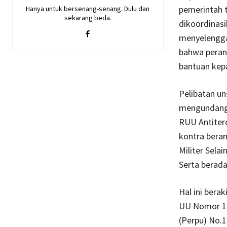
pemerintah 
Hanya untuk bersenang-senang. Dulu dan
sekarang beda.
dikoordinas
menyelengga
bahwa peran
bantuan kepa
Pelibatan un
mengundang p
RUU Antitero
kontra bera
Militer Sela
Serta berada
Hal ini ber
UU Nomor 15
(Perpu) No.