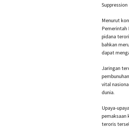
Suppression 
Menurut kon
Pemerintah 
pidana teror
bahkan merup
dapat menga
Jaringan ter
pembunuhan 
vital nasion
dunia.
Upaya-upaya 
pemaksaan k
teroris terse