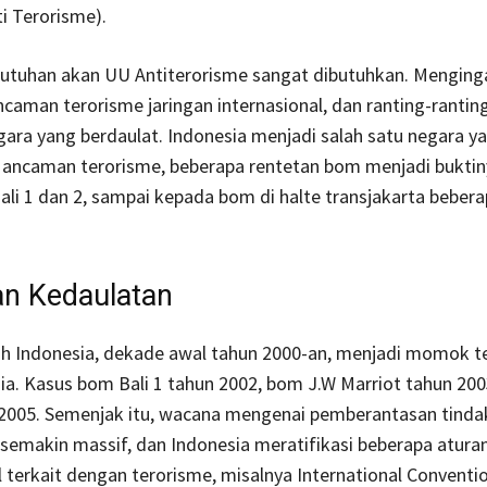
i Terorisme).
butuhan akan UU Antiterorisme sangat dibutuhkan. Menging
caman terorisme jaringan internasional, dan ranting-rantin
ara yang berdaulat. Indonesia menjadi salah satu negara y
ancaman terorisme, beberapa rentetan bom menjadi buktiny
li 1 dan 2, sampai kepada bom di halte transjakarta beber
n Kedaulatan
h Indonesia, dekade awal tahun 2000-an, menjadi momok t
ia. Kasus bom Bali 1 tahun 2002, bom J.W Marriot tahun 20
 2005. Semenjak itu, wacana mengenai pemberantasan tinda
 semakin massif, dan Indonesia meratifikasi beberapa atura
l terkait dengan terorisme, misalnya International Conventio