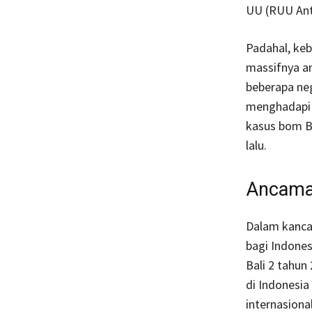
UU (RUU Ant
Padahal, ke
massifnya an
beberapa neg
menghadapi 
kasus bom Ba
lalu.
Ancama
Dalam kanca
bagi Indones
Bali 2 tahun
di Indonesia
internasiona