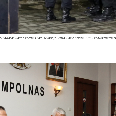
i kawasan Darmo Permai Utara, Surabaya, Jawa Timur, Selasa (13/6). Penyisiran terseb