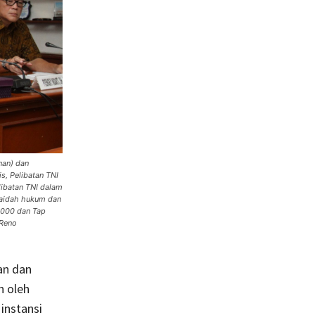
nan) dan
s, Pelibatan TNI
libatan TNI dalam
kaidah hukum dan
2000 dan Tap
Reno
an dan
n oleh
instansi