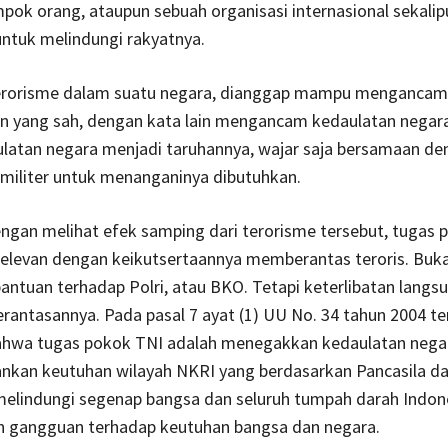
pok orang, ataupun sebuah organisasi internasional sekalip
ntuk melindungi rakyatnya.
erorisme dalam suatu negara, dianggap mampu mengancam
n yang sah, dengan kata lain mengancam kedaulatan negara
latan negara menjadi taruhannya, wajar saja bersamaan de
 militer untuk menanganinya dibutuhkan.
 dengan melihat efek samping dari terorisme tersebut, tugas
relevan dengan keikutsertaannya memberantas teroris. Buk
antuan terhadap Polri, atau BKO. Tetapi keterlibatan langs
antasannya. Pada pasal 7 ayat (1) UU No. 34 tahun 2004 te
bahwa tugas pokok TNI adalah menegakkan kedaulatan nega
kan keutuhan wilayah NKRI yang berdasarkan Pancasila d
melindungi segenap bangsa dan seluruh tumpah darah Indone
 gangguan terhadap keutuhan bangsa dan negara.