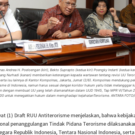
s Andrea H. Poeloengan (kiri), Bekto Suprapto (kedua kiri) Poengky Indarti (kedua ka
ng Nurhadi (kanan) memberikan keterangan kepada wartawan tentang revisi UU Terori
erta isu lainnya di Kantor Kompolnas, Jakarta, Jumat (2/6). Kompolnas mendukung pe
sme di Indonesia, namun harus sesuai dengan koridor hukum yaitu tidak melangggar 
 dan dengan membuat UU yang telah diamanahkan dalam UUD 1945, Tap MPR VI/Tahun 
00 untuk menegakkan hukum dalam memghadapi kejahatanTerorisme. ANTARA FOTO/
yat (1) Draft RUU Antiterorisme menjelaskan, bahwa kebijak
ional penanggulangan Tindak Pidana Terorisme dilaksanaka
egara Republik Indonesia, Tentara Nasional Indonesia, serta 