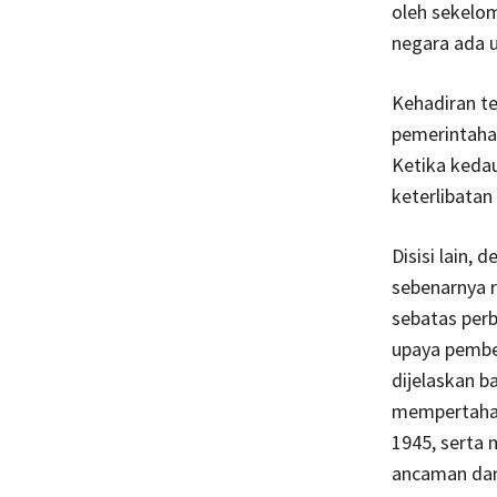
oleh sekelom
negara ada u
Kehadiran t
pemerintaha
Ketika kedau
keterlibatan
Disisi lain,
sebenarnya 
sebatas perb
upaya pember
dijelaskan 
mempertahan
1945, serta 
ancaman dan