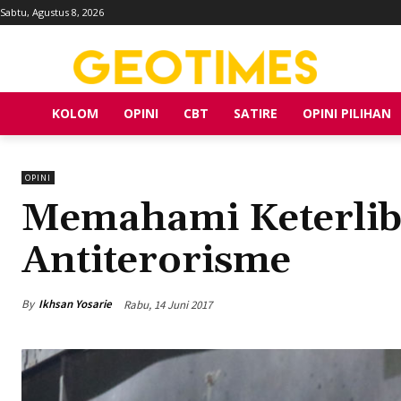
Sabtu, Agustus 8, 2026
KOLOM
OPINI
CBT
SATIRE
OPINI PILIHAN
OPINI
Memahami Keterli
Antiterorisme
By
Ikhsan Yosarie
Rabu, 14 Juni 2017