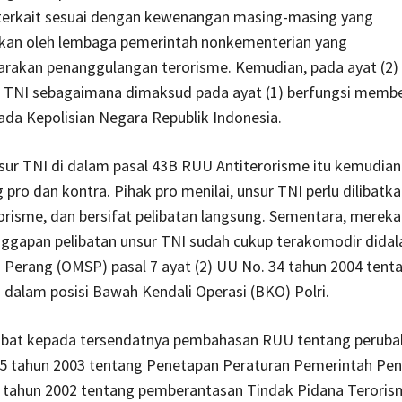
terkait sesuai dengan kewenangan masing-masing yang
ikan oleh lembaga pemerintah nonkementerian yang
rakan penanggulangan terorisme. Kemudian, pada ayat (2) d
 TNI sebagaimana dimaksud pada ayat (1) berfungsi membe
da Kepolisian Negara Republik Indonesia.
sur TNI di dalam pasal 43B RUU Antiterorisme itu kemudian
ro dan kontra. Pihak pro menilai, unsur TNI perlu dilibatk
risme, dan bersifat pelibatan langsung. Sementara, mereka
nggapan pelibatan unsur TNI sudah cukup terakomodir dida
in Perang (OMSP) pasal 7 ayat (2) UU No. 34 tahun 2004 tent
 dalam posisi Bawah Kendali Operasi (BKO) Polri.
akibat kepada tersendatnya pembahasan RUU tentang peruba
 tahun 2003 tentang Penetapan Peraturan Pemerintah Pe
1 tahun 2002 tentang pemberantasan Tindak Pidana Teroris