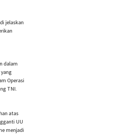
i jelaskan
rikan
an dalam
 yang
lam Operasi
ang TNI.
han atas
ngganti UU
me menjadi