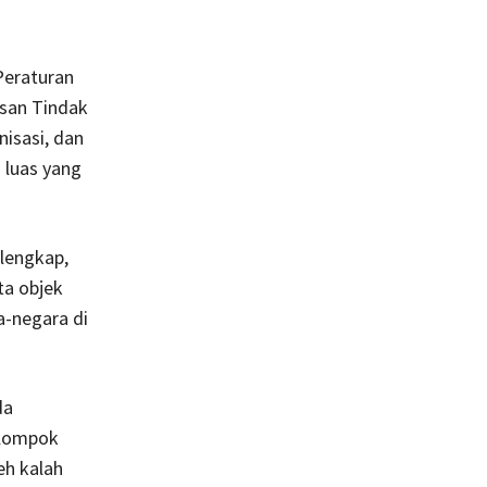
Peraturan
san Tindak
nisasi, dan
 luas yang
 lengkap,
ta objek
a-negara di
da
elompok
leh kalah