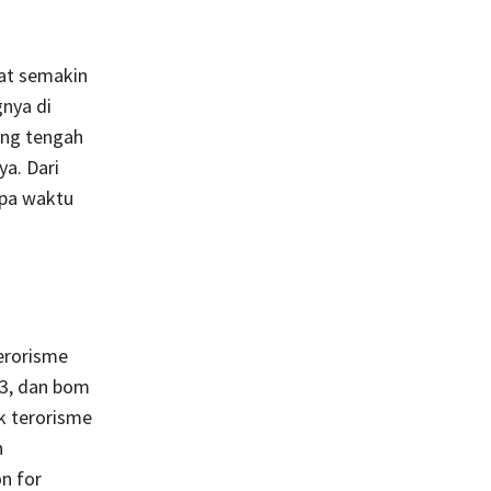
at semakin
gnya di
ang tengah
a. Dari
apa waktu
erorisme
03, dan bom
k terorisme
n
n for