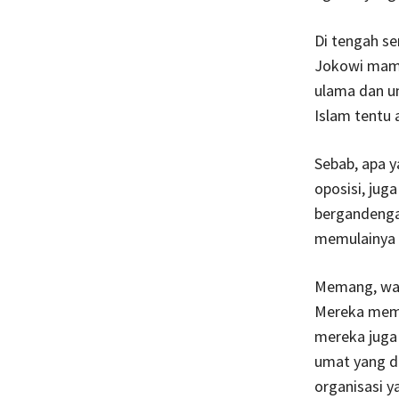
Di tengah se
Jokowi mamp
ulama dan u
Islam tentu 
Sebab, apa y
oposisi, ju
bergandenga
memulainya 
Memang, waca
Mereka memba
mereka juga
umat yang d
organisasi y