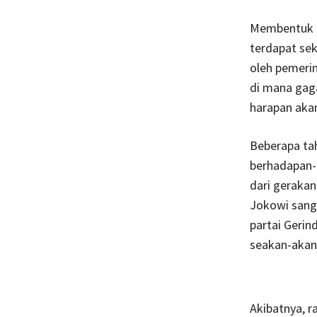
Membentuk k
terdapat se
oleh pemerin
di mana gaga
harapan aka
Beberapa tah
berhadapan-
dari geraka
Jokowi sanga
partai Gerin
seakan-akan 
Akibatnya, r