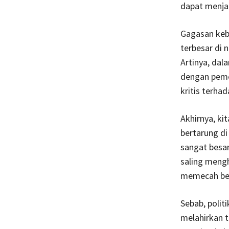
dapat menjad
Gagasan keba
terbesar di 
Artinya, dal
dengan pemer
kritis terha
Akhirnya, k
bertarung di
sangat besar
saling mengh
memecah bel
Sebab, polit
melahirkan t