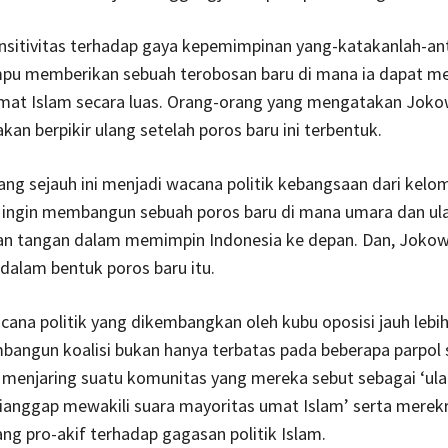
nsitivitas terhadap gaya kepemimpinan yang-katakanlah-ant
u memberikan sebuah terobosan baru di mana ia dapat m
mat Islam secara luas. Orang-orang yang mengatakan Jokow
akan berpikir ulang setelah poros baru ini terbentuk.
ang sejauh ini menjadi wacana politik kebangsaan dari kel
ga ingin membangun sebuah poros baru di mana umara dan u
n tangan dalam memimpin Indonesia ke depan. Dan, Jokowi
dalam bentuk poros baru itu.
na politik yang dikembangkan oleh kubu oposisi jauh lebi
ngun koalisi bukan hanya terbatas pada beberapa parpol s
 menjaring suatu komunitas yang mereka sebut sebagai ‘ul
ianggap mewakili suara mayoritas umat Islam’ serta merek
ang pro-akif terhadap gagasan politik Islam.