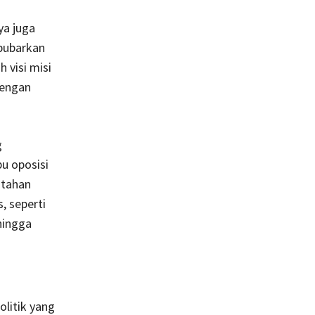
ya juga
bubarkan
 visi misi
dengan
g
u oposisi
ntahan
, seperti
hingga
.
olitik yang