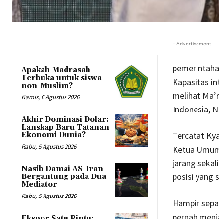
- Advertisement -
pemerintahan
Apakah Madrasah
Terbuka untuk siswa
Kapasitas i
non-Muslim?
melihat Ma’
Kamis, 6 Agustus 2026
Indonesia, N
Akhir Dominasi Dolar:
Lanskap Baru Tatanan
Tercatat Ky
Ekonomi Dunia?
Rabu, 5 Agustus 2026
Ketua Umum M
jarang sekal
Nasib Damai AS-Iran
posisi yang
Bergantung pada Dua
Mediator
Rabu, 5 Agustus 2026
Hampir separ
pernah menja
Ekspor Satu Pintu: