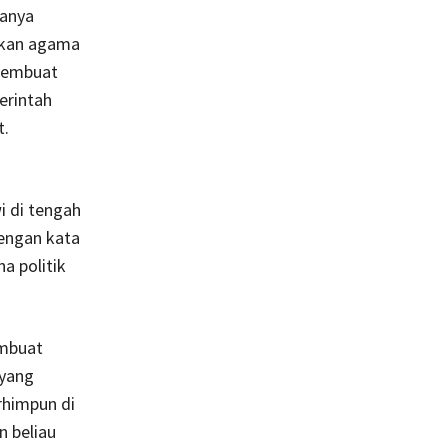
hanya
tkan agama
 membuat
erintah
t.
 di tengah
Dengan kata
a politik
embuat
 yang
rhimpun di
 beliau