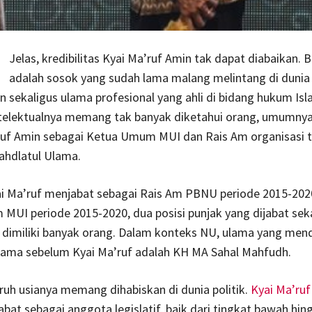
Jelas, kredibilitas Kyai Ma’ruf Amin tak dapat diabaikan. B
adalah sosok yang sudah lama malang melintang di dunia
 sekaligus ulama profesional yang ahli di bidang hukum Isl
ntelektualnya memang tak banyak diketahui orang, umumny
ruf Amin sebagai Ketua Umum MUI dan Rais Am organisasi t
ahdlatul Ulama.
ai Ma’ruf menjabat sebagai Rais Am PBNU periode 2015-202
UI periode 2015-2020, dua posisi punjak yang dijabat sekal
i dimiliki banyak orang. Dalam konteks NU, ulama yang men
 sama sebelum Kyai Ma’ruf adalah KH MA Sahal Mahfudh.
uh usianya memang dihabiskan di dunia politik.
Kyai Ma’ruf
bat sebagai anggota legislatif, baik dari tingkat bawah hin