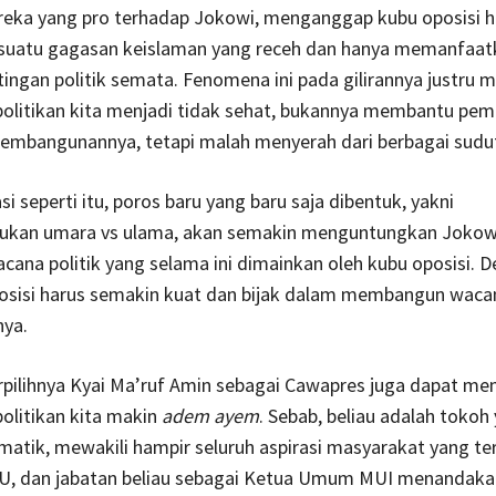
reka yang pro terhadap Jokowi, menganggap kubu oposisi 
uatu gagasan keislaman yang receh dan hanya memanfaa
ingan politik semata. Fenomena ini pada gilirannya justru
olitikan kita menjadi tidak sehat, bukannya membantu pem
pembangunannya, tetapi malah menyerah dari berbagai sudu
si seperti itu, poros baru yang baru saja dibentuk, yakni
an umara vs ulama, akan semakin menguntungkan Jokowi
ana politik yang selama ini dimainkan oleh kubu oposisi. 
posisi harus semakin kuat dan bijak dalam membangun wacan
ya.
terpilihnya Kyai Ma’ruf Amin sebagai Cawapres juga dapat m
olitikan kita makin
adem ayem
. Sebab, beliau adalah tokoh
matik, mewakili hampir seluruh aspirasi masyarakat yang te
NU, dan jabatan beliau sebagai Ketua Umum MUI menandakan