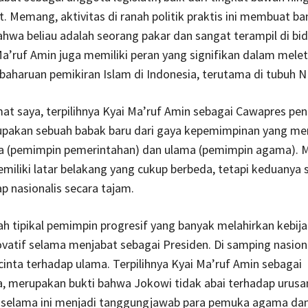
t. Memang, aktivitas di ranah politik praktis ini membuat b
ahwa beliau adalah seorang pakar dan sangat terampil di b
Ma’ruf Amin juga memiliki peran yang signifikan dalam mele
aharuan pemikiran Islam di Indonesia, terutama di tubuh NU
at saya, terpilihnya Kyai Ma’ruf Amin sebagai Cawapres p
pakan sebuah babak baru dari gaya kepemimpinan yang m
a (pemimpin pemerintahan) dan ulama (pemimpin agama). 
miliki latar belakang yang cukup berbeda, tetapi keduany
ap nasionalis secara tajam.
h tipikal pemimpin progresif yang banyak melahirkan kebij
ovatif selama menjabat sebagai Presiden. Di samping nasiona
cinta terhadap ulama. Terpilihnya Kyai Ma’ruf Amin sebagai
, merupakan bukti bahwa Jokowi tidak abai terhadap urusa
selama ini menjadi tanggungjawab para pemuka agama dan