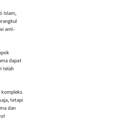
i Islam,
erangkul
i anti-
ompok
lama dapat
 telah
h kompleks.
aja, tetapi
ama dan
rut