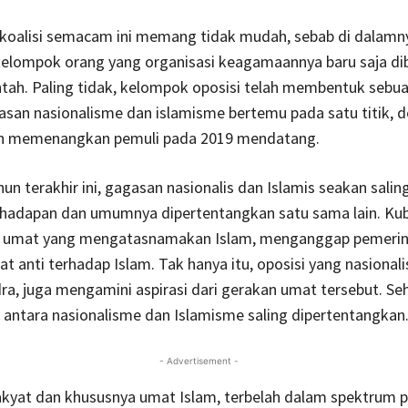
oalisi semacam ini memang tidak mudah, sebab di dalamn
kelompok orang yang organisasi keagamaannya baru saja di
tah. Paling tidak, kelompok oposisi telah membentuk sebuah
san nasionalisme dan islamisme bertemu pada satu titik, 
n memenangkan pemuli pada 2019 mendatang.
un terakhir ini, gagasan nasionalis dan Islamis seakan salin
hadapan dan umumnya dipertentangkan satu sama lain. Kub
n umat yang mengatasnamakan Islam, menganggap pemeri
t anti terhadap Islam. Tak hanya itu, oposisi yang nasionalis
dra, juga mengamini aspirasi dari gerakan umat tersebut. Se
antara nasionalisme dan Islamisme saling dipertentangkan
- Advertisement -
akyat dan khususnya umat Islam, terbelah dalam spektrum p