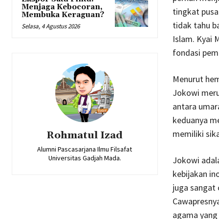
Menjaga Kebocoran,
tingkat pusa
Membuka Keraguan?
tidak tahu b
Selasa, 4 Agustus 2026
Islam. Kyai 
fondasi pemb
Menurut hem
Jokowi meru
antara umar
keduanya me
memiliki sik
Rohmatul Izad
Alumni Pascasarjana Ilmu Filsafat
Universitas Gadjah Mada.
Jokowi adala
kebijakan in
juga sangat 
Cawapresnya
agama yang 