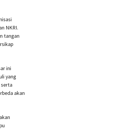
nisasi
aan NKRI.
an tangan
rsikap
r ini
li yang
 serta
erbeda akan
 akan
mpu