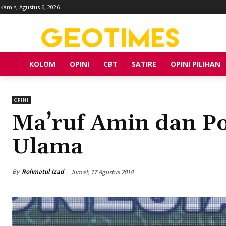
Kamis, Agustus 6, 2026
KOLOM
OPINI
CBT
SATIRE
OPINI PILIHAN
OPINI
Ma’ruf Amin dan P
Ulama
By
Rohmatul Izad
Jumat, 17 Agustus 2018