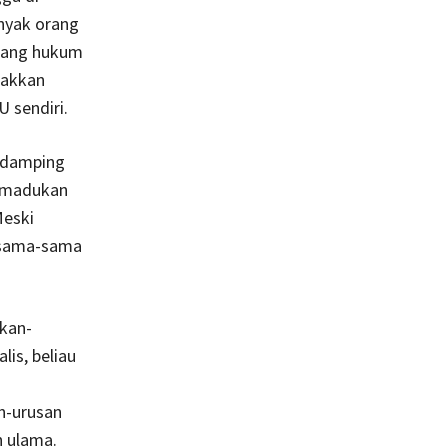
anyak orang
idang hukum
takkan
 sendiri.
endamping
emadukan
Meski
a sama-sama
akan-
lis, beliau
n-urusan
 ulama.