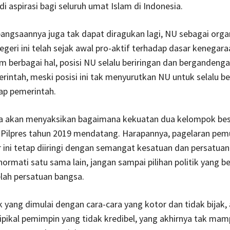
i aspirasi bagi seluruh umat Islam di Indonesia.
ngsaannya juga tak dapat diragukan lagi, NU sebagai orga
negeri ini telah sejak awal pro-aktif terhadap dasar kenegar
am berbagai hal, posisi NU selalu beriringan dan bergandeng
intah, meski posisi ini tak menyurutkan NU untuk selalu be
dap pemerintah.
ita akan menyaksikan bagaimana kekuatan dua kelompok besa
 Pilpres tahun 2019 mendatang. Harapannya, pagelaran pemu
 ini tetap diiringi dengan semangat kesatuan dan persatuan
ormati satu sama lain, jangan sampai pilihan politik yang b
ah persatuan bangsa.
ik yang dimulai dengan cara-cara yang kotor dan tidak bijak,
ipikal pemimpin yang tidak kredibel, yang akhirnya tak ma