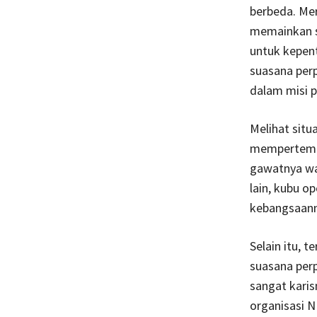
berbeda. Me
memainkan s
untuk kepent
suasana perp
dalam misi 
Melihat situa
mempertemuk
gawatnya wac
lain, kubu o
kebangsaann
Selain itu, 
suasana perp
sangat karis
organisasi 