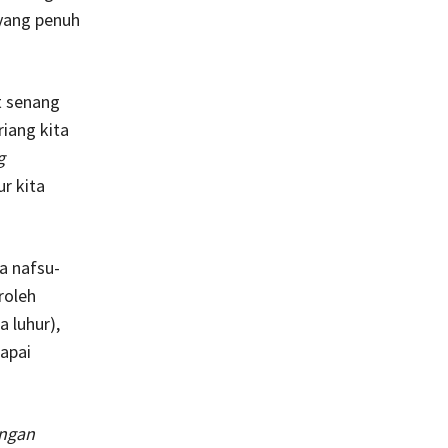
 yang penuh
t senang
iang kita
g
r kita
a nafsu-
roleh
 luhur),
capai
ngan