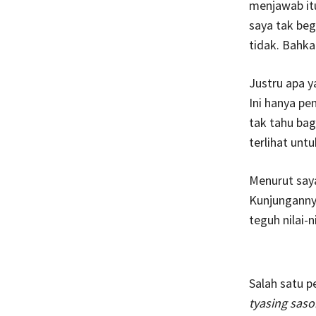
menjawab itu
saya tak be
tidak. Bahka
Justru apa y
Ini hanya pe
tak tahu bag
terlihat un
Menurut saya
Kunjunganny
teguh nilai-
Salah satu p
tyasing sas