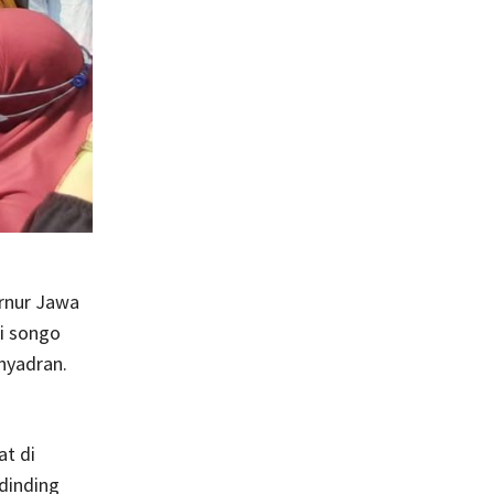
rnur Jawa
i songo
 nyadran.
t di
dinding