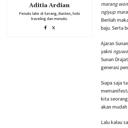
marang won
Aditia Ardian
ngiyup mar
Penulis lahir di Serang, Banten, hobi
traveling dan menulis.
Berilah maka
baju. Serta 
Ajaran Suna
yakni
nguwo
Sunan Drajat
generasi pe
Siapa saja t
memanifestas
kita seorang
akan mudah
Lalu kalau 