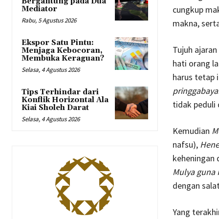
Bergantung pada Dua
cungkup maka
Mediator
Rabu, 5 Agustus 2026
makna, serta
Ekspor Satu Pintu:
Tujuh ajaran
Menjaga Kebocoran,
Membuka Keraguan?
hati orang la
Selasa, 4 Agustus 2026
harus tetap 
pringgabaya
Tips Terhindar dari
Konflik Horizontal Ala
tidak peduli
Kiai Sholeh Darat
Selasa, 4 Agustus 2026
Kemudian
M
nafsu),
Hene
keheningan d
Mulya guna 
dengan salat
Yang terakhi