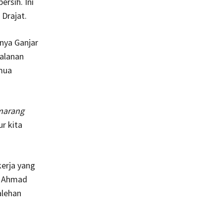
rsih. Ini
Drajat.
anya Ganjar
jalanan
emua
 marang
r kita
kerja yang
H Ahmad
alehan