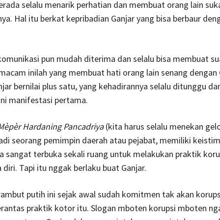
erada selalu menarik perhatian dan membuat orang lain suka
. Hal itu berkat kepribadian Ganjar yang bisa berbaur de
komunikasi pun mudah diterima dan selalu bisa membuat sua
macam inilah yang membuat hati orang lain senang dengan 
ar bernilai plus satu, yang kehadirannya selalu ditunggu da
Ini manifestasi pertama.
Mèpèr Hardaning Pancadriya
(kita harus selalu menekan gel
adi seorang pemimpin daerah atau pejabat, memiliki keisti
a sangat terbuka sekali ruang untuk melakukan praktik koru
iri. Tapi itu nggak berlaku buat Ganjar.
ambut putih ini sejak awal sudah komitmen tak akan korup
antas praktik kotor itu. Slogan mboten korupsi mboten ng