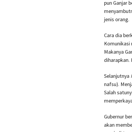
pun Ganjar b
menyambutnya
jenis orang.
Cara dia ber
Komunikasi 
Makanya Ganj
diharapkan. 
Selanjutnya
nafsu). Menj
Salah satuny
memperkaya d
Gubernur ber
akan member