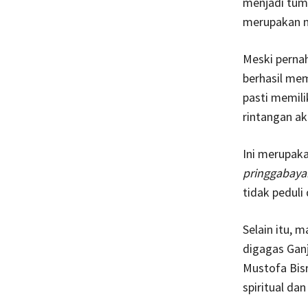
menjadi tum
merupakan ma
Meski pernah
berhasil mem
pasti memili
rintangan ak
Ini merupaka
pringgabaya
tidak peduli
Selain itu, 
digagas Ganj
Mustofa Bisr
spiritual dan