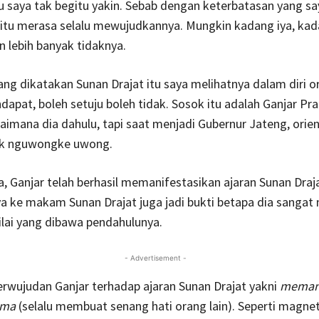
 saya tak begitu yakin. Sebab dengan keterbatasan yang say
gitu merasa selalu mewujudkannya. Mungkin kadang iya, kad
n lebih banyak tidaknya.
ang dikatakan Sunan Drajat itu saya melihatnya dalam diri or
ndapat, boleh setuju boleh tidak. Sosok itu adalah Ganjar P
aimana dia dahulu, tapi saat menjadi Gubernur Jateng, orien
tuk nguwongke uwong.
, Ganjar telah berhasil memanifestasikan ajaran Sunan Draja
a ke makam Sunan Drajat juga jadi bukti betapa dia sang
nilai yang dibawa pendahulunya.
- Advertisement -
erwujudan Ganjar terhadap ajaran Sunan Drajat yakni
meman
oma
(selalu membuat senang hati orang lain). Seperti magnet