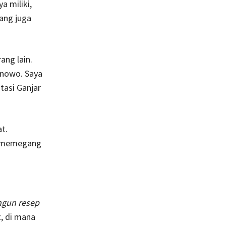
a miliki,
ang juga
ang lain.
ranowo. Saya
tasi Ganjar
t.
at memegang
gun resep
, di mana