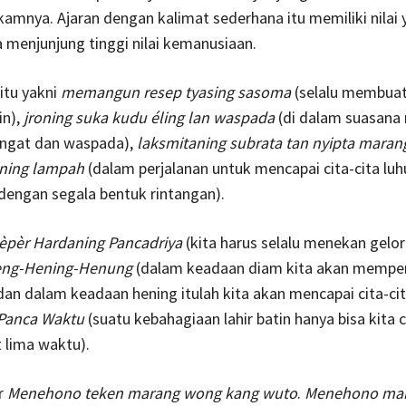
mnya. Ajaran dengan kalimat sederhana itu memiliki nilai
 menjunjung tinggi nilai kemanusiaan.
 itu yakni
memangun resep tyasing sasoma
(selalu membua
in),
jroning suka kudu éling lan waspada
(di dalam suasana r
ingat dan waspada),
laksmitaning subrata tan nyipta
maran
ning lampah
(dalam perjalanan untuk mencapai cita-cita luhu
 dengan segala bentuk rintangan).
èpèr Hardaning Pancadriya
(kita harus selalu menekan gelor
ng-Hening-Henung
(dalam keadaan diam kita akan mempe
an dalam keadaan hening itulah kita akan mencapai cita-cita
Panca Waktu
(suatu kebahagiaan lahir batin hanya bisa kita 
 lima waktu).
r
Menehono teken marang wong kang wuto
.
Menehono ma