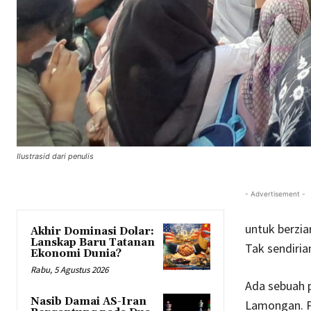
Ilustrasid dari penulis
- Advertisement -
untuk berzia
Akhir Dominasi Dolar:
Lanskap Baru Tatanan
Tak sendirian
Ekonomi Dunia?
Rabu, 5 Agustus 2026
Ada sebuah 
Nasib Damai AS-Iran
Lamongan. P