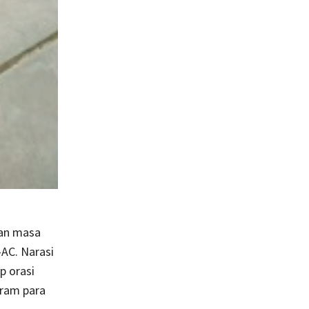
an masa
AC. Narasi
p orasi
uram para