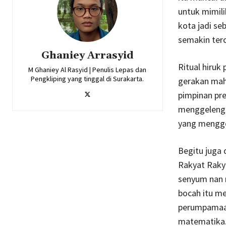
untuk mimil
kota jadi s
semakin terc
Ghaniey Arrasyid
Ritual hiru
M Ghaniey Al Rasyid | Penulis Lepas dan
Pengkliping yang tinggal di Surakarta.
gerakan mah
pimpinan pr
menggelengka
yang mengge
Begitu juga
Rakyat Rakya
senyum nan m
bocah itu me
perumpamaan
matematika.