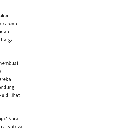
rakan
h karena
udah
 harga
s membuat
3
ereka
bendung
 di lihat
gi? Narasi
 rakyatnya