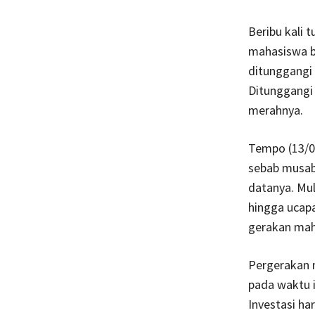
Beribu kali 
mahasiswa be
ditunggangi 
Ditunggangi 
merahnya.
Tempo (13/01
sebab musab
datanya. Mu
hingga ucapa
gerakan maha
Pergerakan 
pada waktu i
Investasi har