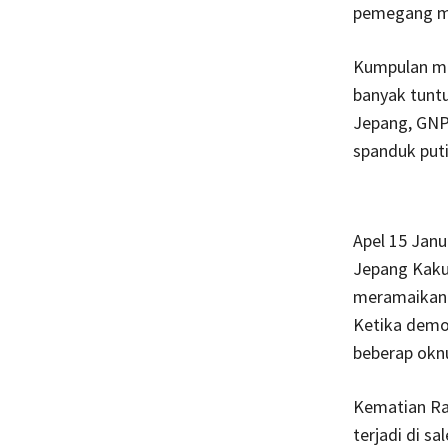
pemegang mo
Kumpulan ma
banyak tuntu
Jepang, GNP 
spanduk puti
Apel 15 Jan
Jepang Kaku
meramaikan 
Ketika demon
beberap okn
Kematian Ra
terjadi di s