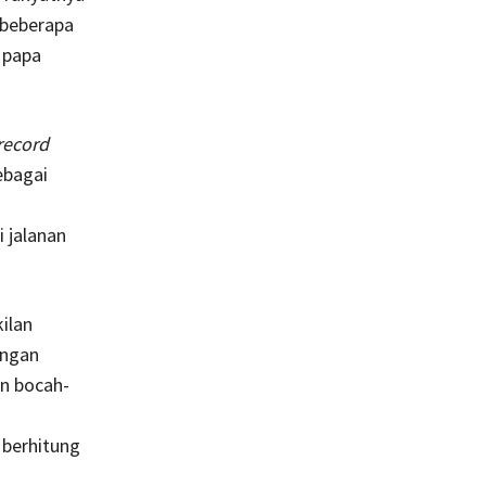
 beberapa
 papa
record
ebagai
 jalanan
ilan
engan
an bocah-
 berhitung