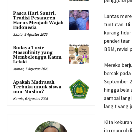
pengguna jal
Pasca Hari Santri,
Lantas mere
Tradisi Pesantren
Harus Menjadi Wajah
tuntutan. Di
Indonesia
kurang tidur
Sabtu, 8 Agustus 2026
penderitaan
Budaya Toxic
BBM, revisi 
Masculinity yang
Membelenggu Kaum
Lelaki
Mereka berju
Jumat, 7 Agustus 2026
bercak pada 
September 2
Apakah Madrasah
Terbuka untuk siswa
hingga bela
non-Muslim?
sampai langi
Kamis, 6 Agustus 2026
langit yang 
Kita kekuran
itu muncul 