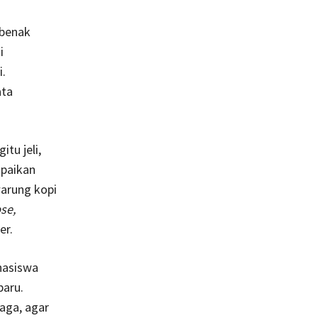
 benak
i
i.
ata
tu jeli,
paikan
arung kopi
se,
er.
hasiswa
baru.
jaga, agar