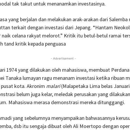
dal tak takut untuk menanamkan investasinya.
sa yang berjalan dan melakukan arak-arakan dari Salemb
ttan terkait dengan investasi dari Jepang. “Hantam Neokol
naik celana rakyat melorot.” Kritik itu betul-betul ramai ter
h tand kritik kepada penguasa
- Advertisement -
uari 1974 yang dilakukan oleh mahasiswa, membuat Perdana
ei Tanaka lumayan ragu menanam investasi ketika ribuan m
pusat kota. Akronim
malari
(Malapetaka Lima belas Januari
strasi belum juga kelar, meledak perusakan yang dilakukan
um. Mahasiswa merasa demonstrasi mereka ditunggangi.
madi yang sebelumnya menyampaikan bahwasannya kerusu
alemba, dsb itu sengaja dibuat oleh Ali Moertopo dengan oper