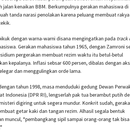
ih jalan kenaikan BBM. Berkumpulnya gerakan mahasiswa di
ebuah tanda narasi penolakan karena peluang membuat rakya
ekik.
k pikuk dengan warna-warni disana mengingatkan pada
track 
asiswa. Gerakan mahasiswa tahun 1965, dengan Zamroni s
esidium pergerakan membuat rezim waktu itu betul-betul
n kepalanya. Inflasi sebsar 600 persen, dibalas dengan aksi
legar dan menggulingkan orde lama.
 dengan tahun 1998, masa menduduki gedung Dewan Perwak
t Indonesia (DPR RI), lengserlah pak tua berambut putih d
isteri digiring untuk segera mundur. Konkrit sudah, gerak
mbuat getar kaki dan tangan rezim. Alhasil segala bentuk
 muncul, “pembangkang sipil sampai orang-orang tak bisa
”