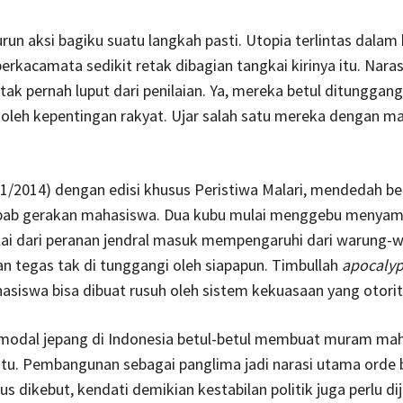
turun aksi bagiku suatu langkah pasti. Utopia terlintas dalam
rkacamata sedikit retak dibagian tangkai kirinya itu. Naras
tak pernah luput dari penilaian. Ya, mereka betul ditunggang
oleh kepentingan rakyat. Ujar salah satu mereka dengan m
/2014) dengan edisi khusus Peristiwa Malari, mendedah begi
ab gerakan mahasiswa. Dua kubu mulai menggebu menyam
lai dari peranan jendral masuk mempengaruhi dari warung-w
n tegas tak di tunggangi oleh siapapun. Timbullah
apocalyp
siswa bisa dibuat rusuh oleh sistem kekuasaan yang otorit
modal jepang di Indonesia betul-betul membuat muram ma
tu. Pembangunan sebagai panglima jadi narasi utama orde 
us dikebut, kendati demikian kestabilan politik juga perlu di