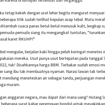
an karena ia lumayan tersendat dan terganggu.
ka tetap kekeh dengan urat leher begitu mengurat menyua
 beberapa titik sudah terlihat kepulan asap tebal. Mata mera
 ditambah cuaca panas betul-betul menusuk kulit, lengkap s
 pemuda-pemuda siang itu mengangkat tuntutan, “turunkan
pasal karet RKUHP!”
bel mengular, berjalan kaki hingga peluh keringat menete
pakaian mereka. Usut punya usut bertepatan pada tanggal 
022, tuk! Disahkannya harga BBM. Terbakar sudah emosi m
ian sang ibu tak membuatnya nyaman. Narasi lawan tak ter
t mendung meneteskan air sebagai tanda, perjuangan mereka
juga muram.
gan anggaran negara, mau dapat dari mana uang? Hutang la
di beberapa surat kabar perempuan bondol untuk meyakinkan