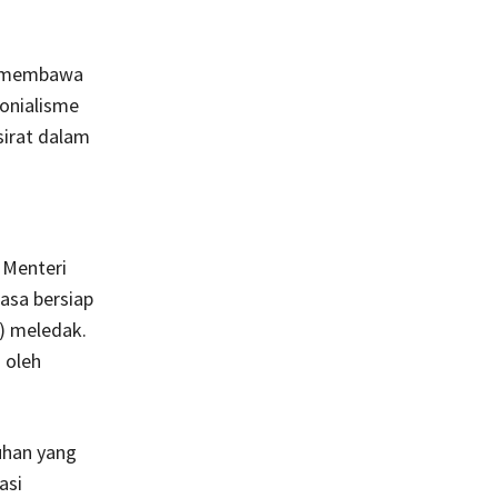
a membawa
onialisme
sirat dalam
 Menteri
asa bersiap
) meledak.
 oleh
han yang
asi