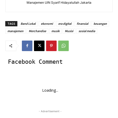
Manajemen UIN Syarif Hidayatullah Jakarta
TAGS
Band Lokal
ekonomi
era digital
finansial
keuangan
manajemen
Merchandise
musik
Musisi
sosial media
Facebook Comment
Loading...
- Advertisement -