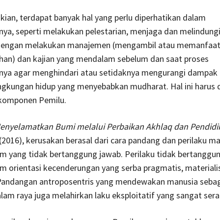
an, terdapat banyak hal yang perlu diperhatikan dalam
ya, seperti melakukan pelestarian, menjaga dan melindung
dengan melakukan manajemen (mengambil atau memanfaat
ihan) dan kajian yang mendalam sebelum dan saat proses
nya agar menghindari atau setidaknya mengurangi dampak 
ingkungan hidup yang menyebabkan mudharat. Hal ini harus 
komponen Pemilu.
enyelamatkan Bumi melalui Perbaikan Akhlaq dan Pendidi
(2016), kerusakan berasal dari cara pandang dan perilaku m
m yang tidak bertanggung jawab. Perilaku tidak bertanggun
 orientasi kecenderungan yang serba pragmatis, materialis
 Pandangan antroposentris yang mendewakan manusia sebag
alam raya juga melahirkan laku eksploitatif yang sangat sera