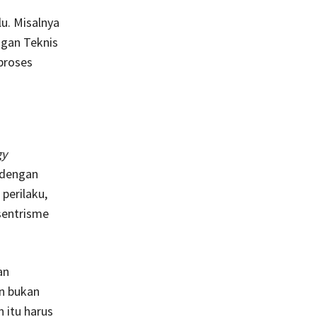
u. Misalnya
gan Teknis
 proses
gy
 dengan
perilaku,
sentrisme
an
n bukan
 itu harus