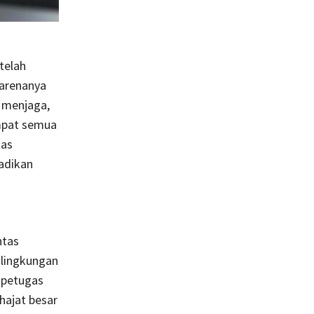
telah
Karenanya
 menjaga,
mpat semua
tas
jadikan
ntas
lingkungan
, petugas
 hajat besar