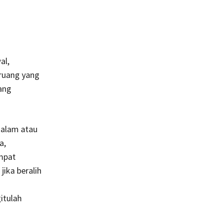
al,
ruang yang
ang
 alam atau
a,
mpat
ika beralih
n
itulah