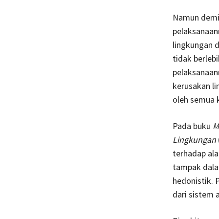
Namun demiki
pelaksanaann
lingkungan 
tidak berleb
pelaksanaan
kerusakan l
oleh semua 
Pada buku
M
Lingkungan
terhadap ala
tampak dalam
hedonistik.
dari sistem 