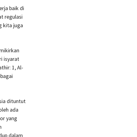
rja baik di
t regulasi
 kita juga
mikirkan
i isyarat
hir: 1, Al-
ebagai
ia dituntut
oleh ada
ior yang
n
dup dalam