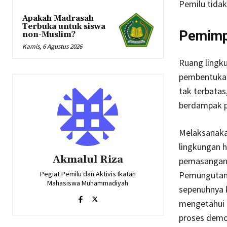
Pemilu tida
Apakah Madrasah
Terbuka untuk siswa
Pemimp
non-Muslim?
Kamis, 6 Agustus 2026
Ruang lingku
pembentukan
tak terbatas
berdampak p
Melaksanaka
lingkungan h
Akmalul Riza
pemasangan 
Pemungutan 
Pegiat Pemilu dan Aktivis Ikatan
Mahasiswa Muhammadiyah
sepenuhnya 
mengetahui c
proses demok