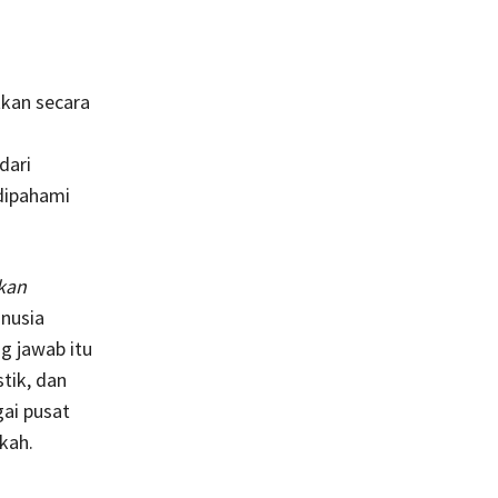
i
kan secara
dari
dipahami
kan
anusia
g jawab itu
tik, dan
ai pusat
kah.