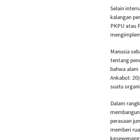
Selain inter
kalangan pen
PKPU atau P
mengimpleme
Manusia seba
tentang penc
bahwa alam i
Ankabut: 20)
suatu organ
Dalam rangk
membangun m
perasaan jum
memberi rua
kesewenang-