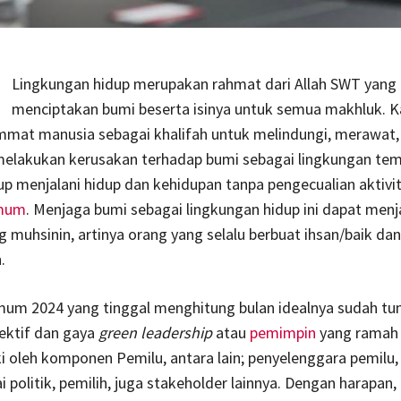
Lingkungan hidup merupakan rahmat dari Allah SWT yang 
menciptakan bumi beserta isinya untuk semua makhluk. 
ummat manusia sebagai khalifah untuk melindungi, merawat,
 melakukan kerusakan terhadap bumi sebagai lingkungan te
p menjalani hidup dan kehidupan tanpa pengecualian aktivi
umum
. Menjaga bumi sebagai lingkungan hidup ini dapat men
 muhsinin, artinya orang yang selalu berbuat ihsan/baik dan
.
mum 2024 yang tinggal menghitung bulan idealnya sudah tu
ektif dan gaya
green leadership
atau
pemimpin
yang ramah 
ki oleh komponen Pemilu, antara lain; penyelenggara pemilu
i politik, pemilih, juga stakeholder lainnya. Dengan harapan,