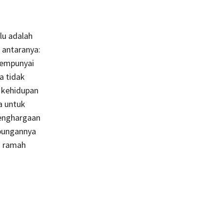
lu adalah
 antaranya:
mempunyai
a tidak
 kehidupan
a untuk
penghargaan
bungannya
h ramah