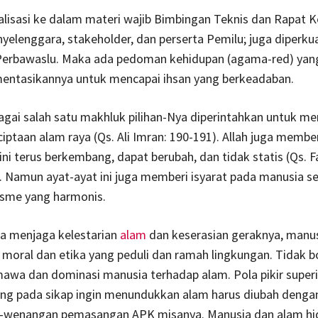
nalisasi ke dalam materi wajib Bimbingan Teknis dan Rapat Ke
yelenggara, stakeholder, dan perserta Pemilu; juga diperkua
erbawaslu. Maka ada pedoman kehidupan (agama-red) yang
ntasikannya untuk mencapai ihsan yang berkeadaban.
gai salah satu makhluk pilihan-Nya diperintahkan untuk me
iptaan alam raya (Qs. Ali Imran: 190-191). Allah juga member
ni terus berkembang, dapat berubah, dan tidak statis (Qs. Fat
. Namun ayat-ayat ini juga memberi isyarat pada manusia s
isme yang harmonis.
a menjaga kelestarian
alam
dan keserasian geraknya, manus
oral dan etika yang peduli dan ramah lingkungan. Tidak b
awa dan dominasi manusia terhadap alam. Pola pikir super
ng pada sikap ingin menundukkan alam harus diubah denga
wenangan pemasangan APK misanya. Manusia dan alam hi