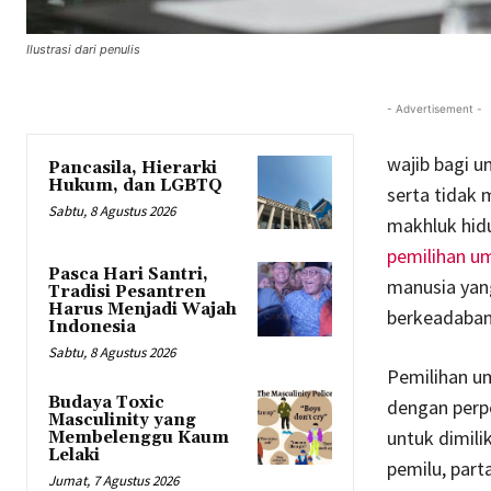
Ilustrasi dari penulis
- Advertisement -
wajib bagi 
Pancasila, Hierarki
Hukum, dan LGBTQ
serta tidak
Sabtu, 8 Agustus 2026
makhluk hidu
pemilihan 
Pasca Hari Santri,
manusia yang
Tradisi Pesantren
Harus Menjadi Wajah
berkeadaban
Indonesia
Sabtu, 8 Agustus 2026
Pemilihan u
Budaya Toxic
dengan perp
Masculinity yang
untuk dimili
Membelenggu Kaum
Lelaki
pemilu, parta
Jumat, 7 Agustus 2026