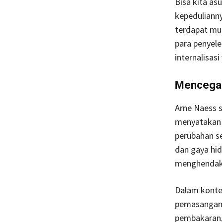
Bisa kita a
kepedulianny
terdapat mu
para penyele
internalisas
Mencegah
Arne Naess 
menyatakan b
perubahan se
dan gaya hid
menghendaki
Dalam kontek
pemasangan 
pembakaran