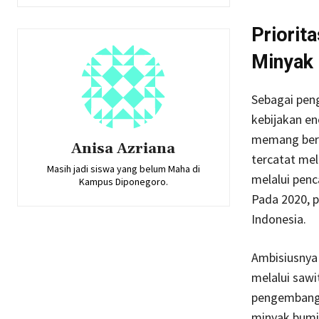
Priorit
Minyak
Sebagai pen
kebijakan en
memang bera
Anisa Azriana
tercatat me
Masih jadi siswa yang belum Maha di
melalui pen
Kampus Diponegoro.
Pada 2020, 
Indonesia.
Ambisiusnya
melalui saw
pengembangan
minyak bumi.