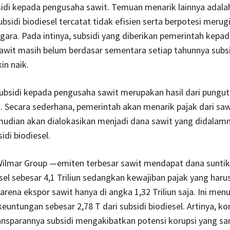
idi kepada pengusaha sawit. Temuan menarik lainnya adala
bsidi biodiesel tercatat tidak efisien serta berpotesi merug
ara. Pada intinya, subsidi yang diberikan pemerintah kepad
wit masih belum berdasar sementara setiap tahunnya subsid
in naik.
ubsidi kepada pengusaha sawit merupakan hasil dari pungut
. Secara sederhana, pemerintah akan menarik pajak dari saw
mudian akan dialokasikan menjadi dana sawit yang didalam
idi biodiesel.
Wilmar Group —emiten terbesar sawit mendapat dana suntik
sel sebesar 4,1 Triliun sedangkan kewajiban pajak yang haru
arena ekspor sawit hanya di angka 1,32 Triliun saja. Ini men
euntungan sebesar 2,78 T dari subsidi biodiesel. Artinya, k
ansparannya subsidi mengakibatkan potensi korupsi yang sa