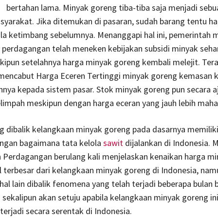
bertahan lama. Minyak goreng tiba-tiba saja menjadi seb
syarakat. Jika ditemukan di pasaran, sudah barang tentu h
la ketimbang sebelumnya. Menanggapi hal ini, pemerintah m
 perdagangan telah meneken kebijakan subsidi minyak seha
kipun setelahnya harga minyak goreng kembali melejit. Tera
mencabut Harga Eceren Tertinggi minyak goreng kemasan 
nya kepada sistem pasar. Stok minyak goreng pun secara aj
limpah meskipun dengan harga eceran yang jauh lebih mahal
g dibalik kelangkaan minyak goreng pada dasarnya memilik
engan bagaimana tata kelola
sawit
dijalankan di Indonesia. 
 Perdagangan berulang kali menjelaskan kenaikan harga mi
l terbesar dari kelangkaan minyak goreng di Indonesia, nam
hal lain dibalik fenomena yang telah terjadi beberapa bulan 
ekalipun akan setuju apabila kelangkaan minyak goreng in
terjadi secara serentak di Indonesia.