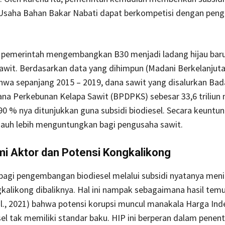
Usaha Bahan Bakar Nabati dapat berkompetisi dengan pen
 pemerintah mengembangkan B30 menjadi ladang hijau baru
wit. Berdasarkan data yang dihimpun (Madani Berkelanjuta
hwa sepanjang 2015 – 2019, dana sawit yang disalurkan Bad
na Perkebunan Kelapa Sawit (BPDPKS) sebesar 33,6 triliun
 90 % nya ditunjukkan guna subsidi biodiesel. Secara keuntu
i jauh lebih menguntungkan bagi pengusaha sawit.
 Aktor dan Potensi Kongkalikong
 bagi pengembangan biodiesel melalui subsidi nyatanya men
kalikong dibaliknya. Hal ini nampak sebagaimana hasil tem
al., 2021) bahwa potensi korupsi muncul manakala Harga Ind
sel tak memiliki standar baku. HIP ini berperan dalam penen