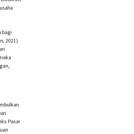
gusaha
 bagi
n, 2021)
an
 maka
ngan,
imbulkan
uan
eks Pasar
tuan