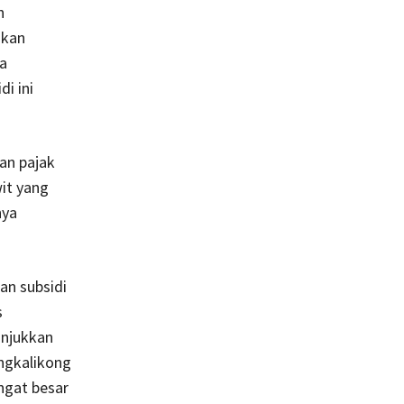
h
ikan
a
i ini
an pajak
it yang
nya
an subsidi
s
unjukkan
ongkalikong
ngat besar