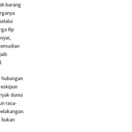
uah barang
arganya
elalui
rga Rp
nyar,
kemudian
aib
.
i hubungan
Meskipun
nyak dunia
un rasa-
belakangan.
i bukan