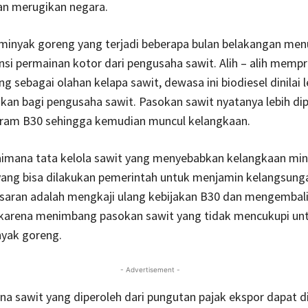
an merugikan negara.
minyak goreng yang terjadi beberapa bulan belakangan men
si permainan kotor dari pengusaha sawit. Alih – alih memp
g sebagai olahan kelapa sawit, dewasa ini biodiesel dinilai l
n bagi pengusaha sawit. Pasokan sawit nyatanya lebih dip
ram B30 sehingga kemudian muncul kelangkaan.
aimana tata kelola sawit yang menyebabkan kelangkaan mi
 yang bisa dilakukan pemerintah untuk menjamin kelangsung
asaran adalah mengkaji ulang kebijakan B30 dan mengembal
karena menimbang pasokan sawit yang tidak mencukupi un
nyak goreng.
- Advertisement -
dana sawit yang diperoleh dari pungutan pajak ekspor dapat d