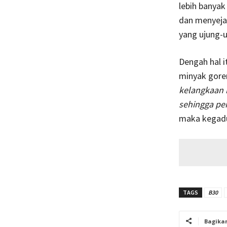
lebih banyak
dan menyeja
yang ujung-
Dengah hal 
minyak gore
kelangkaan 
sehingga pe
maka kegadu
TAGS
B30
Bagika