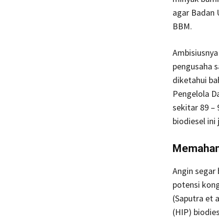
agar Badan 
BBM.
Ambisiusnya
pengusaha sa
diketahui ba
Pengelola Da
sekitar 89 –
biodiesel in
Memahami
Angin segar
potensi kong
(Saputra et 
(HIP) biodie