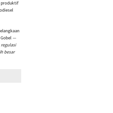
 produktif
odiesel
kelangkaan
 Gobel
—
regulasi
h besar