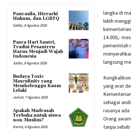
langka di ma
Pancasila, Hierarki
Hukum, dan LGBTQ
lebih menggi
Sabtu, 8 Agustus 2026
kementerian
14.000,- mes
Pasca Hari Santri,
pemerintah 
Tradisi Pesantren
Harus Menjadi Wajah
menyerahkan
Indonesia
langsung me
Sabtu, 8 Agustus 2026
Budaya Toxic
Kongkalikon
Masculinity yang
yang erat d
Membelenggu Kaum
Lelaki
Kementerian
Jumat, 7 Agustus 2026
sebagai andi
rasanya ada 
Apakah Madrasah
Terbuka untuk siswa
Orang awam s
non-Muslim?
tanpa sebab 
Kamis, 6 Agustus 2026