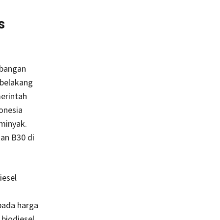
s
mbangan
 belakang
erintah
onesia
minyak.
an B30 di
iesel
ipada harga
biodiesel