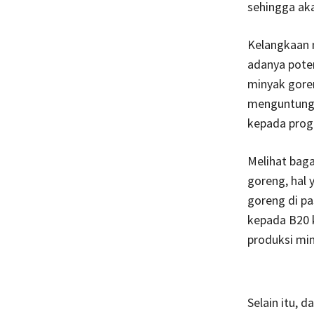
sehingga ak
Kelangkaan 
adanya poten
minyak goren
menguntungka
kepada prog
Melihat bag
goreng, hal
goreng di p
kepada B20 
produksi mi
Selain itu, 