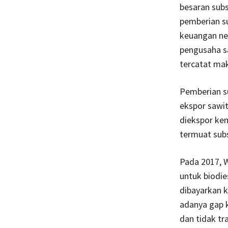
besaran subs
pemberian su
keuangan neg
pengusaha sa
tercatat mak
Pemberian s
ekspor sawit
diekspor ke
termuat subs
Pada 2017, 
untuk biodie
dibayarkan k
adanya gap k
dan tidak tr