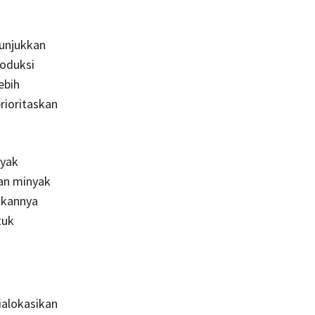
unjukkan
roduksi
ebih
rioritaskan
nyak
an minyak
ikannya
tuk
ialokasikan