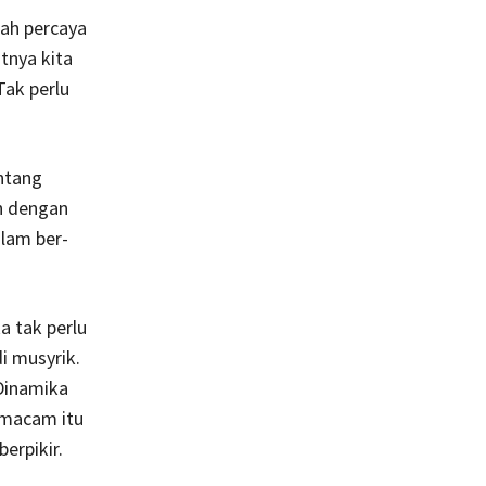
dah percaya
tnya kita
Tak perlu
ntang
h dengan
lam ber-
 tak perlu
i musyrik.
 Dinamika
emacam itu
erpikir.