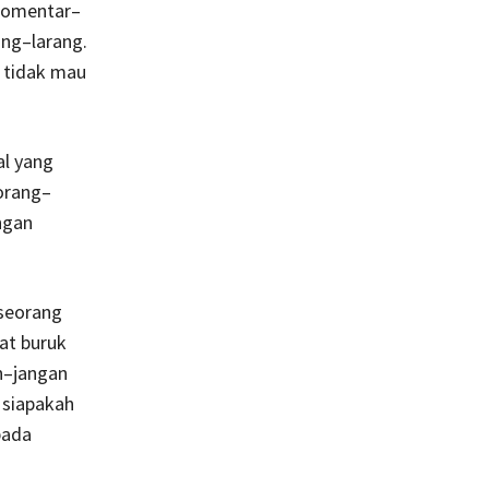
 komentar–
ng–larang.
 tidak mau
al yang
orang–
ngan
eseorang
at buruk
n–jangan
, siapakah
pada