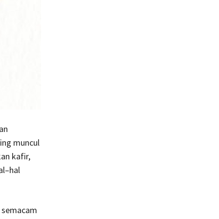
ran
ring muncul
an kafir,
al–hal
r semacam