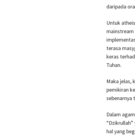
daripada or
Untuk atheis
mainstream d
implementasi
terasa masy
keras terhad
Tuhan.
Maka jelas,
pemikiran ke
sebenarnya ta
Dalam agama 
“Dzikrullah”
hal yang beg