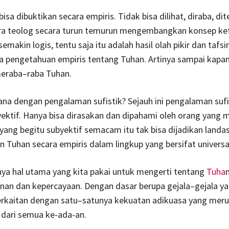
isa dibuktikan secara empiris. Tidak bisa dilihat, diraba, di
ra teolog secara turun temurun mengembangkan konsep ke
emakin logis, tentu saja itu adalah hasil olah pikir dan tafsi
 pengetahuan empiris tentang Tuhan. Artinya sampai kapan
meraba–raba Tuhan.
na dengan pengalaman sufistik? Sejauh ini pengalaman sufi
yektif. Hanya bisa dirasakan dan dipahami oleh orang yang 
yang begitu subyektif semacam itu tak bisa dijadikan landa
Tuhan secara empiris dalam lingkup yang bersifat universa
ya hal utama yang kita pakai untuk mengerti tentang
Tuha
nan dan kepercayaan. Dengan dasar berupa gejala–gejala ya
erkaitan dengan satu–satunya kekuatan adikuasa yang mer
 dari semua ke-ada-an.