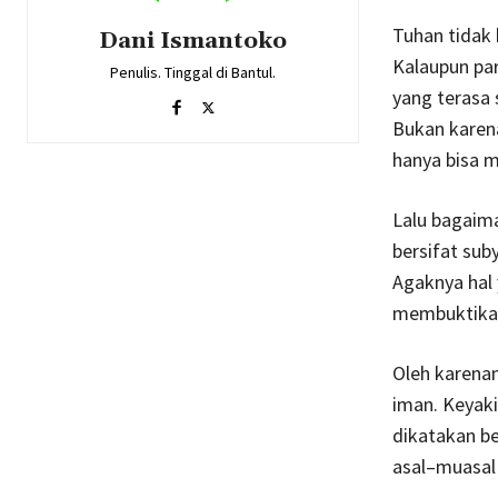
Tuhan tidak b
Dani Ismantoko
Kalaupun pa
Penulis. Tinggal di Bantul.
yang terasa s
Bukan karena
hanya bisa 
Lalu bagaima
bersifat sub
Agaknya hal 
membuktikan 
Oleh karenan
iman. Keyaki
dikatakan b
asal–muasal