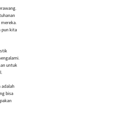
terawang.
tuhanan
r mereka.
 pun kita
stik
mengalami.
san untuk
l.
n adalah
ng bisa
upakan