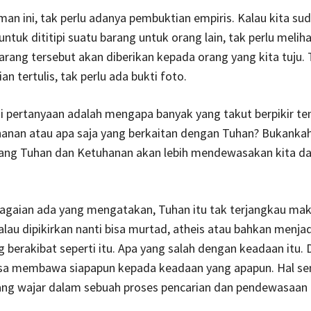
iman ini, tak perlu adanya pembuktian empiris. Kalau kita su
ntuk dititipi suatu barang untuk orang lain, tak perlu meliha
barang tersebut akan diberikan kepada orang yang kita tuju. 
ian tertulis, tak perlu ada bukti foto.
i pertanyaan adalah mengapa banyak yang takut berpikir te
hanan atau apa saja yang berkaitan dengan Tuhan? Bukanka
ntang Tuhan dan Ketuhanan akan lebih mendewasakan kita da
agaian ada yang mengatakan, Tuhan itu tak terjangkau maka
Kalau dipikirkan nanti bisa murtad, atheis atau bahkan menjad
berakibat seperti itu. Apa yang salah dengan keadaan itu.
isa membawa siapapun kepada keadaan yang apapun. Hal s
ang wajar dalam sebuah proses pencarian dan pendewasaan b