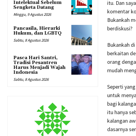
itu. Dan say
Intelektual Sebelum
Sengketa Datang
komentar ko
Minggu, 9 Agustus 2026
Bukankah men
berdiskusi?
Pancasila, Hierarki
Hukum, dan LGBTQ
Sabtu, 8 Agustus 2026
Bukankah di 
berkaitan d
Pasca Hari Santri,
orang dengan
Tradisi Pesantren
Harus Menjadi Wajah
mudah menga
Indonesia
Sabtu, 8 Agustus 2026
Seperti yang
untuk menyat
bagi kalang
itu hanya se
kalangan aw
dasarnya s