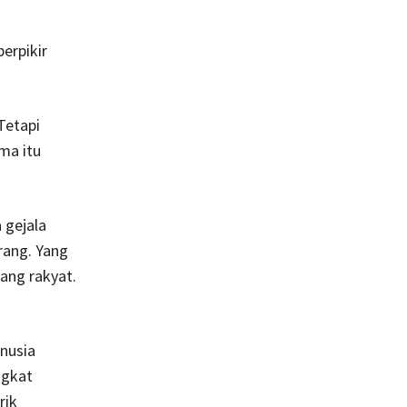
berpikir
Tetapi
ma itu
 gejala
orang. Yang
uang rakyat.
anusia
ngkat
rik