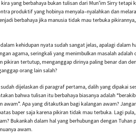
a kira yang berbahaya bukan tulisan dari Mun’im Sirry tetapi
ntra produktif yang hobinya menyala–nyalahkan dan melara
jadi berbahaya jika manusia tidak mau terbuka pikirannya,
dalam kehidupan nyata sudah sangat jelas, apalagi dalam h
engan agama, seringkali yang menimbulkan masalah adalah 
 pikiran tertutup, menganggap dirinya paling benar dan de
nggap orang lain salah?
 sudah dijelaskan di paragraf pertama, dalih yang dipakai s
akan bahwa tulisan itu berbahaya biasanya adalah “berakib
an awam”. Apa yang ditakutkan bagi kalangan awam? Janga
batas baper saja karena pikiran tidak mau terbuka. Lagi pula
am? Bukankah dalam hal yang berhubungan dengan Tuhan 
emuanya awam.