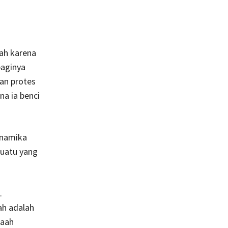
lah karena
baginya
an protes
a ia benci
inamika
suatu yang
.
ah adalah
laah