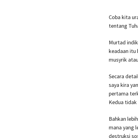
Coba kita ura
tentang Tuha
Murtad indik
keadaan itu
musyrik ata
Secara detai
saya kira ya
pertama terk
Kedua tidak 
Bahkan lebih
mana yang le
destruksi so