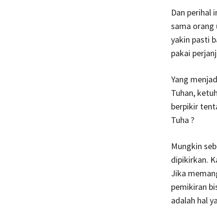
Dan perihal 
sama orang u
yakin pasti 
pakai perjanj
Yang menjad
Tuhan, ketu
berpikir te
Tuha ?
Mungkin seb
dipikirkan. 
Jika memang 
pemikiran b
adalah hal y