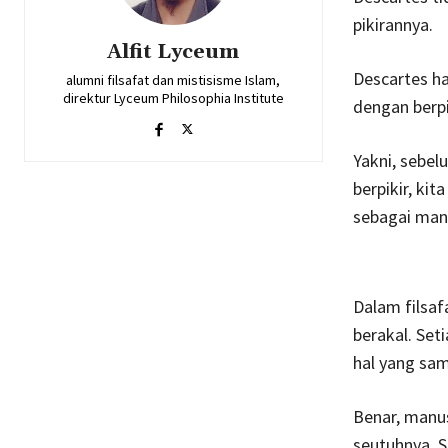
pikirannya.
Alfit Lyceum
Descartes ha
alumni filsafat dan mistisisme Islam,
direktur Lyceum Philosophia Institute
dengan berpi
Yakni, sebel
berpikir, ki
sebagai manu
Dalam filsaf
berakal. Set
hal yang sam
Benar, manu
seutuhnya. S