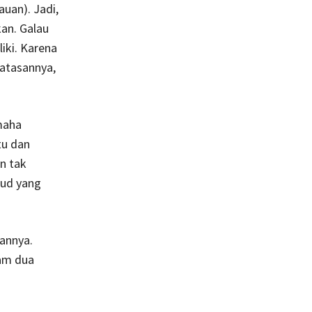
auan). Jadi,
an. Galau
iki. Karena
atasannya,
maha
tu dan
n tak
jud yang
kannya.
lam dua