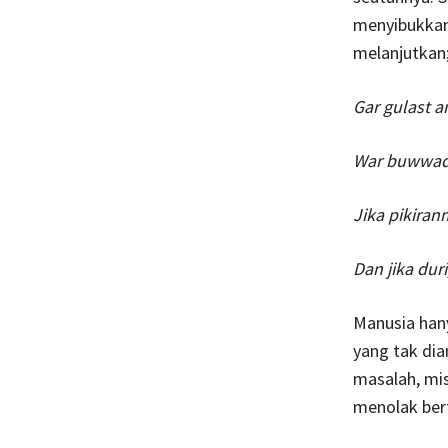
menyibukkan
melanjutkan
Gar gulast a
War buwwad 
Jika pikira
Dan jika dur
Manusia han
yang tak dia
masalah, mis
menolak ber