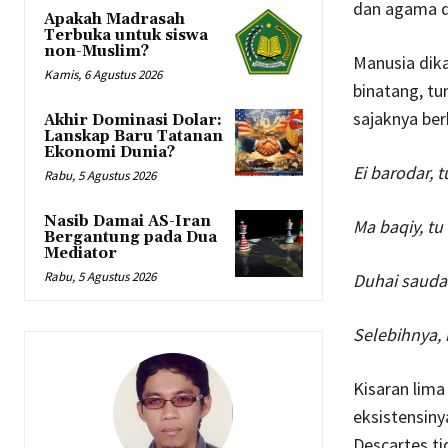
dan agama d
Apakah Madrasah
Terbuka untuk siswa
non-Muslim?
Manusia dika
Kamis, 6 Agustus 2026
binatang, t
sajaknya ber
Akhir Dominasi Dolar:
Lanskap Baru Tatanan
Ekonomi Dunia?
Ei barodar, 
Rabu, 5 Agustus 2026
Nasib Damai AS-Iran
Ma baqiy, tu
Bergantung pada Dua
Mediator
Rabu, 5 Agustus 2026
Duhai sauda
Selebihnya,
Kisaran lim
eksistensiny
Descartes ti