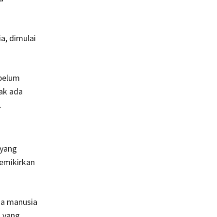
a, dimulai
ebelum
dak ada
.
 yang
memikirkan
ma manusia
a yang