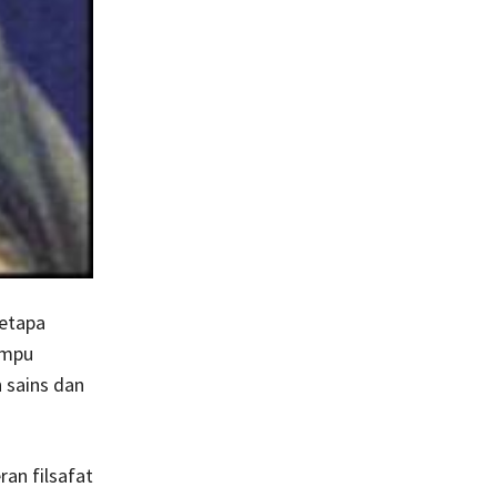
Betapa
ampu
 sains dan
an filsafat