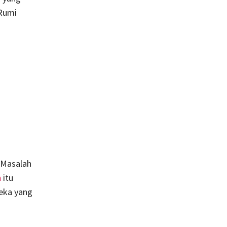
 Rumi
 Masalah
n
itu
reka yang