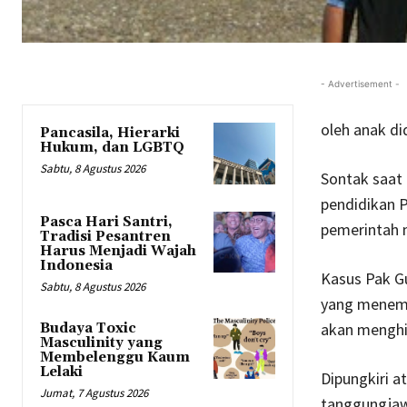
- Advertisement -
oleh anak did
Pancasila, Hierarki
Hukum, dan LGBTQ
Sabtu, 8 Agustus 2026
Sontak saat
pendidikan P
Pasca Hari Santri,
pemerintah 
Tradisi Pesantren
Harus Menjadi Wajah
Indonesia
Kasus Pak G
Sabtu, 8 Agustus 2026
yang menemp
akan menghi
Budaya Toxic
Masculinity yang
Membelenggu Kaum
Lelaki
Dipungkiri a
Jumat, 7 Agustus 2026
tanggungjaw