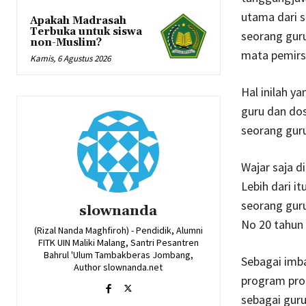
utama dari s
Apakah Madrasah
Terbuka untuk siswa
seorang gur
non-Muslim?
mata pemirsa
Kamis, 6 Agustus 2026
Hal inilah 
guru dan dos
seorang guru
Wajar saja 
Lebih dari i
seorang guru
slownanda
No 20 tahun 
(Rizal Nanda Maghfiroh) - Pendidik, Alumni
FITK UIN Maliki Malang, Santri Pesantren
Bahrul 'Ulum Tambakberas Jombang,
Sebagai imba
Author slownanda.net
program prog
sebagai guru