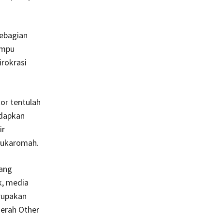
kebagian
ampu
irokrasi
or tentulah
adapkan
ir
Mukaromah.
mang
k, media
rupakan
aerah Other