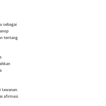
u sebagai
oanop
an tentang
s
Bahkan
a
i tawanan.
i afirmasi