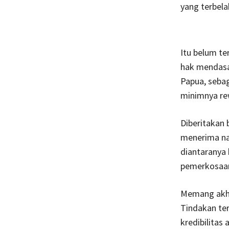
yang terbela
Itu belum te
hak mendasar
Papua, seba
minimnya re
Diberitakan
menerima nas
diantaranya 
pemerkosaan 
Memang akhi
Tindakan ter
kredibilitas