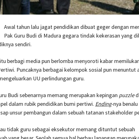
Awal tahun lalu jagat pendidikan dibuat geger dengan me
Pak Guru Budi di Madura gegara tindak kekerasan yang di
iknya sendiri.
 itu berbagi media pun berlomba menyoroti kabar memilukan
ertiwi. Puncaknya berbagai kelompok sosial pun menuntut 
mengeluarkan UU perlindungan guru.
uru Budi sebenarnya memang merupakan kepingan
puzzle
d
el dalam rubik pendidikan bumi pertiwi.
Ending
-nya benalu
sap unsur pembangun dalam sebuah tatanan stakeholder pe
tau tidak guru sebagai eksekutor memang dituntut sebuah
ab yang besar. Seolah semua hal berbau lapangan merupak