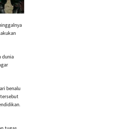
ninggalnya
lakukan
 dunia
agar
ari benalu
 tersebut
ndidikan.
an tugas