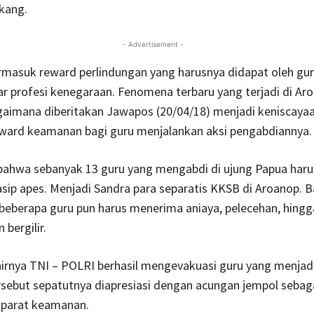
kang.
- Advertisement -
rmasuk reward perlindungan yang harusnya didapat oleh gur
 profesi kenegaraan. Fenomena terbaru yang terjadi di Ar
gaimana diberitakan Jawapos (20/04/18) menjadi keniscaya
ward keamanan bagi guru menjalankan aksi pengabdiannya.
 bahwa sebanyak 13 guru yang mengabdi di ujung Papua haru
ip apes. Menjadi Sandra para separatis KKSB di Aroanop. 
beberapa guru pun harus menerima aniaya, pelecehan, hingg
bergilir.
rnya TNI – POLRI berhasil mengevakuasi guru yang menjad
sebut sepatutnya diapresiasi dengan acungan jempol sebaga
 aparat keamanan.