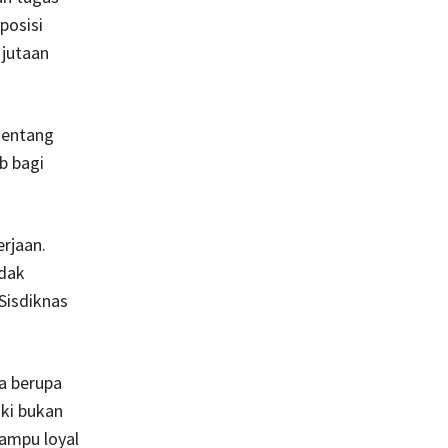
posisi
jutaan
tentang
b bagi
rjaan.
ndak
Sisdiknas
a berupa
ki bukan
ampu loyal