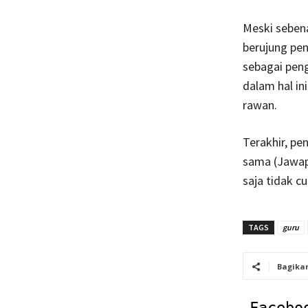
Meski sebena
berujung pen
sebagai pen
dalam hal in
rawan.
Terakhir, pe
sama (Jawap
saja tidak c
TAGS
guru
Bagika
Facebo