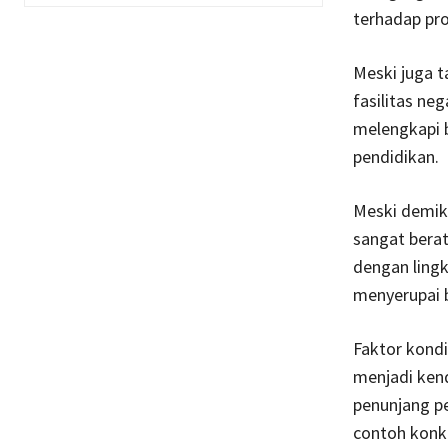
terhadap pro
Meski juga t
fasilitas n
melengkapi b
pendidikan.
Meski demik
sangat berat
dengan ling
menyerupai 
Faktor kondi
menjadi kend
penunjang p
contoh konkr