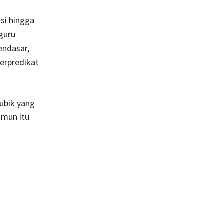
si hingga
 guru
endasar,
erpredikat
ubik yang
amun itu