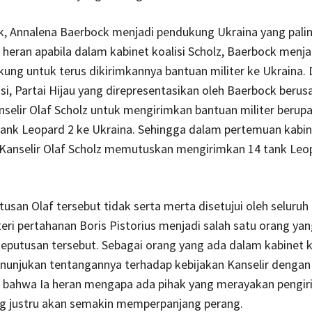
ik, Annalena Baerbock menjadi pendukung Ukraina yang pali
 heran apabila dalam kabinet koalisi Scholz, Baerbock menja
ng untuk terus dikirimkannya bantuan militer ke Ukraina.
isi, Partai Hijau yang direpresentasikan oleh Baerbock berus
elir Olaf Scholz untuk mengirimkan bantuan militer berup
tank Leopard 2 ke Ukraina. Sehingga dalam pertemuan kabin
, Kanselir Olaf Scholz memutuskan mengirimkan 14 tank Leo
san Olaf tersebut tidak serta merta disetujui oleh seluruh 
ri pertahanan Boris Pistorius menjadi salah satu orang yan
eputusan tersebut. Sebagai orang yang ada dalam kabinet ko
enunjukan tentangannya terhadap kebijakan Kanselir dengan
bahwa Ia heran mengapa ada pihak yang merayakan pengir
ng justru akan semakin memperpanjang perang.