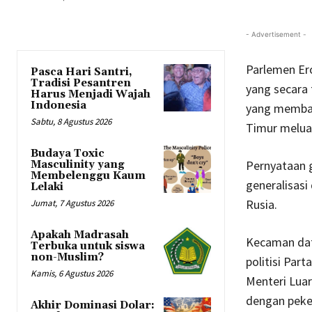
- Advertisement -
Parlemen Er
Pasca Hari Santri,
Tradisi Pesantren
yang secara 
Harus Menjadi Wajah
Indonesia
yang membah
Sabtu, 8 Agustus 2026
Timur meluas
Budaya Toxic
Pernyataan g
Masculinity yang
Membelenggu Kaum
generalisasi
Lelaki
Rusia.
Jumat, 7 Agustus 2026
Apakah Madrasah
Kecaman data
Terbuka untuk siswa
non-Muslim?
politisi Par
Kamis, 6 Agustus 2026
Menteri Lua
dengan peke
Akhir Dominasi Dolar: