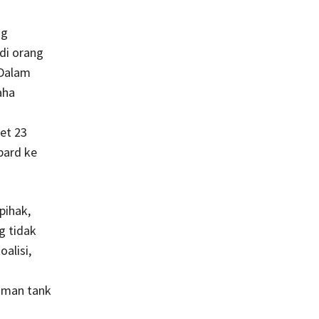
ng
di orang
 Dalam
aha
a
et 23
pard ke
pihak,
g tidak
alisi,
iman tank