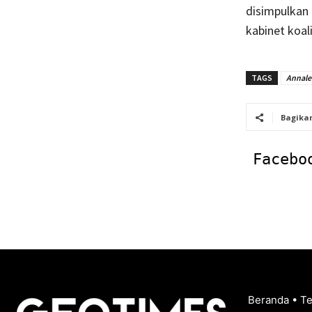
disimpulkan
kabinet koali
TAGS
Annale
Bagika
Facebo
Beranda
•
T