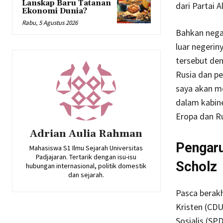
Lanskap Baru Tatanan
dari Partai 
Ekonomi Dunia?
Rabu, 5 Agustus 2026
Bahkan negar
luar negeri
tersebut de
Rusia dan pe
saya akan m
dalam kabinet
Eropa dan Ru
Adrian Aulia Rahman
Pengaru
Mahasiswa S1 Ilmu Sejarah Universitas
Padjajaran. Tertarik dengan isu-isu
Scholz
hubungan internasional, politik domestik
dan sejarah.
Pasca berakh
Kristen (CDU
Sosialis (SP