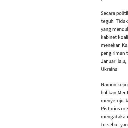
Secara polit
teguh. Tidak
yang menduku
kabinet koal
menekan Kans
pengiriman 
Januari lalu
Ukraina.
Namun keputu
bahkan Mente
menyetujui k
Pistorius m
mengatakan 
tersebut ya