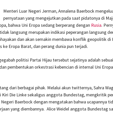
Menteri Luar Negeri Jerman, Annalena Baerbock mengelu
pernyataan yang mengejutkan pada saat pidatonya di Maje
opa, bahwa Uni Eropa sedang berperang dengan
Rusia
. Per
tidak langsung merupakan indikasi peperangan langsung de
ayakan dan akan semakin membawa konflik geopolitik di 
 ke Eropa Barat, dan perang dunia pun terjadi.
egabah politisi Partai Hijau tersebut sejatinya adalah sebu
 dan pembentukan orkestrasi kebencian di internal Uni Erop
ng dari berbagai pihak. Melalui akun twitternya, Sahra Wa
tai Kiri Die Linke sekaligus anggota Bundestag, mengkritik p
r Negeri Baerbock dengan mengatakan bahwa ucapannya ti
rjaan yang diembannya. Alice Weidel anggota Bundestag s