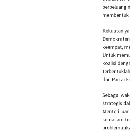
berpeluang 
membentuk su
Kekuatan yan
Demokraten 
keempat, men
Untuk memul
koalisi deng
terbentuklah
dan Partai F
Sebagai wak
strategis da
Menteri luar
semacam ton
problematika