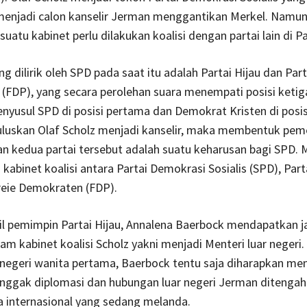
menjadi calon kanselir Jerman menggantikan Merkel. Namun
atu kabinet perlu dilakukan koalisi dengan partai lain di P
g dilirik oleh SPD pada saat itu adalah Partai Hijau dan Part
(FDP), yang secara perolehan suara menempati posisi ketig
yusul SPD di posisi pertama dan Demokrat Kristen di posis
uskan Olaf Scholz menjadi kanselir, maka membentuk pem
an kedua partai tersebut adalah suatu keharusan bagi SPD.
 kabinet koalisi antara Partai Demokrasi Sosialis (SPD), Part
reie Demokraten (FDP).
il pemimpin Partai Hijau, Annalena Baerbock mendapatkan j
lam kabinet koalisi Scholz yakni menjadi Menteri luar negeri.
 negeri wanita pertama, Baerbock tentu saja diharapkan men
ggak diplomasi dan hubungan luar negeri Jerman ditengah
 internasional yang sedang melanda.