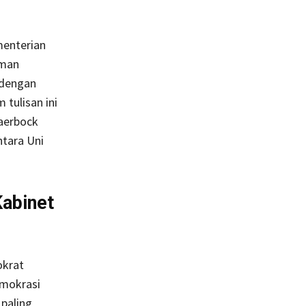
menterian
rman
 dengan
 tulisan ini
aerbock
ntara Uni
Kabinet
okrat
emokrasi
 paling