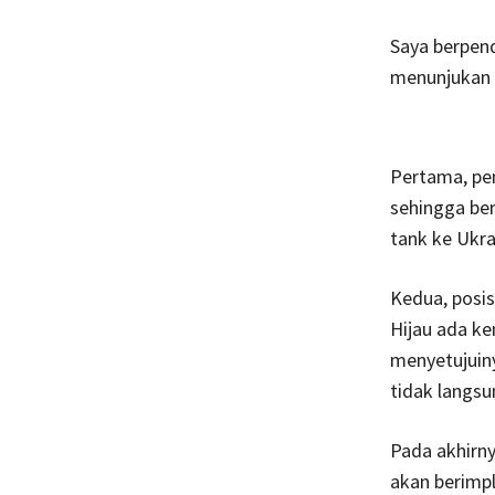
Saya berpenda
menunjukan 
Pertama, pen
sehingga ber
tank ke Ukra
Kedua, posis
Hijau ada ke
menyetujuin
tidak langs
Pada akhirny
akan berimpli