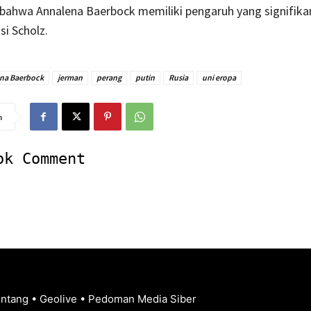
 bahwa Annalena Baerbock memiliki pengaruh yang signifik
si Scholz.
na Baerbock
jerman
perang
putin
Rusia
uni eropa
n
ok Comment
entang
•
Geolive
•
Pedoman Media Siber