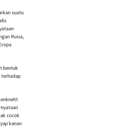
arkan suatu
lis
nyataan
ngan Rusia,
Eropa
ah bentuk
a terhadap
genkneht
ernyataan
dak cocok
ayap kanan