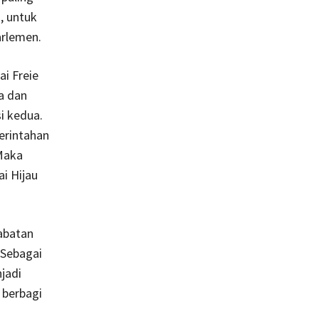
, untuk
arlemen.
ai Freie
a dan
i kedua.
erintahan
 Maka
ai Hijau
abatan
 Sebagai
jadi
 berbagi