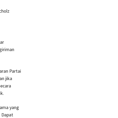
cholz
ar
giriman
aran Partai
n jika
secara
k.
rtama yang
. Dapat