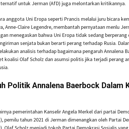
Alternatif untuk Jerman (AfD) juga melontarkan kritikannya.
a anggota Uni Eropa seperti Prancis melalui juru bicara ke
nya, Anne-Claire Legendre, membantah pernyataan menlu Je
ngan menegaskan bahwa Uni Eropa tidak sedang berperang
ngiriman senjata bukan berarti perang terhadap Rusia. Dalam
elakukan analisis terhadap bagaimana pengaruh Annalena B
 koalisi Olaf Scholz dan asumsi politis jika terjadi perang a
sia.
h Politik Annalena Baerbock Dalam 
irnya pemerintahan Kanselir Angela Merkel dari partai Dem
), pemilu tahun 2021 di Jerman dimenangkan oleh Partai D
D). Olaf Scholz menjadi tokoh Partai Demokrasi Sosialis yang